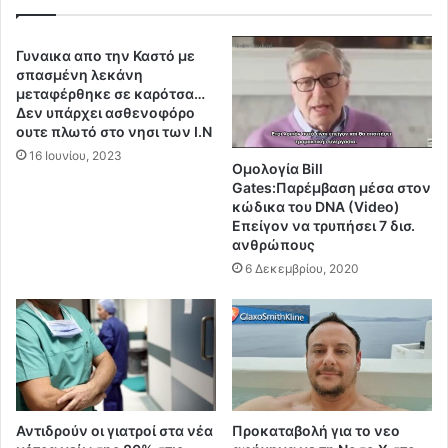
λ
κ
ί
ο
ο
ή
Γυναικα απο την Καστό με
υ
ς
σπασμένη λεκάνη
.
κ
μεταφέρθηκε σε καρότσα…
.
Δεν υπάρχει ασθενοφόρο
α
ουτε πλωτό στο νησι των Ι.Ν
Π
ι
έ
α
16 Ιουνίου, 2023
Ομολογία Bill
θ
π
Gates:Παρέμβαση μέσα στον
α
ε
κώδικα του DNA (Video)
ν
λ
Επείγον να τρυπήσει 7 δισ.
α
ε
ανθρώπους
ν
υ
6 Δεκεμβρίου, 2020
ό
θ
λ
έ
α
ρ
τ
ω
α
σ
ζ
η
ω
ς
α
.
Αντιδρούν οι γιατροί στα νέα
Προκαταβολή για το νεο
π