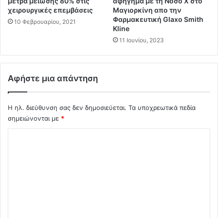
.
μέτρα μείωσης 80% στις
αφήγημα με τη Νοσο Χ στο
ο
χειρουργικές επεμβάσεις
Μαγιορκίνη απο την
Η
Φαρμακευτική Glaxo Smith
υ
τ
10 Φεβρουαρίου, 2021
Kline
δ
ε
ο
11 Ιουνίου, 2023
λ
κ
ε
ι
υ
μ
τ
Αφήστε μια απάντηση
ά
α
σ
ί
τ
α
Η ηλ. διεύθυνση σας δεν δημοσιεύεται.
Τα υποχρεωτικά πεδία
η
ε
σημειώνονται με
*
κ
υ
ε
κ
Σ
α
χ
ι
ρ
ό
ί
λ
α
ι
γ
ι
ο
α