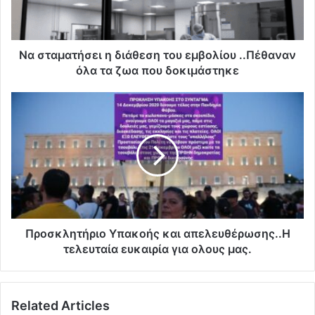
α
τ
ή
σ
Να σταματήσει η διάθεση του εμβολίου ..Πέθαναν
ε
όλα τα ζωα που δοκιμάστηκε
ι
η
Π
δ
ρ
ι
ο
ά
σ
θ
κ
ε
λ
σ
η
η
τ
τ
ή
ο
ρ
Προσκλητήριο Υπακοής και απελευθέρωσης..Η
υ
ι
τελευταία ευκαιρία για ολους μας.
ε
ο
μ
Υ
β
π
Related Articles
ο
α