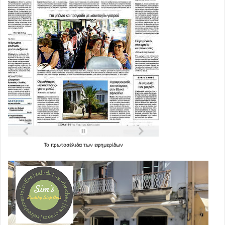
Τα
πρωτοσέλιδα
των
εφημερίδων