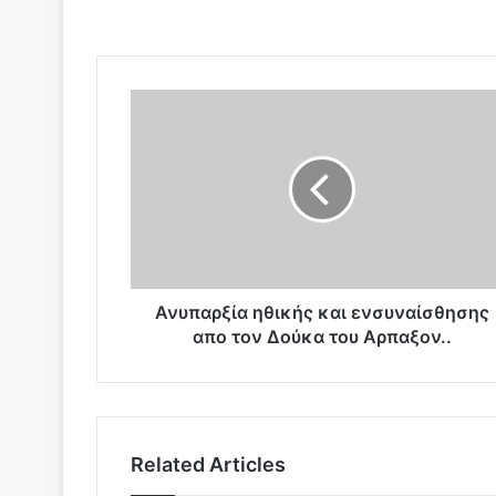
Α
ν
υ
π
α
ρ
ξ
ί
α
η
Ανυπαρξία ηθικής και ενσυναίσθησης
θ
απο τον Δούκα του Αρπαξον..
ι
κ
ή
ς
κ
Related Articles
α
ι