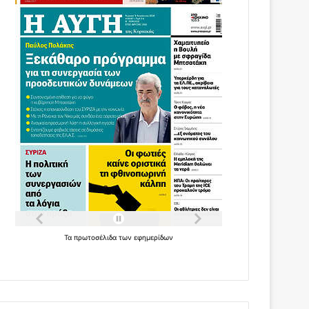
Τα
πρωτοσέλιδα
των
εφημερίδων