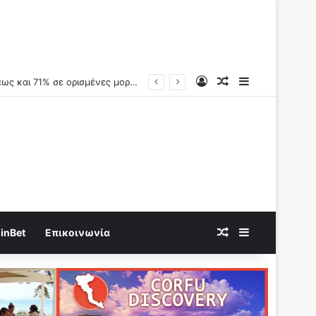
Log In
Random Article
Sidebar
ικά βέβαιο”
Random Article
Sidebar
inBet
Επικοινωνία