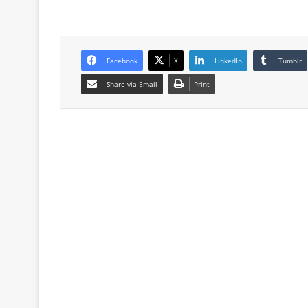
Facebook
X
LinkedIn
Tumblr
Share via Email
Print