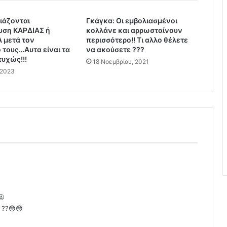
,
ιάζονται
Γκάγκα: Οι εμβολιασμένοι
D
υση ΚΑΡΔΙΑΣ ή
κολλάνε και αρρωσταίνουν
a
μετά τον
περισσότερο!! Τι αλλο θέλετε
v
 τους…Αυτα είναι τα
να ακούσετε ???
o
υχώς!!!
18 Νοεμβρίου, 2021
s
 2023
,
κ
α
ι
η
Ν
έ
α
Π
α
γ
κ
🤬
ό
??😳😳
σ
μ