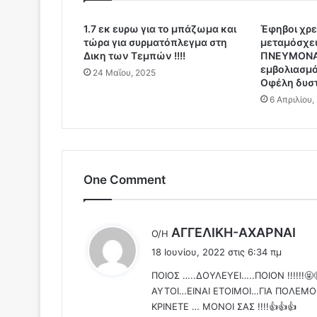
ε
1.7 εκ ευρω για το μπάζωμα και
Έφηβοι χρε
ν
τώρα για συρματόπλεγμα στη
μεταμόσχε
σ
Δικη των Τεμπών !!!!
ΠΝΕΥΜΟΝΑ 
υ
εμβολιασμό
24 Μαΐου, 2025
ν
Οφέλη δυστ
α
6 Απριλίου,
ί
σ
θ
η
σ
η
One Comment
ς
α
π
λ
AΓΓΕΛΙΚΗ-ΑΧΑΡΝΑΙ
Ο/Η
ο
έ
18 Ιουνίου, 2022 στις 6:34 πμ
τ
ε
ο
ΠΟΙΟΣ …..ΔΟΥΛΕΥΕΙ…..ΠΟΙΟΝ !!!!!!🤬
ι
ν
ΑΥΤΟΙ…ΕΙΝΑΙ ΕΤΟΙΜΟΙ…ΓΙΑ ΠΟΛΕΜΟ 
:
Δ
ΚΡΙΝΕΤΕ … ΜΟΝΟΙ ΣΑΣ !!!!👍👍👍
ο