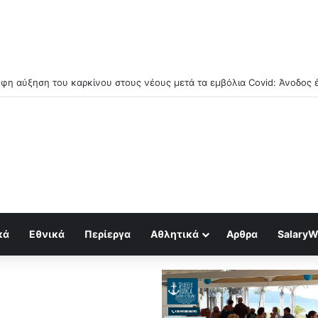
olf: “Ζούμε τη μεγαλύτερη φούσκα από το 1929 – Το κραχ είναι μαθηματ
κά
Εθνικά
Περίεργα
Αθλητικά
Αρθρα
SalaryW