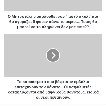
τ
ά
κ
η
Ο Μητσοτάκης ακολουθεί σαν "πιστό σκυλί" και
ς
θα αγοράζει 6 φορες πάνω το αέριο....Ποιος θα
α
μπορεί να το πληρώνει δεν μας ειπε??
κ
ο
Τ
λ
α
ο
σ
υ
κ
θ
ε
ε
υ
ί
ά
σ
σ
α
μ
ν
α
Τα σκευάσματα που βάφτισαν εμβόλια
"
τ
επιταχύνουν τον θάνατο ..Οι ασφαλιστές
π
α
κατακλύζονται από ξαφνικούς θανάτους, ειδικά
ι
π
οι νέοι πεθαίνουν.
σ
ο
τ
υ