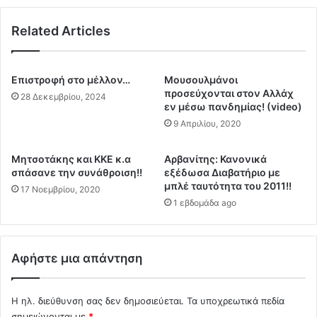
ό
β
σ
Related Articles
ά
κ
φ
υ
τ
λ
ι
Επιστροφή στο μέλλον…
Μουσουλμάνοι
ί
σ
προσεύχονται στον Αλλάχ
28 Δεκεμβρίου, 2024
"
α
εν μέσω πανδημίας! (video)
κ
ν
9 Απριλίου, 2020
α
ε
ι
μ
Μητσοτάκης και ΚΚΕ κ.α
Aρβανίτης: Κανονικά
θ
β
σπάσανε την συνάθροιση!!
εξέδωσα Διαβατήριο με
α
ό
μπλέ ταυτότητα του 2011!!
17 Νοεμβρίου, 2020
α
λ
1 εβδομάδα ago
γ
ι
ο
α
ρ
ε
ά
π
Αφήστε μια απάντηση
ζ
ι
ε
τ
ι
α
Η ηλ. διεύθυνση σας δεν δημοσιεύεται.
Τα υποχρεωτικά πεδία
6
χ
σημειώνονται με
*