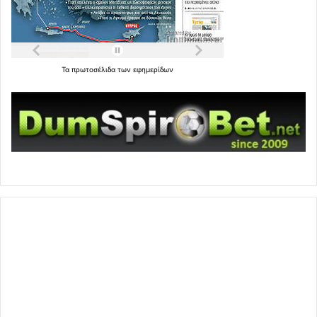
Τα
πρωτοσέλιδα
των
εφημερίδων