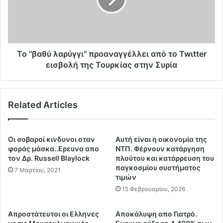
β
ή
α
θ
θ
ε
ύ
ι
λ
α
α
Το ''βαθύ λαρύγγι'' προαναγγέλλει από το Twιtter
α
ρ
εισβολή της Τουρκίας στην Συρία
ν
ύ
α
γ
κ
γ
Related Articles
ο
ι
ί
'
ν
'
ω
π
Οι σοβαροί κινδυνοι οταν
Αυτή είναι η οικονομία της
σ
ρ
φοράς μάσκα..Ερευνα απο
ΝΤΠ. Φέρνουν κατάργηση
ε
ο
τον Δρ. Russell Blaylock
πλούτου και κατάρρευση του
η
παγκοσμίου συστήματος
α
7 Μαρτίου, 2021
τιμών
Ρ
ν
ω
α
15 Φεβρουαρίου, 2026
σ
γ
ί
γ
Απροστάτευτοι οι Ελληνες
Αποκάλυψη απο Γιατρό.
α
έ