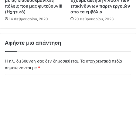
με τις Μουσουλμανικές
Εχουμε αύξηση 4.400% των
3
λ
πόλεις που μας φυτεύουν!!!
επικίνδυνων παρενεργειών
μ
λ
(Ηχητικό)
απο τα εμβόλια
ε
ε
14 Φεβρουαρίου, 2020
20 Φεβρουαρίου, 2023
5
ι
δ
α
ι
π
ς
Αφήστε μια απάντηση
ό
τ
ο
Η ηλ. διεύθυνση σας δεν δημοσιεύεται.
Τα υποχρεωτικά πεδία
T
σημειώνονται με
*
w
ι
Σ
t
t
χ
e
ό
r
λ
ε
ι
ι
σ
ο
β
ο
*