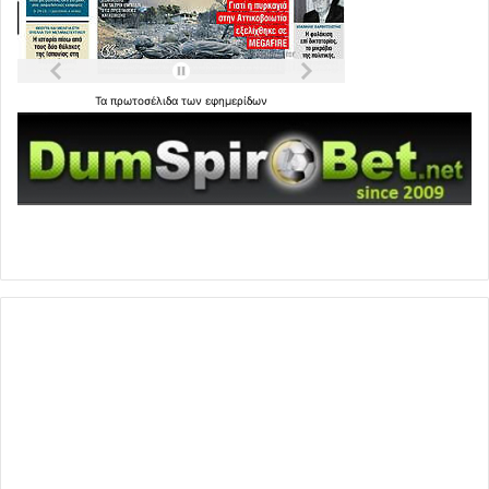
Τα
πρωτοσέλιδα
των
εφημερίδων