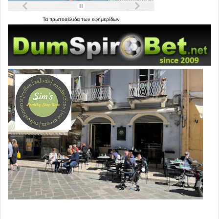
Ισχυρές ενδείξεις ΚΑΡΚΙΝΟΓΕΝΕΣΗΣ, υψηλή τοξικότητα
Τα
πρωτοσέλιδα
των
εφημερίδων
σε υδρόβιους οργανισμούς· μεταβολίτες του
ανιχνεύονται στα υπόγεια ύδατα.
.
THIRAM / μυκητοκτόνο/επικάλυψη σπόρων
Τοξικότητα για υδρόβια ζωή, ανησυχίες για
αναπαραγωγική τοξικότητα, δερματική/εισπνευστική
τοξικότητα για εργαζόμενους· κατατάσσεται ως HHP από
PAN.
Περιλαμβάνεται στις εξαγωγές απαγορευμένων
ευρωπαϊκών φυτοφαρμάκων προς Βραζιλία.
.
DIMETHOATE / οργανοφωσφορικό εντομοκτόνο
Ισχυρά οξεία νευροτοξικότητα, κίνδυνος για