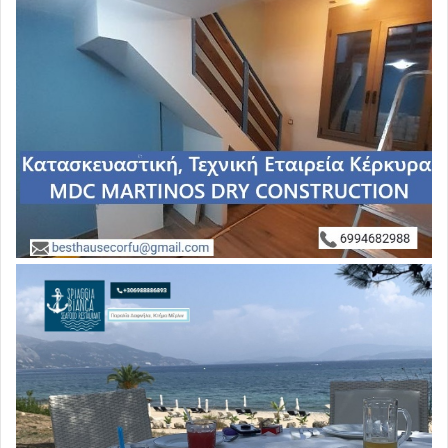
τα συμφέροντα των ΓΕΡΜΑΝΩΝ ΒΙΟΜΗΧΑΝΩΝ…
.
=============
Α. ΦΥΤΟΦΑΡΜΑΚΑ
απαγορευμένα στην ΕΕ, που είναι σε χρήση σε χώρες
Mercosur.
.
ΑΤΡΑΖΙΝΗ – ATRAZINE / Ζιζανιοκτόνο
Επίμονη στο περιβάλλον, ρυπαίνει υπόγεια ύδατα,
ισχυρές ενδείξεις ενδοκρινικής διαταραχής και
συσχέτισης με ορισμένους ΚΑΡΚΙΝΟΥΣ & νευρολογικές
νόσους.
Χρησιμοποιείται σε μεγάλες εκτάσεις στη Βραζιλία, όπου
εισάγεται σε μεγάλες ποσότητες από εταιρείες της ΕΕ!!!
.