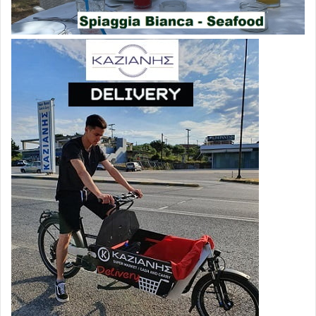
MANCOZEB / Φυτοφάρμακο – μυκητοκτόνο
dithiocarbamate
Κατηγοριοποιείται ως τοξικό για την αναπαραγωγή (Κατ.
1B), ισχυρός ύποπτος ενδοκρινικός διαταράκτης,
μεταβολίτης ETU πιθανός ΚΑΡΚΙΝΟΓΟΝΟΣ.
Χρησιμοποιείται τουλάχιστον στην Βραζιλία και
χρησιμοποιείται σε πολλές καλλιέργειες (π.χ. μπανάνες,
σόγια).
.
CHLORPYRIFOS & CHLORPYRIFOS-METHYL /
οργανοφωσφορικά εντομοκτόνα
Ισχυρά νευροτοξικά, ιδιαίτερα για το αναπτυσσόμενο
νευρικό σύστημα των παιδιών· EFSA: γενωτοξικότητα,
τοξικότητα στην αναπαραγωγή, πιθανή αναπτυξιακή
νευροτοξικότητα.