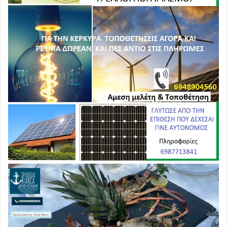
περνάει και η οργή…
Και η Ελλάδα με την Κυβέρνηση Μητσοτάκη ψήφισε
στις Βρυξέλλες ΥΠΕΡ την συμφωνίας ΕΕ – MERCOSUR.
Η ομάδα χωρών MERCOSUR είναι κάτι σαν οικονομική
ένωση των κρατών της Νοτίου Αμερικής: Αργεντινή,