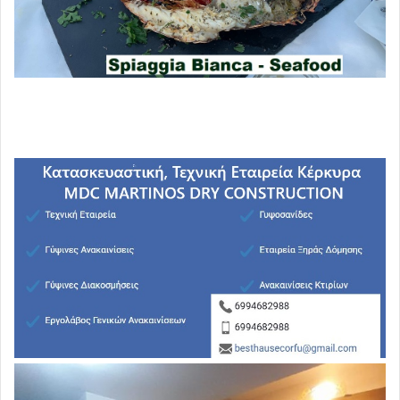
Βραζιλία, Παραγουάη, Ουρουγουάη και Βολιβία.
Παραθέτουμε τα ΦΥΤΟΦΑΡΜΑΚΑ και τις
ΚΤΗΝΟΤΡΟΦΙΚΕΣ ΟΥΣΙΕΣ, οι οποίες θα περιέχονται στα
εισαγόμενα γεωργικά και κτηνοτροφικά προϊόντα, που θα
κατακλύσουν την Ευρώπη, τα οποία παράγονται στις
χώρες MERCOSUR και τα οποία είναι ΑΠΑΓΟΡΕΥΜΕΝΑ
στην ΕΕ!!
.
Ετσι, η ΕΕ
θα συνεχίσει να τα απαγορεύει από τους Ευρωπαίους
αγρότες και κτηνοτρόφους και ταυτόχρονα
θα τα επιτρέπει στα εισαγόμενα από τις χώρες της
Mercosur!!
Δύο μέτρα και δύο σταθμά από την ΕΕ ανάλογα πάντα με