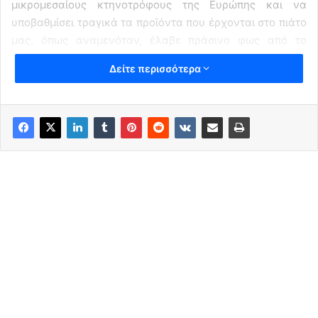
μικρομεσαίους κτηνοτρόφους της Ευρώπης και να
υποβαθμίσει τραγικά τα προϊόντα που έρχονται στο πιάτο
μας, όπως αναμενόταν, έλαβε πράσινο φως από το
Ευρωκοινοβούλιο. Ο λόγος για την εμπορική σύμπραξη με
Δείτε περισσότερα
τη Mercosur (η οποία ενοποιεί την ΕΕ με την αγορά της
Βραζιλίας, της Αργεντινής, της Παραγουάης και της
Ουρουγουάης), που παρά την αντίθεση της Γαλλίας, της
Πολωνίας, της Αυστρίας, της Ιρλανδίας και της
Ουγγαρίας, ψηφίστηκε κατά την απαιτούμενη
πλειοψηφία.
Ο τεχνοκρατικός οδοστρωτήρας της ΕΕ απέδειξε για άλλη
μια φορά ότι επιθυμεί διακαώς να ισοπεδώσει την
παραγωγή της ευρωπαϊκής υπαίθρου, προκειμένου να
εδραιώσει στην αγορά μια τριτοκοσμική αλυσίδα τροφής
που θα εκτινάξει τα κέρδη της βιομηχανίας, θα κάνει
τους πλούσιους παραγωγούς – πλουσιότερους, και τους
φτωχούς – άνεργους.
Ο αθέμιτος ανταγωνισμός απέναντι στην πάμφθηνη