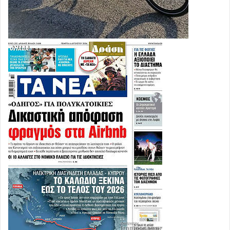
Συνεχίζουν να χρησιμοποιούνται/έχουν χρησιμοποιηθεί
ευρέως σε χώρες Λατινικής Αμερικής,
συμπεριλαμβανομένων χωρών Mercosur, παρά τη
σταδιακή αυστηροποίηση ορίων καταλοίπων από
ορισμένες.
.
CARBENDAZIM / μυκητοκτόνο
Μutagen 1B, τοξικό στην αναπαραγωγή 1B, ύποπτος
ενδοκρινικός διαταράκτης. Ανησυχίες για
ΤΕΡΑΤΟΓΕΝΕΣΗ.
Συνεχίζει να αναφέρεται ως εγκεκριμένο σε ορισμένες
τρίτες χώρες και να εντοπίζεται σε υπολείμματα
εισαγόμενων τροφίμων.
.
CHLOROTHALONIL / μυκητοκτόνο