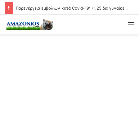
Παρενέργεια εμβολίων κατά Covid-19: «1,25 δις γυναίκες θα τεκνοποιήσουν ένα είδος ανθρώπου που δεν έχει υπάρξει μέχρι στιγμής»
Μ