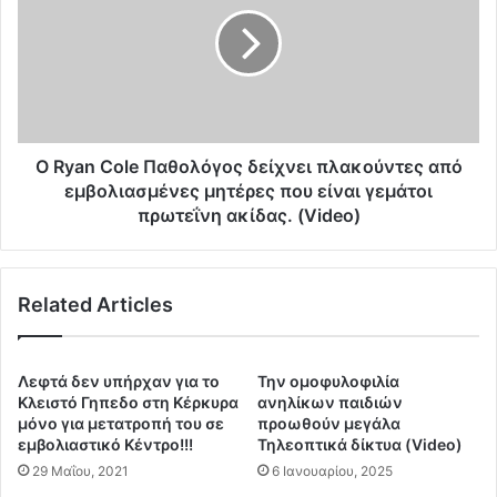
y
ν
a
ό
n
ς
C
:
o
“
l
Μ
e
υ
Π
Ο Ryan Cole Παθολόγος δείχνει πλακούντες από
σ
α
εμβολιασμένες μητέρες που είναι γεμάτοι
τ
θ
πρωτεΐνη ακίδας. (Video)
ι
ο
κ
λ
ό
ό
ς
Related Articles
γ
Δ
ο
ε
ς
ί
δ
Λεφτά δεν υπήρχαν για το
Την ομοφυλοφιλία
π
ε
Κλειστό Γηπεδο στη Κέρκυρα
ανηλίκων παιδιών
ν
ί
μόνο για μετατροπή του σε
προωθούν μεγάλα
ο
χ
εμβολιαστικό Κέντρο!!!
Τηλεοπτικά δίκτυα (Video)
ς
ν
29 Μαΐου, 2021
6 Ιανουαρίου, 2025
”
ε