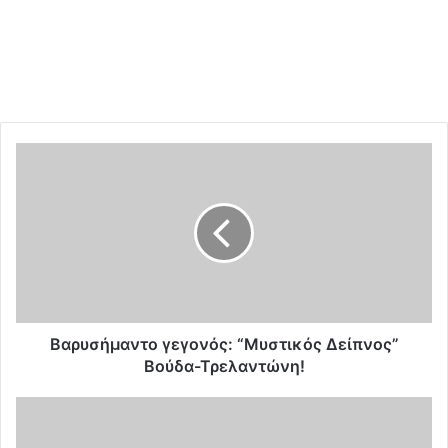
Β
α
ρ
υ
σ
ή
μ
α
ν
τ
Βαρυσήμαντο γεγονός: “Μυστικός Δείπνος”
ο
Βούδα-Τρελαντώνη!
γ
ε
Ο
γ
R
ο