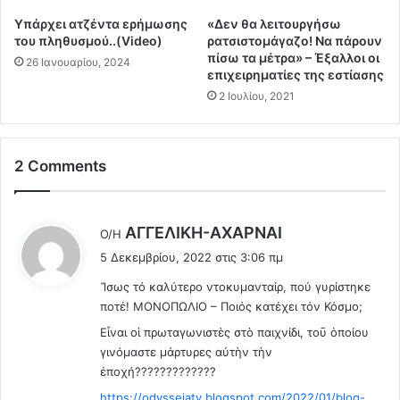
Β
ι
Υπάρχει ατζέντα ερήμωσης
«Δεν θα λειτουργήσω
ο
π
του πληθυσμού..(Video)
ρατσιστομάγαζο! Να πάρουν
ύ
λ
πίσω τα μέτρα» – Έξαλλοι οι
26 Ιανουαρίου, 2024
δ
α
επιχειρηματίες της εστίασης
α
κ
2 Ιουλίου, 2021
-
ο
Τ
ύ
ρ
ν
ε
τ
2 Comments
λ
ε
α
ς
ν
α
λ
AΓΓΕΛΙΚΗ-ΑΧΑΡΝΑΙ
Ο/Η
τ
π
έ
ώ
ό
5 Δεκεμβρίου, 2022 στις 3:06 πμ
ε
ν
ε
Ἴσως τό καλύτερο ντοκυμανταίρ, πού γυρίστηκε
ι
η
μ
ποτέ! ΜΟΝΟΠΩΛΙΟ – Ποιός κατέχει τόν Κόσμο;
:
!
β
ο
Εἶναι οἱ πρωταγωνιστὲς στὸ παιχνίδι, τοῦ ὁποίου
λ
γινόμαστε μάρτυρες αὐτὴν τὴν
ι
ἐποχή?????????????
α
https://odysseiatv.blogspot.com/2022/01/blog-