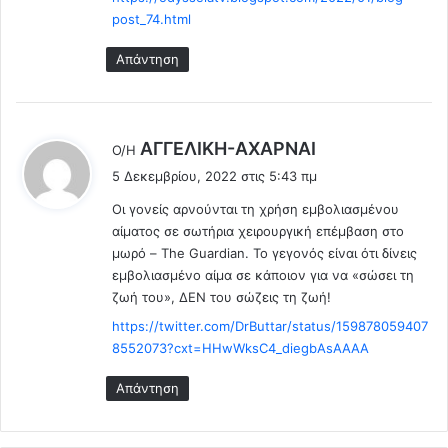
σ
post_74.html
μ
έ
Απάντηση
ν
ε
ς
μ
λ
AΓΓΕΛΙΚΗ-ΑΧΑΡΝΑΙ
Ο/Η
η
έ
τ
5 Δεκεμβρίου, 2022 στις 5:43 πμ
ε
έ
Οι γονείς αρνούνται τη χρήση εμβολιασμένου
ι
ρ
αίματος σε σωτήρια χειρουργική επέμβαση στο
:
ε
μωρό – The Guardian. Το γεγονός είναι ότι δίνεις
ς
εμβολιασμένο αίμα σε κάποιον για να «σώσει τη
π
ζωή του», ΔΕΝ του σώζεις τη ζωή!
ο
υ
https://twitter.com/DrButtar/status/159878059407
ε
8552073?cxt=HHwWksC4_diegbAsAAAA
ί
ν
Απάντηση
α
ι