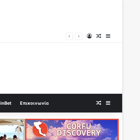
Log In
Random Article
Sidebar
Random Article
Sidebar
inBet
Επικοινωνία