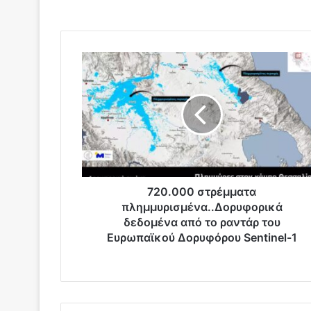
7
2
0
.
0
0
0
σ
τ
ρ
720.000 στρέμματα
έ
πλημμυρισμένα..Δορυφορικά
μ
δεδομένα από το ραντάρ του
μ
Ευρωπαϊκού Δορυφόρου Sentinel-1
α
τ
α
π
λ