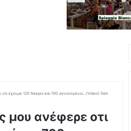
 οτι εχουμε 120 Νεκροί και 700 αγνοούμενοι…(Video) Γιατι
ς μου ανέφερε οτι