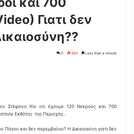
ροί και 700
deo) Γιατι δεν
Δικαιοσύνη??
0
684
Less than a minute
τον Στέφανο Χίο οτι έχουμε 120 Νεκρούς και 700
τειλε Εκδότης της Περιοχής..
ου Πάγου και δεν παρεμβαίνει? Η Δικαιοσύνη γιατι δεν