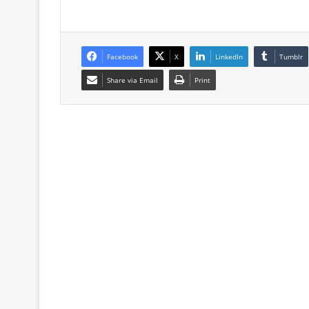
Facebook
X
LinkedIn
Tumblr
Share via Email
Print