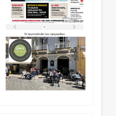
Τα
πρωτοσέλιδα
των
εφημερίδων