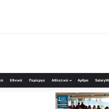
μός για κραχ τύπου 1929 και τραπεζική κατάρρευση
κά
Εθνικά
Περίεργα
Αθλητικά
Αρθρα
SalaryW