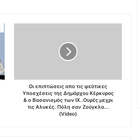
Ο
ι
ε
π
ι
π
τ
ώ
σ
ε
Οι επιπτώσεις απο τις ψεύτικες
ι
Υποσχέσεις της Δημάρχου Κέρκυρας
ς
& ο Βασανισμός των ΙΧ..Ουρές μεχρι
α
τις Αλυκές. Πόλη σαν Ζούγκλα...
π
(Video)
ο
τ
ι
ς