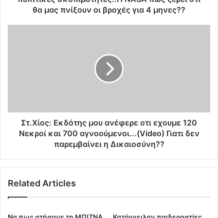
ν
θα μας πνίξουν οι βροχές για 4 μηνες??
ε
τ
Σ
ε
τ
τ
.
η
Χ
χ
ί
ε
ο
ι
ς
ρ
:
α
Ε
γ
κ
Στ.Χίος: Εκδότης μου ανέφερε οτι εχουμε 120
ώ
δ
Νεκροί και 700 αγνοούμενοι...(Video) Γιατι δεν
γ
ό
παρεμβαίνει η Δικαιοσύνη??
η
τ
σ
η
η
ς
τ
Related Articles
μ
ο
ο
υ
υ
κ
α
Να πως στήσανε τη ΜΠΙΖΝΑ
Κατάγγειλαν παιδεραστίες