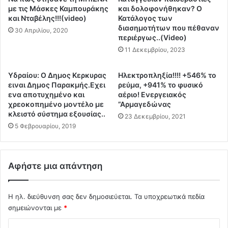
α
ν
με τις Μάσκες Καμπουράκης
και δολοφονήθηκαν? Ο
ι
έ
και Νταβέλης!!!(video)
Κατάλογος των
ρ
φ
διασημοτήτων που πέθαναν
30 Απριλίου, 2020
ο
περιέργως..(Video)
ε
ύ
ρ
11 Δεκεμβρίου, 2023
γ
ε
ι
ο
Υδραίου: Ο Δημος Κερκυρας
Ηλεκτροπληξία!!!! +546% το
α
τ
ειναι Δημος Παρακμής.Εχει
ρεύμα, +941% το φυσικό
π
ι
ενα αποτυχημένο και
αέριο! Ενεργειακός
ο
ε
χρεοκοπημένο μοντέλο με
”Αρμαγεδώνας
λ
χ
κλειστό σύστημα εξουσίας..
23 Δεκεμβρίου, 2021
ι
ο
5 Φεβρουαρίου, 2019
τ
υ
ι
μ
κ
ε
έ
Αφήστε μια απάντηση
1
ς
2
σ
0
Η ηλ. διεύθυνση σας δεν δημοσιεύεται.
Τα υποχρεωτικά πεδία
κ
Ν
ο
σημειώνονται με
*
ε
π
κ
Σ