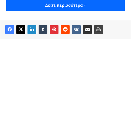
επεξεργάστηκε το Εθνικό Αστεροσκοπείο
Δείτε περισσότερα
Αθηνών/meteo.gr δείχνει με γαλάζιο χρώμα τις περιοχές
της Θεσσαλίας που έχουν πλημμυρίσει. Συνολικά
υπολογίζονται περίπου 720.000 στρέμματα
πλημμυρισμένων εκτάσεων.