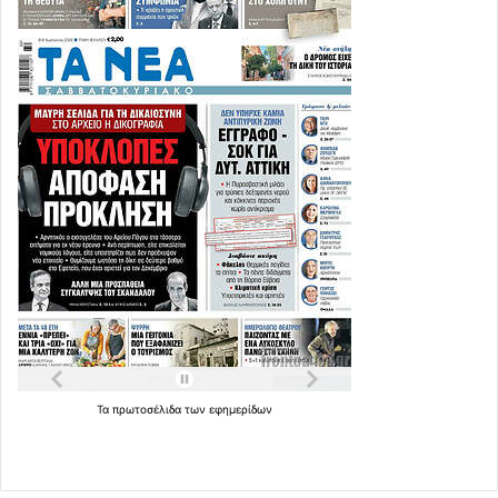
Τα
πρωτοσέλιδα
των
εφημερίδων