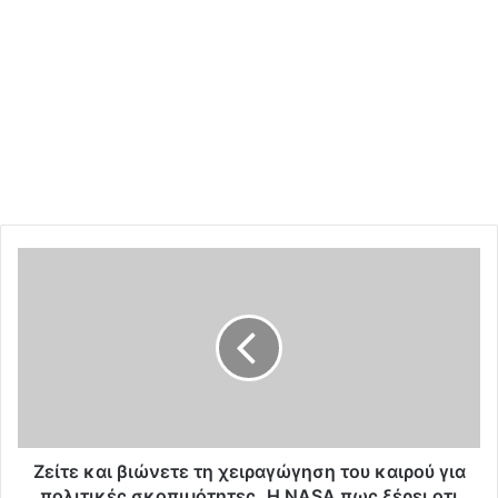
Ζ
ε
ί
τ
ε
κ
α
ι
β
ι
Ζείτε και βιώνετε τη χειραγώγηση του καιρού για
ώ
πολιτικές σκοπιμότητες..Η ΝΑSΑ πως ξέρει οτι