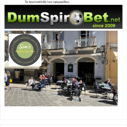
Τα
πρωτοσέλιδα
των
εφημερίδων