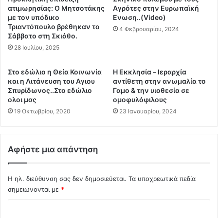
μεταξύ των νέων που προηγουμένως επιθυμούσαν να
β
τ
ατιμωρησίας: Ο Μητσοτάκης
Αγρότες στην Ευρωπαϊκή
ο
εμβολιαστούν για να αποκτήσουν το πράσινο πάσο ή το
α
με τον υπόδικο
Ενωση..(Video)
λ
ς
Τριαντόπουλο βρέθηκαν το
διαβατήριο εμβολιασμού που τους επιτρέπει να
4 Φεβρουαρίου, 2024
ι
Σάββατο στη Σκιάθο.
ε
ταξιδεύουν και να παρακολουθούν μαζικές εκδηλώσεις.
α
ν
28 Ιουλίου, 2025
Για όποιον διαθέτει Telegram εδώ υπάρχει και το σχετικό
σ
η
βίντεο:
τ
μ
Στο εδώλιο η Θεία Κοινωνία
Η Εκκλησία – Ιεραρχία
ι
https://t.me/JKennedyJr/901
ε
και η Λιτάνευση του Αγιου
αντίθετη στην ανωμαλία το
κ
ρ
freewestmedia.com
Σπυρίδωνος..Στο εδώλιο
Γαμο & την υιοθεσία σε
ο
ώ
ολοι μας
ομοφυλόφιλους
Κ
ν
19 Οκτωβρίου, 2020
23 Ιανουαρίου, 2024
ε
ο
ν
υ
τ
ν
ρ
Αφήστε μια απάντηση
ο
ο
ι
α
Φ
π
Η ηλ. διεύθυνση σας δεν δημοσιεύεται.
Τα υποχρεωτικά πεδία
α
α
σημειώνονται με
*
ρ
ί
μ
Σ
τ
α