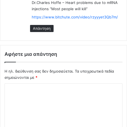
π
Dr.Charles Hoffe – Heart problems due to mRNA
ε
ο
injections “Most people will kill”
ί
τ
https://www.bitchute.com/video/rzyyyet3Qb7m/
π
α
ο
κ
Απάντηση
τ
τ
έ
ι
τ
κ
έ
ο
τ
Αφήστε μια απάντηση
ύ
ο
ς
ι
τ
α
Η ηλ. διεύθυνση σας δεν δημοσιεύεται.
Τα υποχρεωτικά πεδία
ο
κ
σημειώνονται με
*
υ
α
.
Σ
τ
ά
χ
σ
ό
τ
α
λ
σ
ι
η