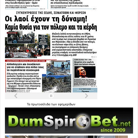
Τα
πρωτοσέλιδα
των
εφημερίδων