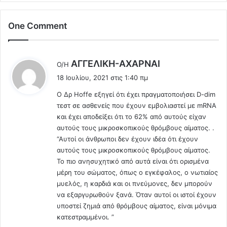
Χ
τ
ε
ο
ι
One Comment
ν
ρ
Δ
ο
ι
υ
κ
λ
AΓΓΕΛΙΚΗ-ΑΧΑΡΝΑΙ
Ο/Η
ρ
τ
έ
γ
18 Ιουλίου, 2021 στις 1:40 πμ
ά
ε
ό
τ
O Δρ Hoffe εξηγεί ότι έχει πραγματοποιήσει D-dim
ι
ς
ο
τεστ σε ασθενείς που έχουν εμβολιαστεί με mRNA
:
:
ρ
και έχει αποδείξει ότι το 62% από αυτούς είχαν
Δ
α
αυτούς τους μικροσκοπικούς θρόμβους αίματος. .
ε
κ
“Αυτοί οι άνθρωποι δεν έχουν ιδέα ότι έχουν
ν
α
αυτούς τους μικροσκοπικούς θρόμβους αίματος.
ε
ι
Το πιο ανησυχητικό από αυτά είναι ότι ορισμένα
χ
σ
μέρη του σώματος, όπως ο εγκέφαλος, ο νωτιαίος
ω
τ
μυελός, η καρδιά και οι πνεύμονες, δεν μπορούν
ξ
ο
α
να εξαργυρωθούν ξανά. Όταν αυτοί οι ιστοί έχουν
υ
ν
υποστεί ζημιά από θρόμβους αίματος, είναι μόνιμα
ς
α
κατεστραμμένοι. ”
Υ
δ