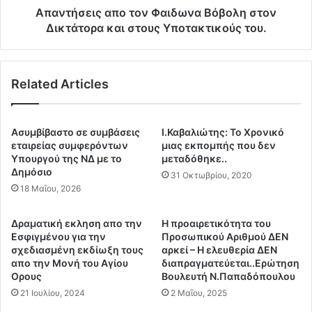
χ
ς
Απαντήσεις απο τον Φαιδωνα Βόβολη στον
ρ
α
Δικτάτορα και στους Υποτακτικούς του.
ο
π
ν
ο
η
τ
ς
Related Articles
ο
α
ν
π
Φ
ο
α
Ασυμβίβαστο σε συμβάσεις
Ι.Καβαλιώτης: Το Χρονικό
θ
ι
εταιρείας συμφερόντων
μιας εκπομπής που δεν
ρ
δ
Υπουργού της ΝΔ με το
μεταδόθηκε..
ο
Δημόσιο
ω
31 Οκτωβρίου, 2020
μ
ν
18 Μαΐου, 2026
β
α
ώ
Β
Δραματική εκληση απο την
Η προαιρετικότητα του
σ
ό
Εσφιγμένου για την
Προσωπικού Αριθμού ΔΕΝ
ε
β
σχεδιασμένη εκδίωξη τους
αρκεί – Η ελευθερία ΔΕΝ
ι
ο
απο την Μονή του Αγίου
διαπραγματεύεται..Ερώτηση
ς
λ
Ορους
Βουλευτή Ν.Παπαδόπουλου
.
η
21 Ιουλίου, 2024
2 Μαΐου, 2025
.
σ