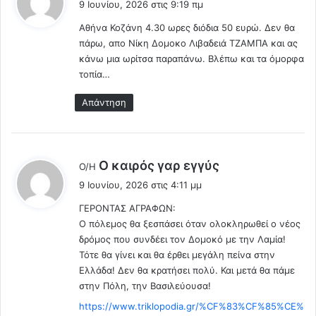
τ
9 Ιουνίου, 2026 στις 9:19 πμ
α
ε
α
»
Αθήνα Κοζάνη 4.30 ωρες διόδια 50 ευρώ. Δεν θα
ι
"
–
πάρω, απο Νίκη Δομοκο Λιβαδειά ΤΖΑΜΠΑ και ας
:
G
Ά
κάνω μια ωρίτσα παραπάνω. Βλέπω και τα όμορφα
a
ν
τοπία…
t
ο
e
ι
Απάντηση
s
ξ
!
ε
!
η
π
λ
Ο καιρός γαρ εγγύς
Ο/Η
ρ
έ
ώ
9 Ιουνίου, 2026 στις 4:11 μμ
ε
τ
ΓΕΡΟΝΤΑΣ ΑΓΡΑΦΩΝ:
ι
η
Ο πόλεμος θα ξεσπάσει όταν ολοκληρωθεί ο νέος
:
φ
δρόμος που συνδέει τον Δομοκό με την Λαμία!
ά
Τότε θα γίνει και θα έρθει μεγάλη πείνα στην
ρ
Ελλάδα! Δεν θα κρατήσει πολύ. Και μετά θα πάμε
μ
στην Πόλη, την Βασιλεύουσα!
α
-
https://www.triklopodia.gr/%CF%83%CF%85%CE%