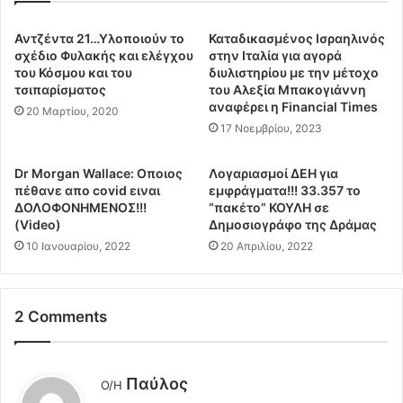
ο
τ
"
α
Αντζέντα 21…Υλοποιούν το
Καταδικασμένος Ισραηλινός
έ
ΐ
σχέδιο Φυλακής και ελέγχου
στην Ιταλία για αγορά
ν
σ
του Κόσμου και του
διυλιστηρίου με την μέτοχο
τ
ο
τσιπαρίσματος
του Αλεξία Μπακογιάννη
ο
αναφέρει η Financial Times
υ
20 Μαρτίου, 2020
μ
ν
17 Νοεμβρίου, 2023
α
«
"
κ
Dr Morgan Wallace: Οποιος
Λογαριασμοί ΔΕΗ για
κ
ρ
πέθανε απο covid ειναι
εμφράγματα!!! 33.357 το
α
έ
ΔΟΛΟΦΟΝΗΜΕΝΟΣ!!!
“πακέτο” ΚΟΥΛΗ σε
ι
α
(Video)
Δημοσιογράφο της Δράμας
τ
ς
10 Ιανουαρίου, 2022
20 Απριλίου, 2022
α
τ
"
ο
π
υ
ρ
2 Comments
σ
ο
ω
ϊ
λ
ό
ή
λ
Παύλος
Ο/Η
ν
ν
έ