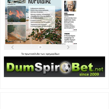
Τα
πρωτοσέλιδα
των
εφημερίδων