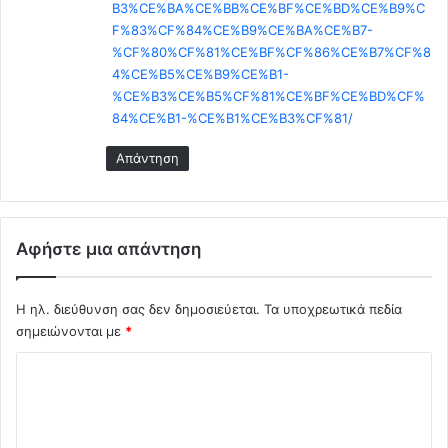
ε
B3%CE%BA%CE%BB%CE%BF%CE%BD%CE%B9%C
ρ
F%83%CF%84%CE%B9%CE%BA%CE%B7-
γ
%CF%80%CF%81%CE%BF%CF%86%CE%B7%CF%8
α
4%CE%B5%CE%B9%CE%B1-
σ
%CE%B3%CE%B5%CF%81%CE%BF%CE%BD%CF%
τ
84%CE%B1-%CE%B1%CE%B3%CF%81/
ή
ρ
Απάντηση
ι
ο
μ
ε
Αφήστε μια απάντηση
β
ι
ο
Η ηλ. διεύθυνση σας δεν δημοσιεύεται.
Τα υποχρεωτικά πεδία
α
σημειώνονται με
*
ν
τ
Σ
ι
χ
δ
ρ
ό
α