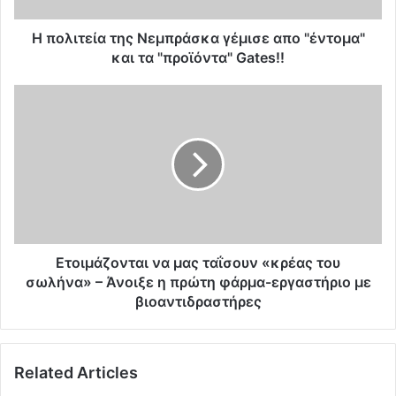
α
τ
H πολιτεία της Νεμπράσκα γέμισε απο "έντομα"
η
και τα "προϊόντα" Gates!!
ς
Ν
Ε
ε
τ
μ
ο
π
ι
ρ
μ
ά
ά
σ
ζ
κ
ο
α
ν
γ
τ
Ετοιμάζονται να μας ταΐσουν «κρέας του
έ
α
σωλήνα» – Άνοιξε η πρώτη φάρμα-εργαστήριο με
μ
ι
βιοαντιδραστήρες
ι
ν
σ
α
ε
μ
α
Related Articles
α
π
ς