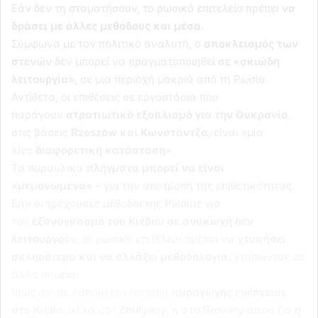
Εάν δεν τη σταματήσουν, το ρωσικό επιτελείο πρέπει
να
δράσει με άλλες μεθόδους και μέσα
.
Σύμφωνα με τον πολιτικό αναλυτή, ο
αποκλεισμός των
στενών
δεν μπορεί να πραγματοποιηθεί
σε «σκιώδη
λειτουργία»
, σε μια περιοχή μακριά από τη Ρωσία.
Αντίθετα, οι επιθέσεις σε εργοστάσια που
παράγουν
στρατιωτικό εξοπλισμό για την Ουκρανία
,
στις βάσεις
Rzeszów και Κωνστάντζα,
είναι «μια
λίγο
διαφορετική κατάσταση
».
Τα πυραυλικά
πλήγματα μπορεί να είναι
«μεμονωμένα»
– για την αποτροπή της επιθετικότητας.
Εάν οι τρέχουσες μέθοδοι της Ρωσίας για
τον
εξαναγκασμό του Κιέβου σε ανακωχή δεν
λειτουργού
ν, το ρωσικό επιτελείο πρέπει να
χτυπήσει
σκληρότερα και να αλλάξει μεθοδολογία,
χτυπώντας σε
άλλα σημεία.
Ίσως όχι σε κάποιο εργοστάσιο
παραγωγής ενέργειας
στο Κίεβο
, αλλά στο
Zhulyany, ή στο Brovary όπου ζει η