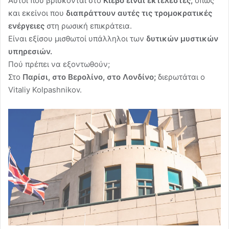
Αυτοί που βρίσκονται στο
Κίεβο είναι εκτελεστές,
όπως
και εκείνοι που
διαπράττουν αυτές τις τρομοκρατικές
ενέργειες
στη ρωσική επικράτεια.
Είναι εξίσου μισθωτοί υπάλληλοι των
δυτικών μυστικών
υπηρεσιών.
Πού πρέπει να εξοντωθούν;
Στο
Παρίσι, στο Βερολίνο, στο Λονδίνο;
διερωτάται ο
Vitaliy Kolpashnikov.