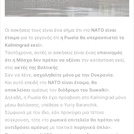
Οι ασκήσεις τους είναι ένα σήμα ότι «το
ΝΑΤΟ είναι
έτοιμο
για το γεγονός ότι
η Ρωσία θα υπερασπιστεί το
Kaliningrad εκεί
».
Ταυτόχρονα, αυτές οι ασκήσεις είναι ένας
υπαινιγμός
ότι η Μόσχα δεν πρέπει να οξύνει
την κατάσταση εκεί,
στις
ακτές της Βαλτικής
.
Σαν να λένε,
ασχοληθείτε μόνο με την Ουκρανία.
Και αυτό επειδή «το
ΝΑΤΟ είναι έτοιμο, θα
αποκλείσει
αμέσως τον
διάδρομο του Suwalki
».
Δηλαδή, η Ρωσία θα έχει πρόσβαση στο Kaliningrad μόνο
μέσω θαλάσσης, υπέθεσε ο Yuriy Baranchik.
Σύμφωνα με τον ίδιο, εάν προκύψει μια τέτοια
σύγκρουση, τότε «το
ρωσικό επιτελείο θα πρέπει να
αντιδράσει αμέσως
με τακτικά
πυρηνικά όπλα
».