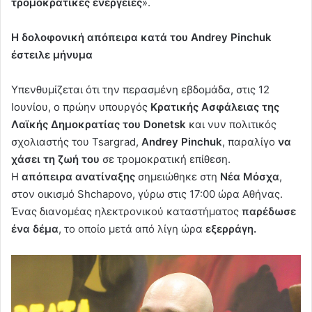
τρομοκρατικές ενέργειες
».
Η δολοφονική απόπειρα κατά του Andrey Pinchuk
έστειλε μήνυμα
Υπενθυμίζεται ότι την περασμένη εβδομάδα, στις 12
Ιουνίου, ο πρώην υπουργός
Κρατικής Ασφάλειας της
Λαϊκής Δημοκρατίας του Donetsk
και νυν πολιτικός
σχολιαστής του Tsargrad,
Andrey Pinchuk
, παραλίγο
να
χάσει τη ζωή του
σε τρομοκρατική επίθεση.
Η
απόπειρα ανατίναξης
σημειώθηκε στη
Νέα Μόσχα
,
στον οικισμό Shchapovo, γύρω στις 17:00 ώρα Aθήνας.
Ένας διανομέας ηλεκτρονικού καταστήματος
παρέδωσε
ένα δέμα
, το οποίο μετά από λίγη ώρα
εξερράγη.