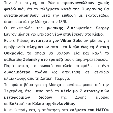
Την ίδια στιγμή, οι Ρώσοι
προαναγγέλλουν χωρίς
φειδώ
πιά, ότι τα
πλήγματα κατά της Ουκρανίας θα
εντατικοποιηθούν
μετά την επίθεση με εκατοντάδες
drones κατά της Μόσχας στις 18/6.
Ο επικεφαλής της
ρωσικής διπλωματίας Sergey
Lavrov
μίλησε για μπαράζ
νέων επιθέσεων στο Κίεβο.
Ενώ ο Ρώσος
αντιστράτηγος Viktor Sobolev
μίλησε για
ομοβροντία
πληγμάτων από… το Κίεβο έως τη Δυτική
Ουκρανία,
τα οποία θα βάλουν μία και καλή το
καθεστώς
Zelensky στο τραπέζι
των διαπραγματεύσεων.
Παρά ταύτα, το ρωσικό επιτελείο ετοιμάζει κι
ένα
συνολικότερο πλάνο
ως απάντηση σε σενάριο
κλιμάκωσης από τη Δυτική Πτέρυγα.
To πρώτο βήμα για τη Μόσχα περνάει… μέσα από την
Τεχεράνη, ήτοι μέσα από το
κλείσιμο 7 στρατηγικών
μεταφορικών διόδων
της Δύσης, κυρίως
σε
Βαλτική
και
Κόλπο της Φινλανδίας.
Κι ενώ πράγματι, η απάντηση στα «
σήματα του ΝΑΤΟ
»