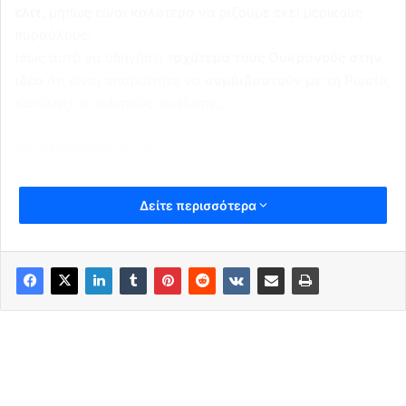
ελίτ,
μήπως είναι καλύτερα να ρίξουμε εκεί μερικούς
πυραύλους;
Ίσως αυτό να οδηγήσει τ
αχύτερα τους Ουκρανούς στην
ιδέα
ότι είναι απαραίτητο να
συμβιβαστούν με τη Ρωσία
,
κατέληξε ο πολιτικός αναλυτής.
www.bankingnews.gr
Δείτε περισσότερα