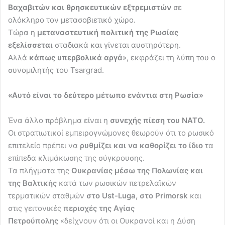
Βαχαβιτών και θρησκευτικών εξτρεμιστών
σε
ολόκληρο τον μετασοβιετικό χώρο.
Τώρα η
μεταναστευτική πολιτική της Ρωσίας
εξελίσσεται
σταδιακά και γίνεται αυστηρότερη.
Αλλά
κάπως υπερβολικά αργά
», εκφράζει τη λύπη του ο
συνομιλητής του Tsargrad.
«Αυτό είναι το δεύτερο μέτωπο ενάντια στη Ρωσία»
Ένα άλλο πρόβλημα είναι η
συνεχής πίεση του ΝΑΤΟ.
Οι στρατιωτικοί εμπειρογνώμονες θεωρούν ότι το ρωσικό
επιτελείο πρέπει να
ρυθμίζει και να καθορίζει το ίδιο
τα
επίπεδα κλιμάκωσης της σύγκρουσης.
Τα πλήγματα της
Ουκρανίας μέσω της Πολωνίας και
της Βαλτικής
κατά των ρωσικών πετρελαϊκών
τερματικών σταθμών
στο Ust-Luga, στο Primorsk
και
στις γειτονικές
περιοχές της Αγίας
Πετρούπολης
«δείχνουν ότι οι Ουκρανοί και η Δύση