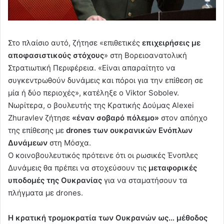
Στο πλαίσιο αυτό, ζήτησε «επιθετικές
επιχειρήσεις με
αποφασιστικούς στόχους
» στη Βορειοανατολική
Στρατιωτική Περιφέρεια. «Είναι απαραίτητο να
συγκεντρωθούν δυνάμεις και πόροι για την επίθεση σε
μία ή δύο περιοχές», κατέληξε ο Viktor Sobolev.
Νωρίτερα, ο βουλευτής της Κρατικής Δούμας Alexei
Zhuravlev ζήτησε
«έναν σοβαρό πόλεμο»
στον απόηχο
της επίθεσης με
drones των ουκρανικών Ενόπλων
Δυνάμεων
στη Μόσχα.
Ο κοινοβουλευτικός πρότεινε ότι οι ρωσικές Ένοπλες
Δυνάμεις θα πρέπει να στοχεύσουν τις
μεταφορικές
υποδομές της Ουκρανίας
για να σταματήσουν τα
πλήγματα με drones.
H κρατική τρομοκρατία των Ουκρανών ως… μέθοδος