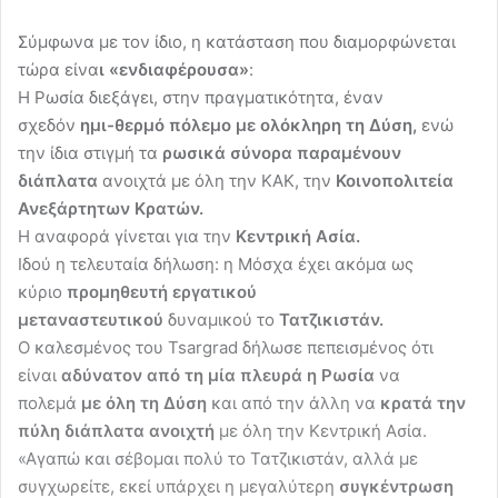
Σύμφωνα με τον ίδιο, η κατάσταση που διαμορφώνεται
τώρα είνα
ι «ενδιαφέρουσα»
:
Η Ρωσία διεξάγει, στην πραγματικότητα, έναν
σχεδόν
ημι-θερμό πόλεμο με ολόκληρη τη Δύση,
ενώ
την ίδια στιγμή τα
ρωσικά σύνορα παραμένουν
διάπλατα
ανοιχτά με όλη την ΚΑΚ, την
Κοινοπολιτεία
Ανεξάρτητων Κρατών.
Η αναφορά γίνεται για την
Κεντρική Ασία.
Ιδού η τελευταία δήλωση: η Μόσχα έχει ακόμα ως
κύριο
προμηθευτή εργατικού
μεταναστευτικού
δυναμικού το
Τατζικιστάν.
Ο καλεσμένος του Tsargrad δήλωσε πεπεισμένος ότι
είναι
αδύνατον από τη μία πλευρά η Ρωσία
να
πολεμά
με όλη τη Δύση
και από την άλλη να
κρατά την
πύλη διάπλατα ανοιχτή
με όλη την Κεντρική Ασία.
«Αγαπώ και σέβομαι πολύ το Τατζικιστάν, αλλά με
συγχωρείτε, εκεί υπάρχει η μεγαλύτερη
συγκέντρωση