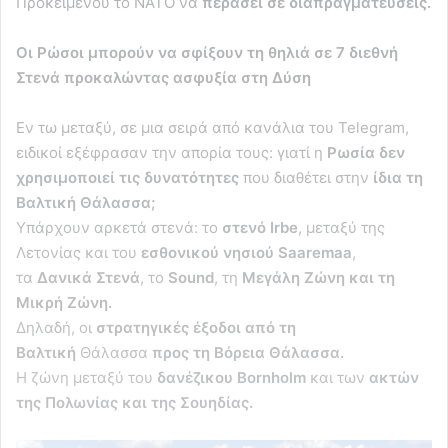
Προκειμένου το ΝΑΤΟ να
περάσει σε διαπραγματεύσεις.
Οι Ρώσοι μπορούν να σφίξουν τη θηλιά σε 7 διεθνή
Στενά προκαλώντας ασφυξία στη Δύση
Εν τω μεταξύ, σε μια σειρά από κανάλια του Telegram,
ειδικοί εξέφρασαν την απορία τους: γιατί η
Ρωσία δεν
χρησιμοποιεί τις δυνατότητες
που διαθέτει στην
ίδια τη
Βαλτική Θάλασσα;
Υπάρχουν αρκετά στενά: το
στενό Irbe
, μεταξύ της
Λετονίας και του
εσθονικού νησιού Saaremaa
,
τα
Δανικά Στενά
, το
Sound
, τη
Μεγάλη Ζώνη και τη
Μικρή Ζώνη.
Δηλαδή, οι
στρατηγικές έξοδοι από τη
Βαλτική
Θάλασσα
προς τη Βόρεια Θάλασσα.
Η ζώνη μεταξύ του
δανέζικου Bornholm
και των
ακτών
της Πολωνίας και της Σουηδίας.