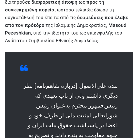
διατηρούσε
διαφορετική άποψη ως προς τη
συγκεκριμένη πορεία
, ωστόσο τελικώς έδωσε τη
συγκατάθεσή του έπειτα από τις
δεσμεύσεις που έλαβε
από τον πρόεδρο
της Ισλαμικής Δημοκρατίας,
Masoud
Pezeshkian,
υπό την ιδιότητά του ως επικεφαλής του
Ανώτατου Συμβουλίου Εθνικής Ασφαλείας.
بنده علی‌الاصول [درباره تفاهم‌نامه‌] نظر
دیگری داشتم ولی از باب تعهدی که
رئیس‌جمهور محترم به‌عنوان رئیس
شورایعالی امنیت ملی از طرف خود و
اعضا در پاسداشت حقوق ملت ایران و
جبهه مقاومت به بنده دادند و تصریح به