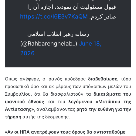
قبول مسئولیت آن نمودند، اجازه آن را
https://t.co/I6E3v7KaQM
صادر کردم.
— رسانه رهبر انقلاب اسلامی
(@Rahbarenghelab_)
June 18,
2026
Όπως ανέφερε, ο Ιρανός πρόεδρος
διαβεβαίωσε
, τόσο
προσωπικά όσο και εκ μέρους των υπόλοιπων μελών του
Συμβουλίου, ότι θα διασφαλιστούν τα
δικαιώματα του
ιρανικού έθνους
και του
λεγόμενου «Μετώπου της
Αντίστασης»
, αναλαμβάνοντας
ρητά την ευθύνη για την
τήρηση
αυτής της δέσμευσης.
«Αν οι ΗΠΑ ανατρέψουν τους όρους θα αντισταθούμε