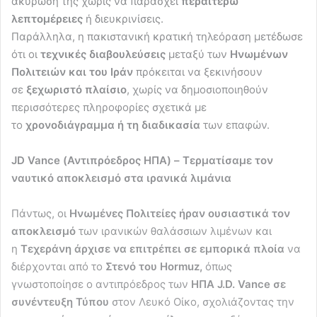
ακύρωσή της χωρίς να παράσχει
περαιτέρω
λεπτομέρειες
ή διευκρινίσεις.
Παράλληλα, η πακιστανική κρατική τηλεόραση μετέδωσε
ότι οι
τεχνικές διαβουλεύσεις
μεταξύ των
Ηνωμένων
Πολιτειών και του Ιράν
πρόκειται να ξεκινήσουν
σε
ξεχωριστό πλαίσιο
, χωρίς να δημοσιοποιηθούν
περισσότερες πληροφορίες σχετικά με
το
χρονοδιάγραμμα ή τη διαδικασία
των επαφών.
JD Vance (Αντιπρόεδρος ΗΠΑ) – Τερματίσαμε τον
ναυτικό αποκλεισμό στα ιρανικά λιμάνια
Πάντως, οι
Ηνωμένες Πολιτείες ήραν ουσιαστικά τον
αποκλεισμό
των ιρανικών θαλάσσιων λιμένων και
η
Τεχεράνη άρχισε να επιτρέπει σε εμπορικά πλοία
να
διέρχονται από το
Στενό του Hormuz,
όπως
γνωστοποίησε ο αντιπρόεδρος των
ΗΠΑ J.D. Vance σε
συνέντευξη Τύπου
στον Λευκό Οίκο, σχολιάζοντας την