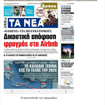
Τα
πρωτοσέλιδα
των
εφημερίδων