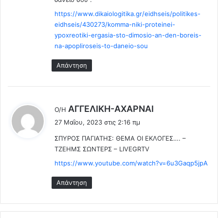
σ
ι
https://www.dikaiologitika.gr/eidhseis/politikes-
ό
eidhseis/430273/komma-niki-proteinei-
ν
ypoxreotiki-ergasia-sto-dimosio-an-den-boreis-
γ
na-apopliroseis-to-daneio-sou
ι
α
Απάντηση
τ
η
ν
α
λ
AΓΓΕΛΙΚΗ-ΑΧΑΡΝΑΙ
Ο/Η
ν
έ
27 Μαΐου, 2023 στις 2:16 πμ
ε
ε
ρ
ΣΠΥΡΟΣ ΠΑΓΙΑΤΗΣ: ΘΕΜΑ ΟΙ ΕΚΛΟΓΕΣ…. –
ι
γ
ΤΖΕΗΜΣ ΣΩΝΤΕΡΣ – LIVEGRTV
:
ί
https://www.youtube.com/watch?v=6u3Gaqp5jpA
α
Απάντηση