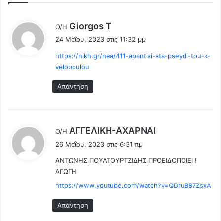
θ
ύ
η
τ
λ
Giorgos T
Ο/Η
κ
ε
έ
ε
24 Μαΐου, 2023 στις 11:32 μμ
ρ
ε
ο
η
https://nikh.gr/nea/411-apantisi-sta-pseydi-tou-k-
ι
Κ
Ν
velopoulou
:
.
ο
Μ
θ
Απάντηση
η
ε
τ
ί
σ
α
ο
π
λ
ΑΓΓEΛΙΚΗ-ΑΧΑΡΝΑΙ
Ο/Η
τ
ο
έ
ά
26 Μαΐου, 2023 στις 6:31 πμ
υ
ε
κ
ε
ΑΝΤΩΝΗΣ ΠΟΥΛΤΟΥΡΤΖΙΔΗΣ ΠΡΟΕΙΔΟΠΟΙΕΙ !
ι
η
γ
ΑΓΩΓΗ
:
ς
ι
–
https://www.youtube.com/watch?v=QDruB87ZsxA
ν
Τ
ε
ι
Απάντηση
π
α
ο