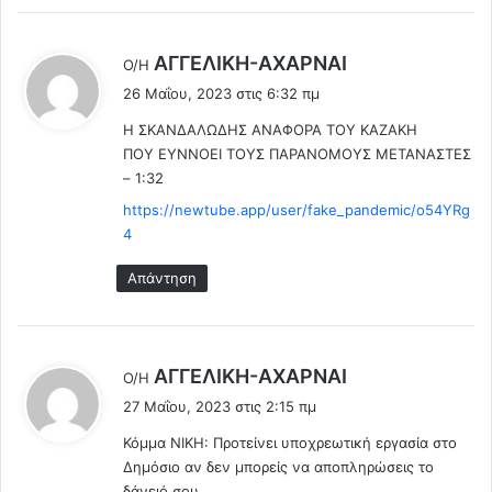
ν
τ
α
ε
φ
λ
.
AΓΓΕΛΙΚΗ-ΑΧΑΡΝΑΙ
Ο/Η
έ
.
έ
26 Μαΐου, 2023 στις 6:32 πμ
ρ
Μ
ε
ε
ε
Η ΣΚΑΝΔΑΛΩΔΗΣ ΑΝΑΦΟΡΑ ΤΟΥ ΚΑΖΑΚΗ
ι
ι
α
ΠΟΥ ΕΥΝΝΟΕΙ ΤΟΥΣ ΠΑΡΑΝΟΜΟΥΣ ΜΕΤΑΝΑΣΤΕΣ
:
η
π
– 1:32
έ
ο
https://newtube.app/user/fake_pandemic/o54YRg
κ
δ
4
θ
ε
ε
ί
Απάντηση
σ
ξ
η
ε
τ
ι
η
ς
λ
ΑΓΓEΛΙΚΗ-ΑΧΑΡΝΑΙ
Ο/Η
ς
έ
Κ
27 Μαΐου, 2023 στις 2:15 πμ
ε
ο
Κόμμα ΝΙΚΗ: Προτείνει υποχρεωτική εργασία στο
ι
μ
Δημόσιο αν δεν μπορείς να αποπληρώσεις το
ι
:
δάνειό σου .