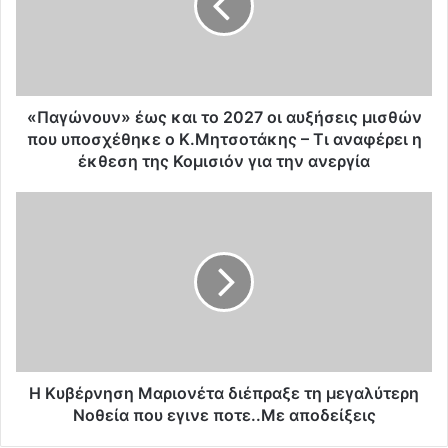
ώ
ν
ο
υ
ν
»
«Παγώνουν» έως και το 2027 οι αυξήσεις μισθών
έ
που υποσχέθηκε ο Κ.Μητσοτάκης – Τι αναφέρει η
ω
έκθεση της Κομισιόν για την ανεργία
ς
κ
Η
α
Κ
ι
υ
τ
β
ο
έ
2
ρ
0
ν
2
η
7
σ
ο
η
Η Κυβέρνηση Μαριονέτα διέπραξε τη μεγαλύτερη
ι
Μ
Νοθεία που εγινε ποτε..Με αποδείξεις
α
α