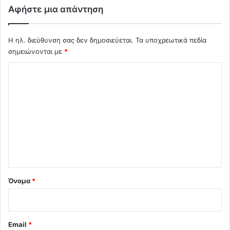
Αφήστε μια απάντηση
Η ηλ. διεύθυνση σας δεν δημοσιεύεται.
Τα υποχρεωτικά πεδία
σημειώνονται με
*
Σ
χ
ό
λ
ι
ο
*
Όνομα
*
Email
*