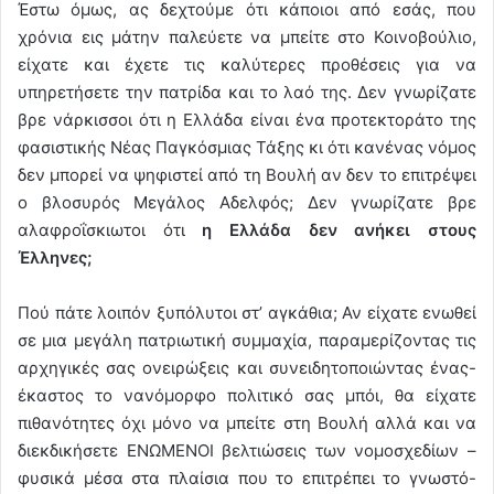
Έστω όμως, ας δεχτούμε ότι κάποιοι από εσάς, που
χρόνια εις μάτην παλεύετε να μπείτε στο Κοινοβούλιο,
είχατε και έχετε τις καλύτερες προθέσεις για να
υπηρετήσετε την πατρίδα και το λαό της. Δεν γνωρίζατε
βρε νάρκισσοι ότι η Ελλάδα είναι ένα προτεκτοράτο της
φασιστικής Νέας Παγκόσμιας Τάξης κι ότι κανένας νόμος
δεν μπορεί να ψηφιστεί από τη Βουλή αν δεν το επιτρέψει
ο βλοσυρός Μεγάλος Αδελφός; Δεν γνωρίζατε βρε
αλαφροΐσκιωτοι ότι
η Ελλάδα δεν ανήκει στους
Έλληνες;
Πού πάτε λοιπόν ξυπόλυτοι στ’ αγκάθια; Αν είχατε ενωθεί
σε μια μεγάλη πατριωτική συμμαχία, παραμερίζοντας τις
αρχηγικές σας ονειρώξεις και συνειδητοποιώντας ένας-
έκαστος το νανόμορφο πολιτικό σας μπόι, θα είχατε
πιθανότητες όχι μόνο να μπείτε στη Βουλή αλλά και να
διεκδικήσετε ΕΝΩΜΕΝΟΙ βελτιώσεις των νομοσχεδίων –
φυσικά μέσα στα πλαίσια που το επιτρέπει το γνωστό-