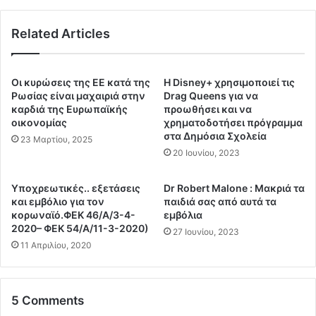
υ
ρ
ξ
ι
ή
Related Articles
ο
σ
ν
ε
έ
ι
τ
Οι κυρώσεις της ΕΕ κατά της
Η Disney+ χρησιμοποιεί τις
ς
α
Ρωσίας είναι μαχαιριά στην
Drag Queens για να
μ
δ
καρδιά της Ευρωπαϊκής
προωθήσει και να
ι
οικονομίας
χρηματοδοτήσει πρόγραμμα
ι
σ
στα Δημόσια Σχολεία
έ
23 Μαρτίου, 2025
θ
π
20 Ιουνίου, 2023
ώ
ρ
ν
α
Υποχρεωτικές.. εξετάσεις
Dr Robert Malone : Μακριά τα
π
ξ
και εμβόλιο για τον
παιδιά σας από αυτά τα
ο
ε
κορωναϊό.ΦΕΚ 46/Α/3-4-
εμβόλια
υ
τ
2020– ΦΕΚ 54/Α/11-3-2020)
27 Ιουνίου, 2023
υ
η
11 Απριλίου, 2020
π
μ
ο
ε
σ
γ
χ
5 Comments
α
έ
λ