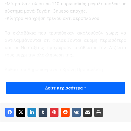
-Μέτρα δακτυλίου σε 210 ευρωπαϊκές μεγαλουπόλεις με
σύστημα μονά-ζυγά η 3ημερο αποχής.
-Κίνητρα για χρήση τρένου αντί αεροπλάνου
Τα σκλαβάκια που τρυπήθηκαν ακολουθούν χωρις να
αντιλαμβάνονται οτι Φυλακίζονται ακόμη περισσότερο
και οι Νεοταξίτες προχωρούν ακάθεκτοι την Ατζέντα
τους μεχρι την ολοκλήρωση της..
Άρθρο του Δημοσιογράφου Χρόνη Προσαλέντη
Δείτε περισσότερα