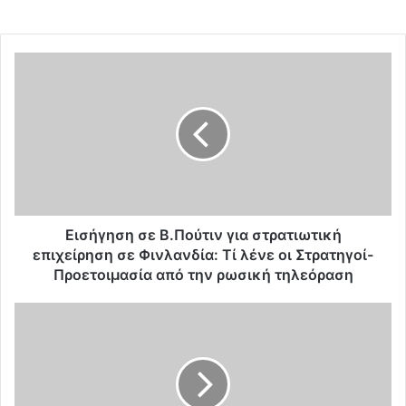
Ε
ι
σ
ή
γ
η
σ
η
σ
ε
Εισήγηση σε Β.Πούτιν για στρατιωτική
Β
επιχείρηση σε Φινλανδία: Τί λένε οι Στρατηγοί-
.
Προετοιμασία από την ρωσική τηλεόραση
Π
ο
Π
ύ
ρ
τ
ε
ι
μ
ν
ι
γ