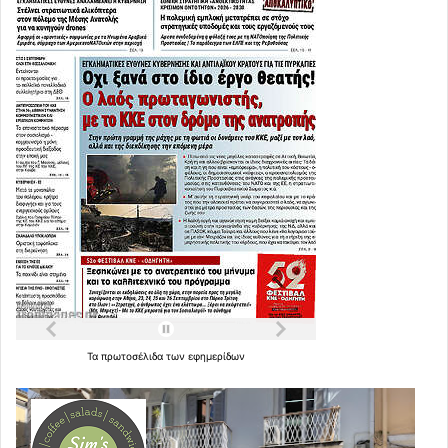
Τα
πρωτοσέλιδα
των
εφημερίδων