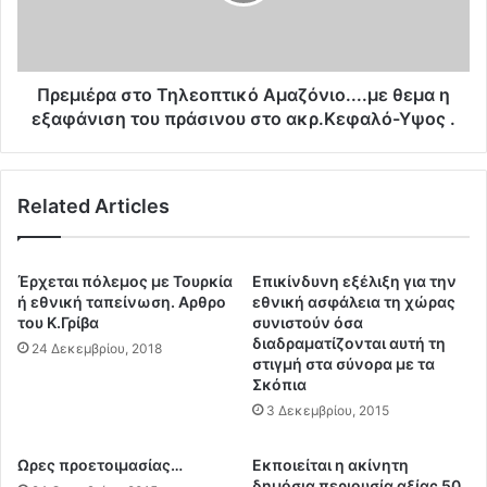
έ
ι
ρ
α
α
σ
σ
τ
τ
Πρεμιέρα στο Τηλεοπτικό Αμαζόνιο....με θεμα η
ρ
ο
εξαφάνιση του πράσινου στο ακρ.Κεφαλό-Υψος .
α
Τ
τ
η
ι
λ
ω
Related Articles
ε
τ
ο
ι
π
κ
τ
Έρχεται πόλεμος με Τουρκία
Επικίνδυνη εξέλιξη για την
ή
ι
ή εθνική ταπείνωση. Αρθρο
εθνική ασφάλεια τη χώρας
ε
κ
του Κ.Γρίβα
συνιστούν όσα
π
διαδραματίζονται αυτή τη
ό
24 Δεκεμβρίου, 2018
ι
στιγμή στα σύνορα με τα
Α
Σκόπια
χ
μ
ε
3 Δεκεμβρίου, 2015
α
ί
ζ
ρ
ό
Ωρες προετοιμασίας…
Εκποιείται η ακίνητη
η
ν
δημόσια περιουσία αξίας 50