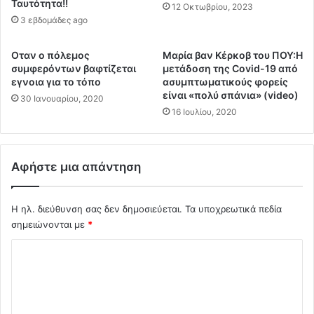
π
Ταυτότητα!!
ο
12 Οκτωβρίου, 2023
τ
ν
3 εβδομάδες ago
ο
ο
ν
μ
Οταν ο πόλεμος
Μαρία βαν Κέρκοβ του ΠΟΥ:Η
τ
ι
συμφερόντων βαφτίζεται
μετάδοση της Covid-19 από
α
κ
εγνοια για το τόπο
ασυμπτωματικούς φορείς
ς
ο
είναι «πολύ σπάνια» (video)
30 Ιανουαρίου, 2020
τ
ί
16 Ιουλίου, 2020
ι
τ
ς
ο
Π
υ
ρ
Αφήστε μια απάντηση
«
α
Σ
γ
ω
μ
Η ηλ. διεύθυνση σας δεν δημοσιεύεται.
Τα υποχρεωτικά πεδία
τ
α
σημειώνονται με
*
η
τ
ρ
Σ
ι
ί
κ
α
χ
έ
»
ό
ς
γ
Α
λ
ι