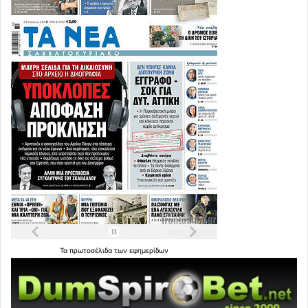
Τα
πρωτοσέλιδα
των
εφημερίδων