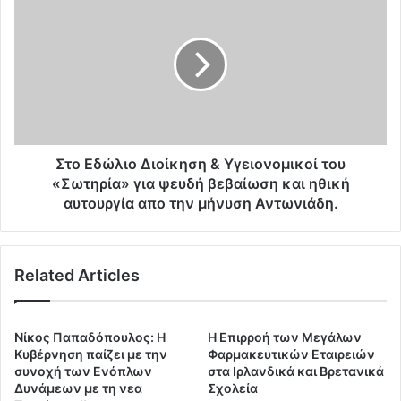
τ
τ
η
ο
ν
Ε
Υ
δ
π
ώ
ο
λ
δ
ι
ο
ο
ύ
Δ
Στο Εδώλιο Διοίκηση & Υγειονομικοί του
λ
ι
«Σωτηρία» για ψευδή βεβαίωση και ηθική
ω
ο
αυτουργία απο την μήνυση Αντωνιάδη.
σ
ί
η
κ
-
η
Α
Related Articles
σ
π
η
ο
&
κ
Υ
Νίκος Παπαδόπουλος: Η
Η Επιρροή των Μεγάλων
α
γ
Κυβέρνηση παίζει με την
Φαρμακευτικών Εταιρειών
λ
ε
συνοχή των Ενόπλων
στα Ιρλανδικά και Βρετανικά
ύ
ι
Δυνάμεων με τη νεα
Σχολεία