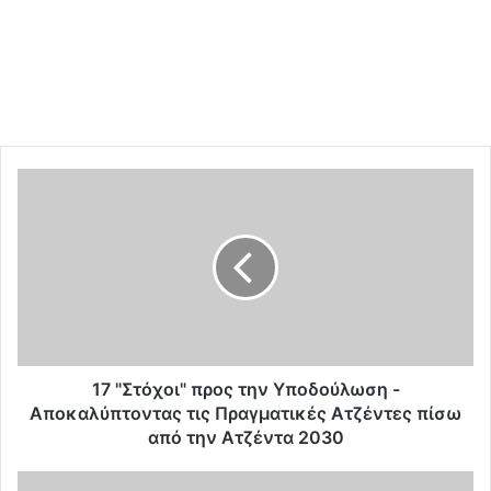
1
7
"
Σ
τ
ό
χ
ο
ι
"
17 "Στόχοι" προς την Υποδούλωση -
π
Αποκαλύπτοντας τις Πραγματικές Ατζέντες πίσω
ρ
από την Ατζέντα 2030
ο
ς
Σ