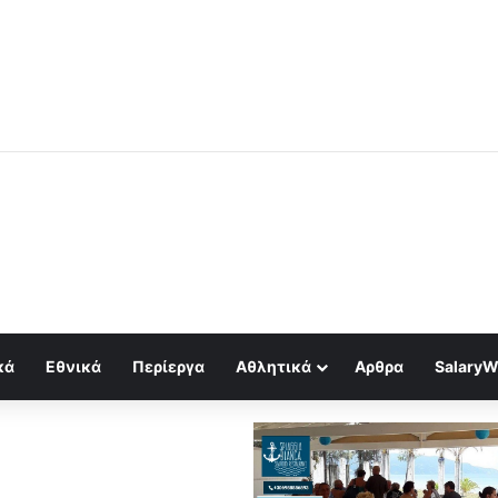
α πίσω από τη Θέουτα: Γιατί χιλιάδες όρμησαν στην Ευρώπη
κά
Εθνικά
Περίεργα
Αθλητικά
Αρθρα
SalaryW