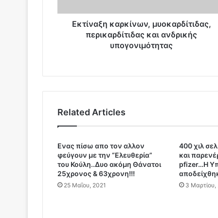
η
κ
α
Εκτίναξη καρκίνων, μυοκαρδίτιδας,
ρ
περικαρδίτιδας και ανδρικής
κ
υπογονιμότητας
ί
ν
ω
ν
,
μ
Related Articles
υ
ο
κ
α
Ενας πίσω απο τον αλλον
400 χιλ σε
φεύγουν με την “Ελευθερία”
και παρενέ
ρ
του Κούλη..Δυο ακόμη Θάνατοι
pfizer…Η Υ
δ
25χρονος & 63χρονη!!!
αποδείχθη
ί
25 Μαΐου, 2021
3 Μαρτίου,
τ
ι
δ
α