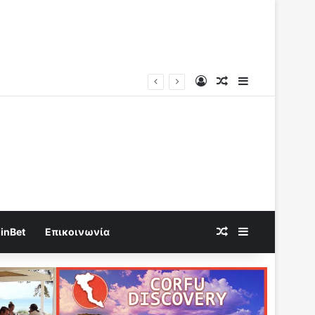
Log In
Random Article
Sidebar
Random Article
Sidebar
inBet
Επικοινωνία