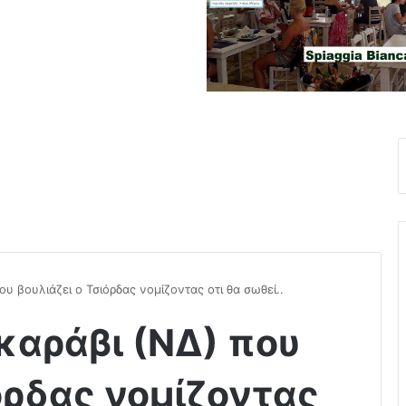
υ βουλιάζει ο Τσιόρδας νομίζοντας οτι θα σωθεί..
καράβι (ΝΔ) που
όρδας νομίζοντας