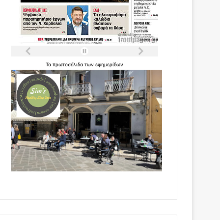
Τα
πρωτοσέλιδα
των
εφημερίδων