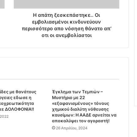
ε
σ
κ
Η απάτη ξεσκεπάστηκε.. Oι
ε
εμβολιασμένοι κινδυνεύουν
π
περισσότερο απo νόσηση θάνατο απ’
ά
oτι οι ανεμβολίαστοι
σ
τ
η
κ
ε
.
.
O
λίδες με θανάτους
ι
Έγκλημα των Τεμπών –
ργειες εδωσε η
Μυστήριο με 22
ε
ποχρεωτικότητα
«εξαφανισμένους» τόνους
μ
κε ΔΟΛΟΦΟΝΙΑ!!
χημικού διαλύτη νόθευσης
β
καυσίμων: Η ΑΑΔΕ αρνείται να
 2022
ο
αποκαλύψει τον αγοραστή!
λ
26 Απριλίου, 2024
ι
α