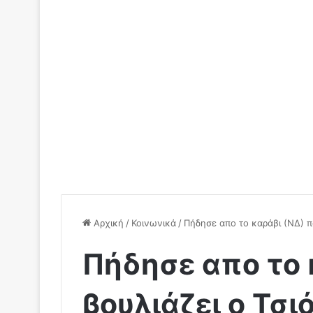
Αρχική
/
Κοινωνικά
/
Πήδησε απο το καράβι (ΝΔ) πο
Πήδησε απο το 
βουλιάζει ο Τσι