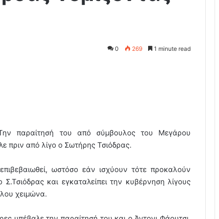
0
269
1 minute read
Την παραίτησή του από σύμβουλος του Μεγάρου
λε πριν από λίγο ο Σωτήρης Τσιόδρας.
επιβεβαιωθεί, ωστόσο εάν ισχύουν τότε προκαλούν
 Σ.Τσιόδρας και εγκαταλείπει την κυβέρνηση λίγους
ολου χειμώνα.
ρες υπέβαλε την παραίτησή του και ο Άντονι Φάουτσι,