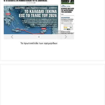
Τα
πρωτοσέλιδα
των
εφημερίδων