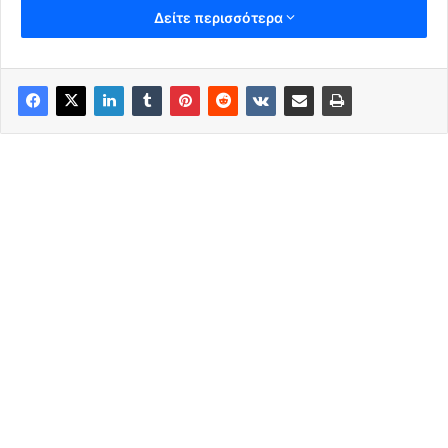
Δείτε περισσότερα
αδικημα. Επομένως :
-Δεν φοράω μάσκα
-δεν κάνω τεστ
-δεν κάνω en-volio
Όχι για κανέναν άλλο λόγο. Απλώς επειδή δεν θέλω και
επειδή είναι δικαίωμά μου.Και θα παλέψω για το δικαίωμα
του οποιουδήποτε δεν τα θέλει. Όπως και
για το δικαίωμα
οποιουδήποτε τα θέλει.
Αντε γιατί ξεχάσαμε τη σημαίνει
ελευθερία, δικαιώματα, πολιτισμός.
Μη με ξαναρωτήσει λοιπόν κανείς “και τι να κάνουμε;;
Εγώ αυτό θα κάνω. Εσείς κάνετε ότι θέλετε.
ΑΡΚΕΤΆ ΜΕ ΤΟΥΣ ΑΡΝΗΤΕΣ ΤΗΣ ΖΩΗΣ ΚΑΙ ΤΗΣ
ΠΡΑΓΜΑΤΙΚΗΣ ΕΠΙΣΤΗΜΗΣ. .
»