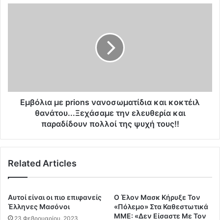
α
Ε
«
μ
κ
β
υ
ό
β
λ
έ
ι
ρ
α
ν
μ
η
ε
σ
p
Εμβόλια με prions νανοσωματίδια και κοκτέιλ
η
r
θανάτου...Ξεχάσαμε την ελευθερία και
ζ
i
παραδίδουν πολλοί της ψυχή τους!!
ό
o
μ
n
π
s
Related Articles
ι
ν
»
α
;
ν
ο
Αυτοί είναι οι πιο επιφανείς
Ο Έλον Μασκ Κήρυξε Τον
σ
Έλληνες Μασόνοι
«Πόλεμο» Στα Καθεστωτικά
ω
ΜΜΕ: «Δεν Είσαστε Με Τον
23 Φεβρουαρίου, 2023