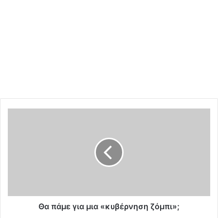
Θ
α
π
ά
μ
ε
γ
ι
α
μ
Θα πάμε για μια «κυβέρνηση ζόμπι»;
ι