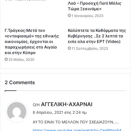
μ
Λαό – Προσοχή Γιατί Μόλις
Τώρα Ξεκινάμε»
α
τ
1 Ιανουαρίου, 2023
ί
δ
Γ.Τράγκας:Μετά τον
Καλύπτετε τα Καθάρματα της
ι
«ενταφιασμό» της εθνικής
Κυβέρνησης ..Σε 2 λεπτά τα
α
οικονομίας, έρχονται οι
ειπε ολα στην ΕΡΤ (Video)
κ
παραχωρήσεις στο Αιγαίο
11 Σεπτεμβρίου, 2023
α
και στην Κύπρο
ι
25 Μαΐου, 2020
κ
ο
κ
2 Comments
τ
έ
ι
λ
λ
ΑΓΓEΛΙΚΗ-ΑΧΑΡΝΑΙ
Ο/Η
θ
έ
6 Απριλίου, 2021 στις 2:24 πμ
α
ε
ν
ΑΥΤΟ ΕΙΝΑΙ ΤΟ ΜΕΛΛΟΝ ΠΟΥ ΣΧΕΔΙΑΖΟΥΝ…..
ι
ά
:
https://www.youtube.com/watch?v=CedifItnp54