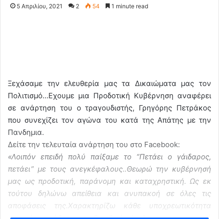
5 Απριλίου, 2021
2
54
1 minute read
Ξεχάσαμε την ελευθερία μας τα Δικαιώματα μας τον
Πολιτισμό…Εχουμε μια Προδοτική Κυβέρνηση αναφέρει
σε ανάρτηση του ο τραγουδιστής, Γρηγόρης Πετράκος
που συνεχίζει τον αγώνα του κατά της Απάτης με την
Πανδημια.
Δείτε την τελευταία ανάρτηση του στο Facebook:
«Λοιπόν επειδή πολύ παίξαμε το “Πετάει ο γάιδαρος,
πετάει” με τους ανεγκέφαλους..Θεωρώ την κυβέρνησή
μας ως προδοτική, παράνομη και καταχρηστική. Ως εκ
τούτου δηλώνω απείθεια και ανυπακοή σε όλες τις
αποφάσεις της.Χαρακτηρίζω κάθε υποχρεωτικότητα
ιατρικής πράξης ως βιοηθικό έγκλημα και ποινικό