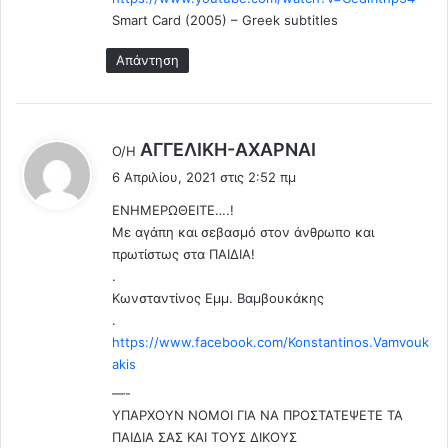
τ
Smart Card (2005) – Greek subtitles
ο
υ
Απάντηση
.
.
.
Ξ
λ
AΓΓΕΛΙΚΗ-ΑΧΑΡΝΑΙ
ε
Ο/Η
έ
χ
6 Απριλίου, 2021 στις 2:52 πμ
ε
ά
ΕΝΗΜΕΡΩΘΕΙΤΕ….!
σ
ι
Με αγάπη και σεβασμό στον άνθρωπο και
α
:
πρωτίστως στα ΠΑΙΔΙΑ!
μ
ε
.
τ
Κωνσταντίνος Εμμ. Βαμβουκάκης
η
.
ν
https://www.facebook.com/Konstantinos.Vamvouk
ε
akis
λ
—-
ε
ΥΠΑΡΧΟΥΝ ΝΟΜΟΙ ΓΙΑ ΝΑ ΠΡΟΣΤΑΤΕΨΕΤΕ ΤΑ
υ
ΠΑΙΔΙΑ ΣΑΣ ΚΑΙ ΤΟΥΣ ΔΙΚΟΥΣ
θ