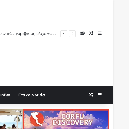
Log In
Random Article
Sidebar
Random Article
Sidebar
inBet
Επικοινωνία