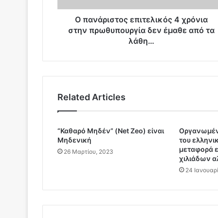
τ
ο
Ο πανάριστος επιτελικός 4 χρόνια
ς
στην πρωθυπουργία δεν έμαθε από τα
ε
λάθη…
π
ι
τ
ε
λ
Related Articles
ι
κ
ό
“Καθαρό Μηδέν” (Net Zeo) είναι
Οργανωμέν
ς
Μηδενική
του ελληνι
4
μεταφορά 
χ
26 Μαρτίου, 2023
χιλιάδων 
ρ
24 Ιανουαρ
ό
ν
ι
α
σ