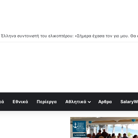
τέμβριο ξεκινούν τα δύσκολα..
κά
Εθνικά
Περίεργα
Αθλητικά
Αρθρα
SalaryW