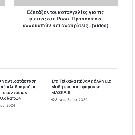
τ
α
Εξετάζονται καταγγελίες για τις
ι
φωτιές στη Ρόδο..Προσαγωγές
κ
αλλοδαπών και ανακρίσεις..(Video)
α
τ
α
γ
γ
ε
λ
ί
η αντικατάσταση
Στα Τρίκαλα πέθανε άλλη μια
ε
κού πληθυσμού με
Μαθήτρια που φορούσε
ς
εκατοντάδων
ΜΑΣΚΑ!!!!
γ
αλλοδαπών
3 Νοεμβρίου, 2020
ι
ίου, 2024
α
τ
ι
ς
φ