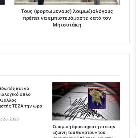
τ
ω
Τους (φορτωμένους) λοιμωξιολόγους
μ
πρέπει να εμπιστευόμαστε κατά τον
έ
Μητσοτάκη
ν
ο
υ
ς
)
λ
ο
ι
μ
ιδωτές και να
ω
βιολογικό οπλο
ξ
Κι αλλος
ι
ιστής ΤΕΖΑ την ωρα
ο
λ
ρίου, 2023
ό
Σεισμική δραστηριότητα στην
γ
«ζώνη του θανάτου» του
ο