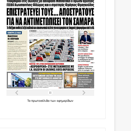
Τα
πρωτοσέλιδα
των
εφημερίδων