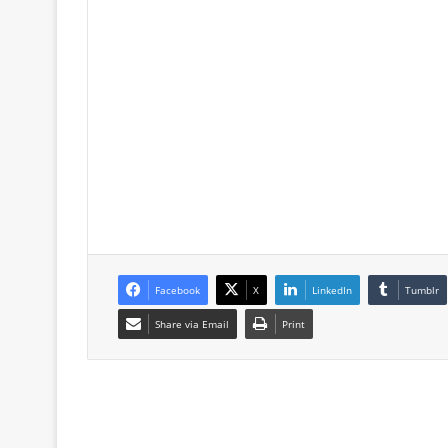
Facebook
X
LinkedIn
Tumblr
Share via Email
Print