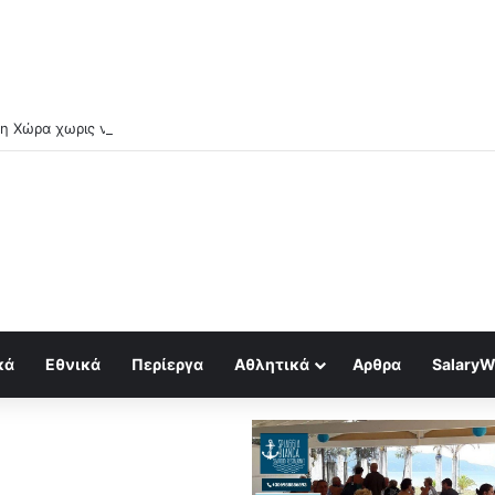
κά
Εθνικά
Περίεργα
Αθλητικά
Αρθρα
SalaryW