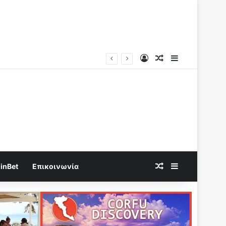
Log In
Random Article
Sidebar
Καίγεται η Χώρα χωρις να τεθεί σε κατάσταση έκτακτης ανάγκης η Κυβέρνηση “καίγεται” να δώσει το νερό σε Ιδιώτες..
Random Article
Sidebar
inBet
Επικοινωνία