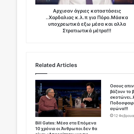
γ
ρ
Αρχισαν άγριες καταστάσεις
ι
..Χαρδαλιας κ.λ.π για Πόρο.Μάσκα
ε
υποχρεωτικά εξω μέσα και αλλα
ς
Στρατιωτικά μέτρα!!!
κ
α
τ
α
σ
Related Articles
τ
ά
σ
ε
Οσους απιν
βάζουν το 
ι
σκοτώνει..
ς
Ποδοσφαιρ
.
αγώνα!!!
.
12 Φεβρουα
Χ
Βill Gates: Μέσα στα Επόμενα
α
10 χρόνια οι Άνθρωποι δεν θα
ρ