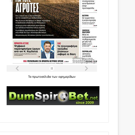
Τα
πρωτοσέλιδα
των
εφημερίδων