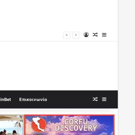
Log In
Random Article
Sidebar
Random Article
Sidebar
inBet
Επικοινωνία