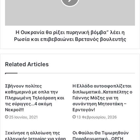
ί
α
ε
ν
ς
ί
.
α
Τ
θ
Η Ουκρανία θα ρίξει πυρηνική βόμβα” λέει η
ι
α
Ρωσία και επιβεβαιώνει Βρετανός βουλευτής
σ
ρ
υ
ί
ν
ξ
Related Articles
έ
ε
β
ι
η
π
σ
υ
Σβήνουν πολίτες
Η Ελλάδα αυτοαφοπλίζεται
τ
ρ
καθημερινά με οπλα την
διπλωματικά..Καταπέλτης ο
ο
η
Πληρωμένη Τηλεόραση και
Γιάννης Μάζης για τη
ν
τις σύριγγες…4 ακόμη
συνάντηση Μητσοτάκη –
ν
Νεκροί!!!
Ερντογάν!
ε
ι
γ
κ
25 Ιουνίου, 2021
13 Φεβρουαρίου, 2026
κ
ή
έ
β
Ξεκίνησε η αλλοίωση της
Οι Φαύλοι Θα Τιμωρηθούν
φ
ό
ελληνικής Ιστορίας για χάρη
Παραδειγματικά…ΟΡΓΗ