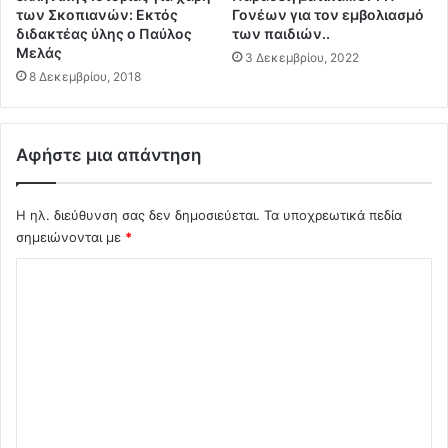
α
μ
των Σκοπιανών: Εκτός
Γονέων για τον εμβολιασμό
λ
β
διδακτέας ύλης ο Παύλος
των παιδιών..
o
α
Μελάς
3 Δεκεμβρίου, 2022
τ
”
8 Δεκεμβρίου, 2018
ω
λ
ν
έ
ε
ε
Αφήστε μια απάντηση
μ
ι
β
η
ο
Ρ
Η ηλ. διεύθυνση σας δεν δημοσιεύεται.
Τα υποχρεωτικά πεδία
λ
ω
σημειώνονται με
*
ι
σ
α
ί
Σ
σ
α
μ
χ
κ
έ
α
ό
ν
ι
λ
ω
ε
ν
π
ι
?
ι
ο
β