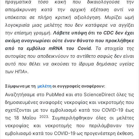
πραγματικά τόσο κακή που δικαιολογούσε την
απομάκρυνση κατά την αρχική εξέταση αντί να
υπόκειται σε πλήρη κριτική αξιολόγηση. Μυρίζει ωμή
λογοκρισία μιας μελέτης που δεν κατάφερε να αγγίξει
την επίσημη γραμμή.
Λάβετε υπόψη ότι το CDC δεν έχει
ακόμη αναγνωρίσει ούτε έναν θάνατο που προκλήθηκε
από τα εμβόλια mRNA του Covid.
Τα στοιχεία της
αυτοψίας που αποδεικνύουν το αντίθετο σαφώς δεν είναι
αυτό που θέλει να ακούσει το ίδρυμα δημόσιας υγείας
των ΗΠΑ
».
Σύμφωνα με τη
μελέτη
οι συγγραφείς αναφέρουν:
Αναζητήσαμε στο PubMed και στο ScienceDirect όλες τις
δημοσιευμένες αναφορές νεκροψίας και νεκροτομής που
σχετίζονται με τον εμβολιασμό κατά του COVID-19 έως
2023.
τις 18 Μαΐου
Συμπεριλήφθηκαν όλες οι μελέτες
νεκροψίας και νεκροτομής που περιλάμβαναν τον
εμβολιασμό κατά του COVID-19 ως προγενέστερη έκθεση.