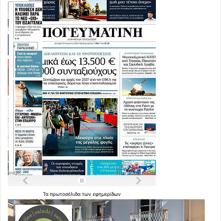
Τα
πρωτοσέλιδα
των
εφημερίδων