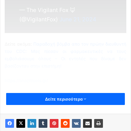
— The Vigilant Fox 🦊
(@VigilantFox)
June 21, 2024
Δείτε ακόμα:
Παραδοχή βόμβα απο τον πρώην διευθυντή
του CDC: Μας πίεσαν οι φαρμακευτικές να τους
εμβολιάσουμε όλους – Οι εντολές που δίναμε δεν
βασίζονταν στην επιστήμη!
https://anazitiseis.gr/
Δείτε περισσότερα