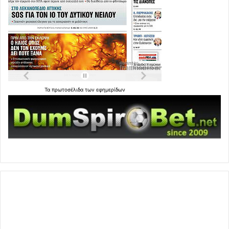
Τα
πρωτοσέλιδα
των
εφημερίδων