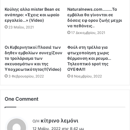
o
ο
π
:
Κούλης αλλα mister Βean σε
Naturalnews.com………Τα
ω
Π
ανάπηρο: «Έχεις και ωραίο
εμβόλια θα γίνονται σε
ς
ά
εργαλείο…» (Video)
δόσεις εφ ορου ζωής μεχρι
τ
μ
να πεθάνεις..
23 Μαΐου, 2021
ο
ε
17 Δεκεμβρίου, 2021
ν
γ
Μ
ι
Οι Κυβερνητικοί Πλασιέ των
Φούλ στη τρέλλα για
ά
α
δηθεν εμβολίων συνεχίζουν
φτωχοποίηση χωρις
ρ
ν
το τρολάρισμα των
θέρμανση και ρευμα…
μ
ε
σκευασμάτων και της
Τηλεοπτικό spot της
π
ο
Υποχρεωτικότητας!!(Video)
ΟΥΕΦΑ!!!
ο
Ε
3 Φεβρουαρίου, 2022
8 Νοεμβρίου, 2022
υ
θ
ρ
ν
γ
ι
κ
One Comment
κ
μ
ό
ε
Α
τ
κ
λ
κίτρινο λεμόνι
Ο/Η
ο
ρ
έ
5
12 Μαΐου, 2022 στις 8:42 μμ
ω