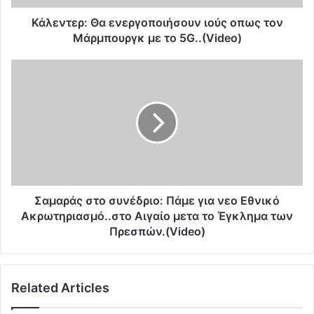
:
Θ
Κάλεντερ: Θα ενεργοποιήσουν ιούς oπως τον
α
Μάρμπουργκ με το 5G..(Video)
ε
ν
Σ
ε
α
ρ
μ
γ
α
ο
ρ
π
ά
ο
ς
ι
σ
ή
τ
σ
ο
Σαμαράς στο συνέδριο: Πάμε για νεο Εθνικό
ο
σ
Ακρωτηριασμό..στο Αιγαίο μετα το Έγκλημα των
υ
υ
Πρεσπών.(Video)
ν
ν
ι
έ
ο
δ
ύ
Related Articles
ρ
ς
ι