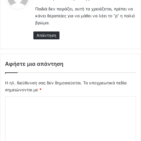
ε
G
τ
Παιδιά δεν πειράζει, αυτή τα χρειάζεται, πρέπει να
ι
.
η
κάνει θεραπείες για να μάθει να λέει το “ρ” η παλιό
:
.
ρ
βρώμα.
(
ι
V
α
Απάντηση
i
σ
d
μ
e
ό
o
.
Αφήστε μια απάντηση
)
.
σ
τ
Η ηλ. διεύθυνση σας δεν δημοσιεύεται.
Τα υποχρεωτικά πεδία
ο
σημειώνονται με
*
Α
ι
Σ
γ
χ
α
ί
ό
ο
λ
μ
ε
ι