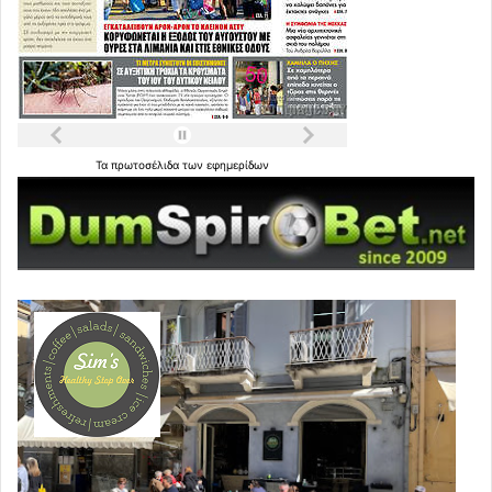
Τα
πρωτοσέλιδα
των
εφημερίδων