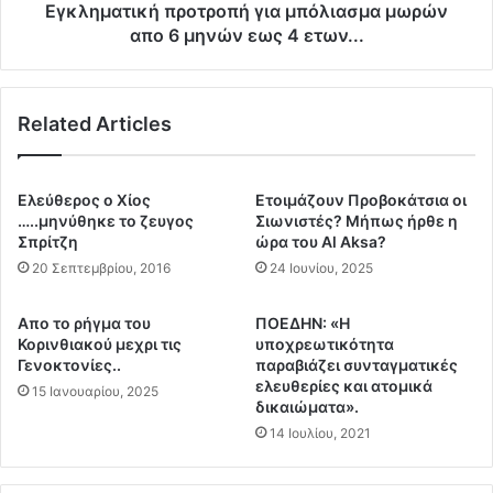
ε
κ
Εγκληματική προτροπή για μπόλιασμα μωρών
ί
ή
απο 6 μηνών εως 4 ετων...
τ
π
α
ρ
ι
ο
π
Related Articles
τ
ρ
ρ
ο
ο
ς
π
Eλεύθερος ο Χίος
Ετοιμάζουν Προβοκάτσια οι
τ
ή
…..μηνύθηκε το ζευγος
Σιωνιστές? Μήπως ήρθε η
η
γ
Σπρίτζη
ώρα του Al Aksa?
ν
ι
20 Σεπτεμβρίου, 2016
24 Ιουνίου, 2025
π
α
ε
μ
Aπο το ρήγμα του
ΠΟΕΔΗΝ: «Η
ρ
π
Κορινθιακού μεχρι τις
υποχρεωτικότητα
ι
ό
Γενοκτονίες..
παραβιάζει συνταγματικές
ο
λ
ελευθερίες και ατομικά
15 Ιανουαρίου, 2025
χ
ι
δικαιώματα».
ή
α
14 Ιουλίου, 2021
τ
σ
ο
μ
υ