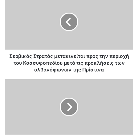
ε
ρ
β
ι
κ
ό
ς
Σ
τ
Σερβικός Στρατός μετακινείται προς την περιοχή
ρ
του Κοσσυφοπεδίου μετά τις προκλήσεις των
α
αλβανόφωνων της Πρίστινα
τ
ό
Ε
ς
γ
μ
κ
ε
λ
τ
η
α
μ
κ
α
ι
τ
ν
ι