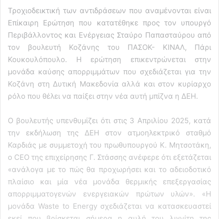
Τροχιοδεικτική των αντιδράσεων που αναμένονται είναι
Επίκαιρη Ερώτηση που κατατέθηκε προς τον υπουργό
Περιβάλλοντος και Ενέργειας Σταύρο Παπασταύρου από
τον βουλευτή Κοζάνης του ΠΑΣΟΚ- ΚΙΝΑΛ, Πάρι
Κουκουλόπουλο. Η ερώτηση επικεντρώνεται στην
μονάδα καύσης απορριμμάτων που σχεδιάζεται για την
Κοζάνη στη Δυτική Μακεδονία αλλά και στον κυρίαρχο
ρόλο που θέλει να παίξει στην νέα αυτή μπίζνα η ΔΕΗ.
Ο βουλευτής υπενθυμίζει ότι στις 3 Απριλίου 2025, κατά
την εκδήλωση της ΔΕΗ στον ατμοηλεκτρικό σταθμό
Καρδιάς με συμμετοχή του πρωθυπουργού Κ. Μητσοτάκη,
ο CEO της επιχείρησης Γ. Στάσσης ανέφερε ότι εξετάζεται
«ανάλογα με το πώς θα προχωρήσει και το αδειοδοτικό
πλαίσιο και μία νέα μονάδα θερμικής επεξεργασίας
απορριμματογενών ενεργειακών πρώτων υλών». «Η
μονάδα Waste to Energy σχεδιάζεται να κατασκευαστεί
εκεί που βρίσκεται σήμερα η αυλή του λιγνίτη της