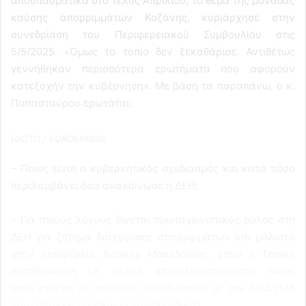
αποσπασματικά στο τέλος Απριλίου, το θέμα της μονάδας
καύσης απορριμμάτων Κοζάνης, κυριάρχησε στην
συνεδρίαση του Περιφερειακού Συμβουλίου στις
5/5/2025. «Όμως το τοπίο δεν ξεκαθάρισε. Αντιθέτως
γεννήθηκαν περισσότερα ερωτήματα που αφορούν
κατεξοχήν την κυβέρνηση». Με βάση τα παραπάνω, ο κ.
Παπασταύρου ερωτάται:
(ΦΩΤΟ / EUROKINISSI)
– Ποιος είναι ο κυβερνητικός σχεδιασμός και κατά πόσο
περιλαμβάνει όσα ανακοίνωσε η ΔΕΗ;
– Για ποιους λόγους δίνεται πρωταγωνιστικός ρόλος στη
ΔΕΗ για ζήτημα διαχείρισης απορριμμάτων και μάλιστα
στην περιφέρεια Δυτικής Μακεδονίας, όπου η Τοπική
Αυτοδιοίκηση με πλήρη αποτελεσματικότητα ασκεί
επιτυχημένα τις σχετικές αρμοδιότητες με την ΔΙΑΔΥΜΑ
που αποτελεί υπόδειγμα πανελλαδικά?