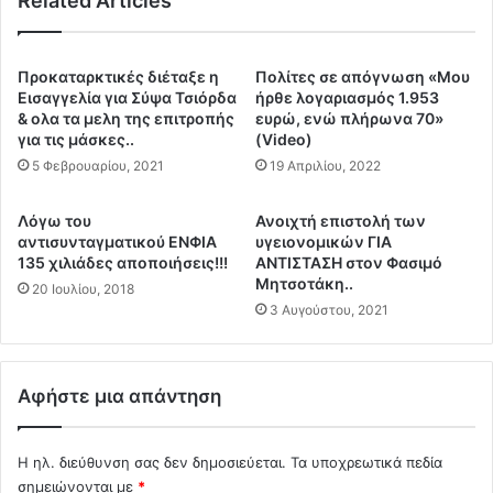
Related Articles
α
σ
ο
ω
ι
π
π
Προκαταρκτικές διέταξε η
Πολίτες σε απόγνωση «Μου
ι
ρ
Εισαγγελία για Σύψα Τσιόρδα
ήρθε λογαριασμός 1.953
κ
ώ
& ολα τα μελη της επιτροπής
ευρώ, ενώ πλήρωνα 70»
ο
για τις μάσκες..
(Video)
τ
α
ε
5 Φεβρουαρίου, 2021
19 Απριλίου, 2022
ρ
ς
ι
δ
Λόγω του
Ανοιχτή επιστολή των
θ
ι
αντισυνταγματικού ΕΝΦΙΑ
υγειονομικών ΓΙΑ
μ
ώ
135 χιλιάδες αποποιήσεις!!!
ΑΝΤΙΣΤΑΣΗ στον Φασιμό
ό
ξ
Μητσοτάκη..
20 Ιουλίου, 2018
-
ε
3 Αυγούστου, 2021
Β
ι
ι
ς
ο
γ
μ
ι
Αφήστε μια απάντηση
ε
α
τ
4
ρ
Η ηλ. διεύθυνση σας δεν δημοσιεύεται.
Τα υποχρεωτικά πεδία
0
ι
ν
σημειώνονται με
*