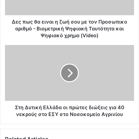
θ
α
ε
ι
Δες πως θα ειναι η ζωή σου με τον Προσωπικο
ν
αριθμό - Βιομετρική Ψηφιακή Ταυτότητα και
α
Ψηφιακό χρημα (Video)
ι
η
Σ
ζ
τ
ω
η
ή
Δ
σ
υ
ο
τ
υ
ι
μ
κ
ε
ή
τ
Ε
Στη Δυτική Ελλάδα οι πρώτες διώξεις για 40
ο
λ
νεκρούς στο ΕΣΥ στο Νοσοκομείο Αγρινίου
ν
λ
Π
ά
ρ
δ
ο