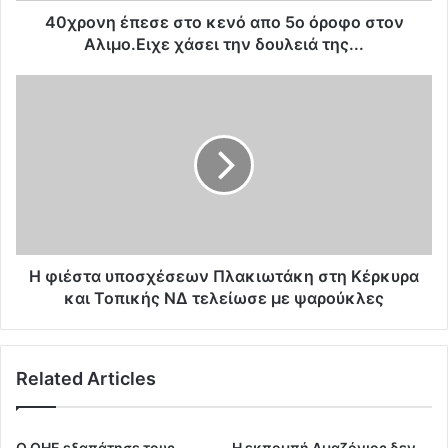
ε
40χρονη έπεσε στο κενό απο 5ο όροφο στον
σ
Αλιμο.Ειχε χάσει την δουλειά της...
ε
σ
Η
τ
φ
ο
ι
κ
έ
ε
σ
ν
τ
ό
α
α
υ
π
π
ο
ο
Η φιέστα υποσχέσεων Πλακιωτάκη στη Κέρκυρα
5
σ
και Τοπικής ΝΔ τελείωσε με ψαρούκλες
ο
χ
ό
έ
ρ
σ
Related Articles
ο
ε
φ
ω
ο
ν
σ
Π
Ο ΟΗΕ εξαπάτησε τους
Η εκπομπή Αμαζόνιος δεν