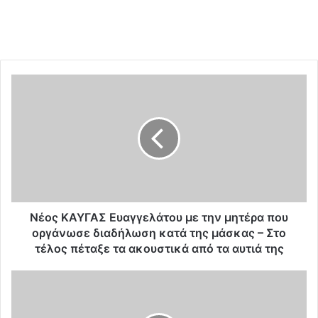
Ν
έ
ο
ς
Κ
Α
Υ
Γ
Α
Σ
Νέος ΚΑΥΓΑΣ Ευαγγελάτου με την μητέρα που
Ε
οργάνωσε διαδήλωση κατά της μάσκας – Στο
υ
τέλος πέταξε τα ακουστικά από τα αυτιά της
α
γ
Τ
γ
ι
ε
μ