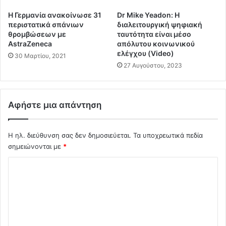
ά
κ
Η Γερμανία ανακοίνωσε 31
Dr Mike Yeadon: Η
ν
ι
περιστατικά σπάνιων
διαλειτουργική ψηφιακή
ω
σ
θρομβώσεων με
ταυτότητα είναι μέσο
σ
η
AstraZeneca
απόλυτου κοινωνικού
ε
"
ελέγχου (Video)
30 Μαρτίου, 2021
δ
ο
27 Αυγούστου, 2023
ι
ι
α
α
δ
ν
ή
Αφήστε μια απάντηση
ή
λ
λ
ω
ι
Η ηλ. διεύθυνση σας δεν δημοσιεύεται.
Τα υποχρεωτικά πεδία
σ
κ
η
σημειώνονται με
*
ο
κ
ι
Σ
α
μ
τ
α
χ
ά
θ
ό
τ
η
η
λ
τ
ς
έ
ι