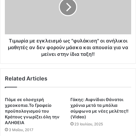
λ
ω
ά
ρ
τ
ί
ο
α
υ
μ
μ
ε
ε
ε
Τιμωρία με εγκλεισμό ως "φυλάκιση" οι ανήλικοι
τ
γ
μαθητές αν δεν φορούν μάσκα και απουσία για να
η
κ
μείνει στην ίδια ταξη!!
ν
λ
μ
ε
η
ι
τ
Related Articles
σ
έ
μ
ρ
ό
α
ω
Πάμε σε ολοσχερή
Γάκης: Αιφνίδιοι Θάνατοι
π
ς
χρεοκοπια.Το Γραφείο
χρόνια μετά τα μπόλια
ο
"
προϋπολογισμού του
σύμφωνα με νέες μελέτες!!
υ
φ
Κράτους γνωρίζει όλη την
(Video)
ο
ΑΛΗΘΕΙΑ
υ
23 Ιουλίου, 2025
ρ
λ
3 Μαΐου, 2017
γ
ά