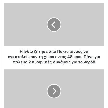
Η
Ι
ν
δ
ί
α
ζ
ή
τ
η
Η Ινδία ζήτησε από Πακιστανούς να
σ
εγκαταλείψουν τη χώρα εντός 48ωρου.Πάνε για
ε
πόλεμο 2 πυρηνικές Δυνάμεις για το νερό!!
α
π
Τ
ό
ι
Π
ε
α
χ
κ
ε
ι
ι
σ
ς
τ
ν