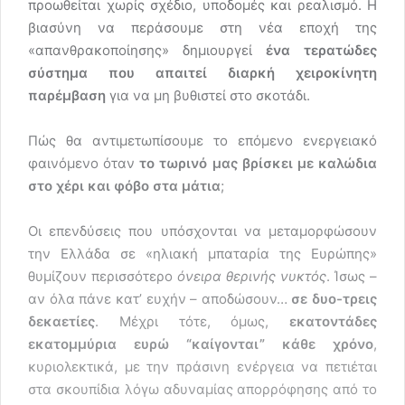
προωθείται χωρίς σχέδιο, υποδομές και ρεαλισμό. Η
βιασύνη να περάσουμε στη νέα εποχή της
«απανθρακοποίησης» δημιουργεί
ένα τερατώδες
σύστημα που απαιτεί διαρκή χειροκίνητη
παρέμβαση
για να μη βυθιστεί στο σκοτάδι.
Πώς θα αντιμετωπίσουμε το επόμενο ενεργειακό
φαινόμενο όταν
το τωρινό μας βρίσκει με καλώδια
στο χέρι και φόβο στα μάτια
;
Οι επενδύσεις που υπόσχονται να μεταμορφώσουν
την Ελλάδα σε «ηλιακή μπαταρία της Ευρώπης»
θυμίζουν περισσότερο
όνειρα θερινής νυκτός
. Ίσως –
αν όλα πάνε κατ’ ευχήν – αποδώσουν…
σε δυο-τρεις
δεκαετίες
. Μέχρι τότε, όμως,
εκατοντάδες
εκατομμύρια ευρώ “καίγονται” κάθε χρόνο
,
κυριολεκτικά, με την πράσινη ενέργεια να πετιέται
στα σκουπίδια λόγω αδυναμίας απορρόφησης από το