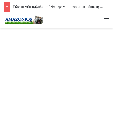
Πώς το νέο εμβόλιο mRNA της Moderna μετατρέπει τη γιαγιά σε βιολογικό όπλο
Μ