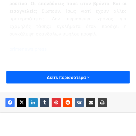
ρουτίνα. Οι επενδύσεις πάνε στον βρόντο. Και οι
εισαγγελείς;
Σιωπούν. Ίσως γιατί έχουν άλλες
προτεραιότητες. Δεν περισσεύει χρόνος για
«χαμηλής τάσης» εγκλήματα όταν προέχει η
συγκάλυψη σκανδάλων υψηλού προφίλ.
primenews.press
Δείτε περισσότερα