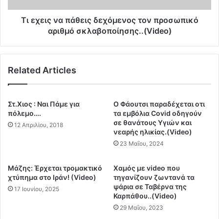
α
α
ν
π
Τι εχεις να πάθεις δεχόμενος τον προσωπικό
ο
ά
αριθμό σκλαβοποίησης..(Video)
ύ
θ
ς
ε
ν
ι
α
Related Articles
ς
ε
δ
γ
ε
κ
χ
Στ.Χιος : Ναι Πάμε για
O Φάουτσι παραδέχεται οτι
α
ό
πόλεμο….
τα εμβόλια Covid οδηγούν
τ
μ
σε θανάτους Υγιών και
12 Απριλίου, 2018
α
νεαρής ηλικίας.(Video)
ε
λ
ν
23 Μαΐου, 2024
ε
ο
ί
ς
Μάζης: Έρχεται τρομακτικό
Χαμός με video που
ψ
τ
χτύπημα στο Ιράν! (Video)
τηγανίζουν ζωντανά τα
ο
ο
ψάρια σε Ταβέρνα της
17 Ιουνίου, 2025
υ
ν
Καρπάθου..(Video)
ν
π
29 Μαΐου, 2023
τ
ρ