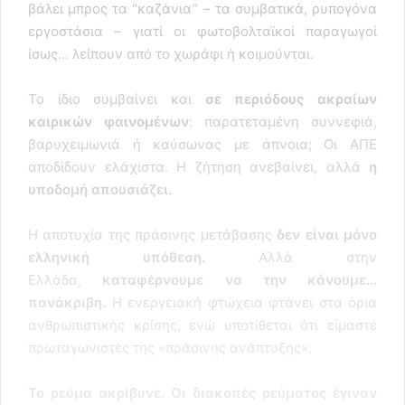
βάλει μπρος τα “καζάνια” – τα συμβατικά, ρυπογόνα
εργοστάσια – γιατί οι φωτοβολταϊκοί παραγωγοί
ίσως… λείπουν από το χωράφι ή κοιμούνται.
Το ίδιο συμβαίνει και
σε περιόδους ακραίων
καιρικών φαινομένων
: παρατεταμένη συννεφιά,
βαρυχειμωνιά ή καύσωνας με άπνοια; Οι ΑΠΕ
αποδίδουν ελάχιστα. Η ζήτηση ανεβαίνει, αλλά
η
υποδομή απουσιάζει.
Η αποτυχία της πράσινης μετάβασης
δεν είναι μόνο
ελληνική υπόθεση.
Αλλά στην
Ελλάδα,
καταφέρνουμε να την κάνουμε…
πανάκριβη.
Η ενεργειακή φτώχεια φτάνει στα όρια
ανθρωπιστικής κρίσης, ενώ υποτίθεται ότι είμαστε
πρωταγωνιστές της «πράσινης ανάπτυξης».
Το ρεύμα ακρίβυνε. Οι διακοπές ρεύματος έγιναν