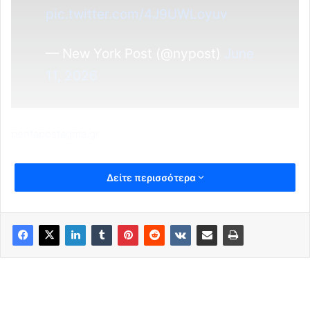
pic.twitter.com/4J9UWLoyuv
— New York Post (@nypost)
June
11, 2026
pentapostagma.gr
Δείτε περισσότερα