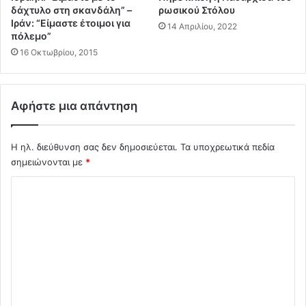
θ
σ
δάχτυλο στη σκανδάλη” –
ρωσικού Στόλου
έ
Ιράν: “Είμαστε έτοιμοι για
ε
14 Απριλίου, 2022
σ
πόλεμο”
ι
ε
ς
16 Οκτωβρίου, 2015
ι
Η
ς
Π
ό
Α
Αφήστε μια απάντηση
π
σ
ω
τ
ς
ο
Η ηλ. διεύθυνση σας δεν δημοσιεύεται.
Τα υποχρεωτικά πεδία
ά
Ι
σημειώνονται με
*
λ
ρ
λ
ά
Σ
ε
κ
χ
ς
-
Χ
I
ό
ώ
R
λ
ρ
G
ε
C
ι
ς
:
ο
τ
Ε