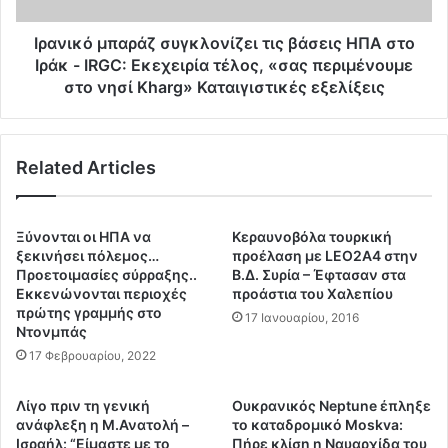
Ι
π
ρ
α
Ιρανικό μπαράζ συγκλονίζει τις βάσεις ΗΠΑ στο
α
ρ
Ιράκ - IRGC: Εκεχειρία τέλος, «σας περιμένουμε
ν
ά
στο νησί Kharg» Καταιγιστικές εξελίξεις
κ
ζ
α
σ
ι
υ
δ
Related Articles
γ
ε
κ
ν
λ
δ
ο
Ξύνονται οι ΗΠΑ να
Κεραυνοβόλα τουρκική
έ
ν
ξεκινήσει πόλεμος…
προέλαση με LEO2A4 στην
χ
ί
Προετοιμασίες σύρραξης..
Β.Δ. Συρία – Έφτασαν στα
ο
ζ
Eκκενώνονται περιοχές
προάστια του Χαλεπίου
ν
πρώτης γραμμής στο
ε
17 Ιανουαρίου, 2016
Ντονμπάς
τ
ι
α
τ
17 Φεβρουαρίου, 2022
ι
ι
ε
ς
Λίγο πριν τη γενική
Ουκρανικός Neptune έπληξε
π
β
ανάφλεξη η Μ.Ανατολή –
το καταδρομικό Moskva:
ι
ά
Ισραήλ: “Είμαστε με το
Πήρε κλίση η Ναυαρχίδα του