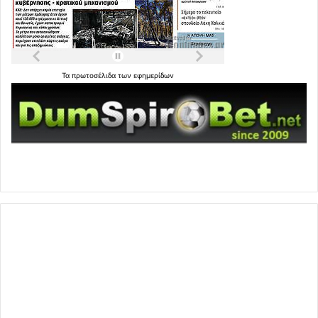
Τα
πρωτοσέλιδα
των
εφημερίδων