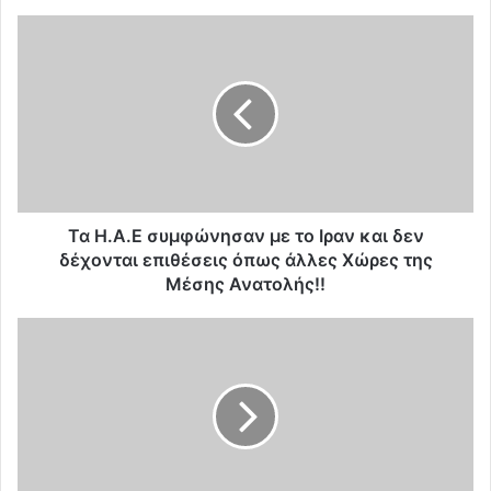
Τ
α
Η
.
Α
.
Ε
σ
υ
μ
Τα Η.Α.Ε συμφώνησαν με το Ιραν και δεν
φ
δέχονται επιθέσεις όπως άλλες Χώρες της
ώ
Μέσης Ανατολής!!
ν
η
Ι
σ
ρ
α
α
ν
ν
μ
ι
ε
κ
τ
ό
ο
μ