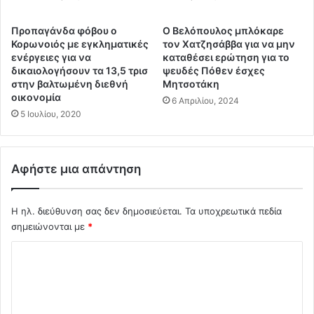
ν
σ
ε
τ
Προπαγάνδα φόβου ο
O Βελόπουλος μπλόκαρε
υ
ι
Κορωνοιός με εγκληματικές
τον Χατζησάββα για να μην
ρ
ς
ενέργειες για να
καταθέσει ερώτηση για το
ι
Ο
δικαιολογήσουν τα 13,5 τρισ
ψευδές Πόθεν έσχες
κ
θ
στην βαλτωμένη διεθνή
Μητσοτάκη
ο
οικονομία
ό
6 Απριλίου, 2024
ύ
ν
5 Ιουλίου, 2020
σ
ε
υ
ς
σ
σ
Αφήστε μια απάντηση
τ
τ
ή
η
μ
ν
Η ηλ. διεύθυνση σας δεν δημοσιεύεται.
Τα υποχρεωτικά πεδία
α
Ε
σημειώνονται με
*
τ
π
ο
ε
Σ
ς
ρ
χ
μ
χ
ε
ό
ό
τ
μ