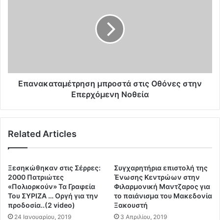
ο
α
υ
ν
σ
α
τ
κ
ι
α
κ
τ
ή
α
χ
μ
Επανακαταμέτρηση μπροστά στις Οθόνες στην
ε
έ
Επερχόμενη Νοθεία
ι
τ
ρ
ρ
α
η
Related Articles
γ
σ
ώ
η
γ
μ
η
π
Ξεσηκώθηκαν στις Σέρρες:
Συγχαρητήρια επιστολή της
σ
ρ
2000 Πατριώτες
Ένωσης Κεντρώων στην
η
ο
«Πολιορκούν» Τα Γραφεία
Φιλαρμονική Μαντζαρος για
τ
Του ΣΥΡΙΖΑ … Οργή για την
το παιάνισμα του Μακεδονία
σ
προδοσία..(2 video)
Ξακουστή
ο
τ
υ
ά
24 Ιανουαρίου, 2019
3 Απριλίου, 2019