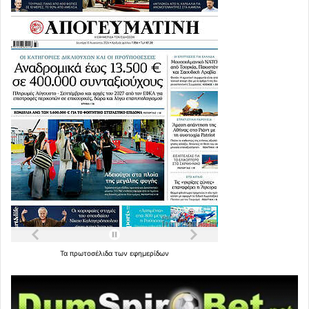
Τα
πρωτοσέλιδα
των
εφημερίδων