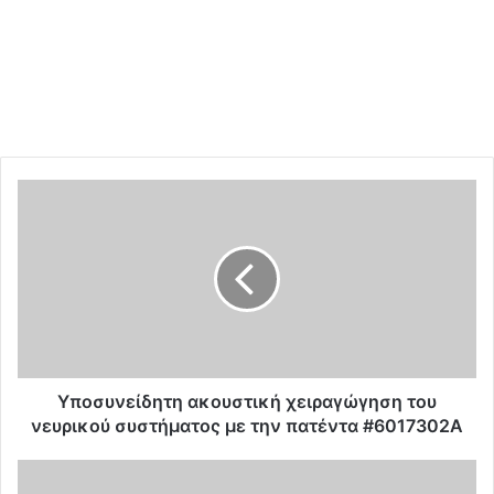
Υ
π
ο
σ
υ
ν
ε
ί
δ
η
Υποσυνείδητη ακουστική χειραγώγηση του
τ
νευρικού συστήματος με την πατέντα #6017302A
η
α
Ε
κ
π