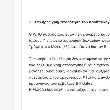
3. Η πλήρης χρηματοδότηση του προϋπολογ
Ο WHO παρουσίασε έναν ήδη μειωμένο και σ
(ύψους 4,2 δισεκατομμυρίων δολαρίων έναν
Τράμπ και ο Μιλέυ, βλέπετε. Για να δω τον Bi
Τι συνέβη: Η Συνέλευση δεν κατάφερε να καλ
ένα έλλειμμα χρηματοδότησης ύψους σχεδόν 
μεγάλες οικονομίες αρνήθηκαν να αυξήσου
ανεξαρτησία του οργανισμού. # Για ποια aνεξα
προαγωγός των εμβολίων Bill Gates#
Η Ελλάδα δεν δέχθηκε να αυξήσει την οικονο