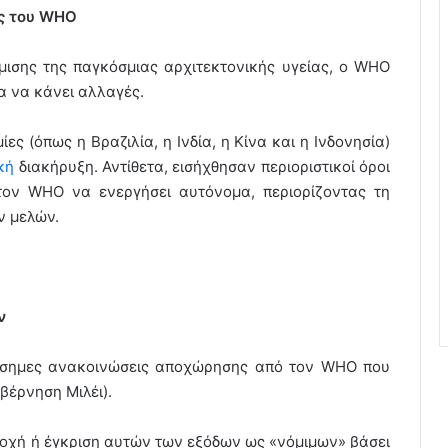
ις του WHO
ισης της παγκόσμιας αρχιτεκτονικής υγείας, ο WHO
α να κάνει αλλαγές.
ς (όπως η Βραζιλία, η Ινδία, η Κίνα και η Ινδονησία)
κή
διακήρυξη. Αντίθετα, εισήχθησαν περιοριστικοί όροι
τον WHO να ενεργήσει αυτόνομα, περιορίζοντας τη
ν μελών.
ν
πίσημες ανακοινώσεις αποχώρησης από τον WHO που
βέρνηση Μιλέι).
χή ή έγκριση αυτών των εξόδων ως «νόμιμων» βάσει