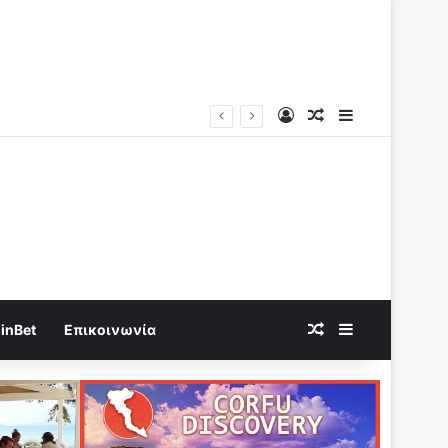
Log In
Random Article
Sidebar
Random Article
Sidebar
inBet
Επικοινωνία