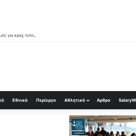
ός για κραχ τύπου 1929 και τραπεζική κατάρρευση
κά
Εθνικά
Περίεργα
Αθλητικά
Αρθρα
SalaryW