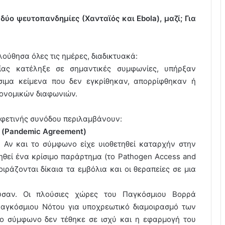
δύο ψευτοπανδημίες (Χανταϊός και Ebola), μαζί; Για
ούθησα όλες τις ημέρες, διαδικτυακά:
ας κατέληξε σε σημαντικές συμφωνίες, υπήρξαν
ίσιμα κείμενα που δεν εγκρίθηκαν, απορρίφθηκαν ή
κονομικών διαφωνιών.
ς φετινής συνόδου περιλαμβάνουν:
ς (Pandemic Agreement)
 Αν και το σύμφωνο είχε υιοθετηθεί καταρχήν στην
ηθεί ένα κρίσιμο παράρτημα (το Pathogen Access and
οιράζονται δίκαια τα εμβόλια και οι θεραπείες σε μια
ευσαν. Οι πλούσιες χώρες του Παγκόσμιου Βορρά
αγκόσμιου Νότου για υποχρεωτικό διαμοιρασμό των
το σύμφωνο δεν τέθηκε σε ισχύ και η εφαρμογή του