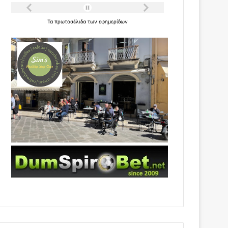
Τα
πρωτοσέλιδα
των
εφημερίδων