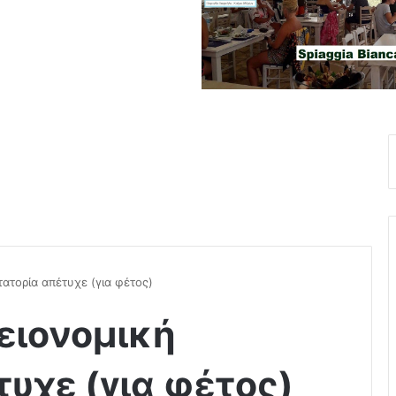
τατορία απέτυχε (για φέτος)
ειονομική
τυχε (για φέτος)