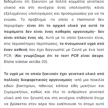
δεδομένου ότι ξεκινούν με πολλά κομμάτια γενετικού
υλικού και στη συνέχεια ένας υπολογιστής κάνει
εξελιγμένους υπολογισμούς και προσομοιώσεις για να τα
ενώσει. Το πρόβλημα -το οποίο ο Hammond δεν
περιγράφει-
είναι ότι το αρχικό υλικό για αυτά τα
πειράματα δεν είναι ένας καθαρός οργανισμός
–
δεν
είναι απλώς ένας ιός.
Αυτό με το οποίο ξεκινούν είναι,
στις περισσότερες περιπτώσεις,
το πνευμονικό υγρό από
έναν ασθενή
που έχει διαγνωστεί με Covid με ένα τεστ
PCR. (
Και γνωρίζουμε ότι το τεστ PCR είναι άκυρο
.
Βλέπε sidebar σελίδα 20).
Το υγρό με το οποίο ξεκινούν έχει γενετικό υλικό από
πολλούς διαφορετικούς οργανισμούς
-από μια ποικιλία
ειδών βακτηρίων, πιθανώς κάποια είδη μυκήτων και
ζυμομυκήτων, καθώς και όλο το ανθρώπινο γενετικό
υλικό από τον ξενιστή και στη συνέχεια οτιδήποτε έτυχε
να βρίσκεται στον αέρα που εισέπνευσε το άτομο αυτό