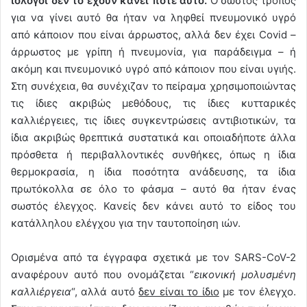
ιολόγοι δεν το έχουν κάνει ποτέ αυτό.
Ο σωστός τρόπος
για να γίνει αυτό θα ήταν να ληφθεί πνευμονικό υγρό
από κάποιον που είναι άρρωστος, αλλά δεν έχει Covid –
άρρωστος με γρίπη ή πνευμονία, για παράδειγμα – ή
ακόμη και πνευμονικό υγρό από κάποιον που είναι υγιής.
Στη συνέχεια, θα συνέχιζαν το πείραμα χρησιμοποιώντας
τις ίδιες ακριβώς μεθόδους, τις ίδιες κυτταρικές
καλλιέργειες, τις ίδιες συγκεντρώσεις αντιβιοτικών, τα
ίδια ακριβώς θρεπτικά συστατικά και οποιαδήποτε άλλα
πρόσθετα ή περιβαλλοντικές συνθήκες, όπως η ίδια
θερμοκρασία, η ίδια ποσότητα ανάδευσης, τα ίδια
πρωτόκολλα σε όλο το φάσμα – αυτό θα ήταν ένας
σωστός έλεγχος. Κανείς δεν κάνει αυτό το είδος του
κατάλληλου ελέγχου για την ταυτοποίηση ιών.
Ορισμένα από τα έγγραφα σχετικά με τον SARS-CoV-2
αναφέρουν αυτό που ονομάζεται “
εικονική μολυσμένη
καλλιέργεια
“, αλλά αυτό
δεν είναι το ίδιο
με τον έλεγχο.