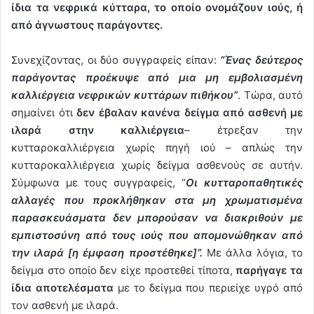
ίδια τα νεφρικά κύτταρα, το οποίο ονομάζουν ιούς, ή
από άγνωστους παράγοντες.
Συνεχίζοντας, οι δύο συγγραφείς είπαν:
“Ένας δεύτερος
παράγοντας προέκυψε από μια μη εμβολιασμένη
καλλιέργεια νεφρικών κυττάρων πιθήκου”
. Τώρα, αυτό
σημαίνει ότι
δεν έβαλαν κανένα δείγμα από ασθενή με
ιλαρά στην καλλιέργεια
– έτρεξαν την
κυτταροκαλλιέργεια χωρίς πηγή ιού – απλώς την
κυτταροκαλλιέργεια χωρίς δείγμα ασθενούς σε αυτήν.
Σύμφωνα με τους συγγραφείς, “
Οι κυτταροπαθητικές
αλλαγές που προκλήθηκαν στα μη χρωματισμένα
παρασκευάσματα δεν μπορούσαν να διακριθούν με
εμπιστοσύνη από τους ιούς που απομονώθηκαν από
την ιλαρά [η έμφαση προστέθηκε]”.
Με άλλα λόγια, το
δείγμα στο οποίο δεν είχε προστεθεί τίποτα,
παρήγαγε τα
ίδια αποτελέσματα
με το δείγμα που περιείχε υγρό από
τον ασθενή με ιλαρά.