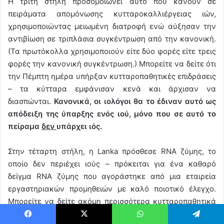
Η τρίτη στήλη προσομοιώνει αυτό που κάνουν σε
πειράματα απομόνωσης κυτταροκαλλιέργειας ιών,
χρησιμοποιώντας μειωμένη διατροφή ενώ αύξησαν την
αντιβίωση σε τριπλάσια συγκέντρωση από την κανονική.
(Τα πρωτόκολλα χρησιμοποιούν είτε δύο φορές είτε τρεις
φορές την κανονική συγκέντρωση.) Μπορείτε να δείτε ότι
την Πέμπτη ημέρα υπήρξαν κυτταροπαθητικές επιδράσεις
– τα κύτταρα εμφάνισαν κενά και άρχισαν να
διασπώνται.
Κανονικά, οι ιολόγοι θα το έδιναν αυτό ως
απόδειξη της ύπαρξης ενός ιού, μόνο που σε αυτό το
πείραμα
δεν
υπάρχει ιός.
Στην τέταρτη στήλη, η Lanka πρόσθεσε RNA ζύμης, το
οποίο δεν περιέχει ιούς – πρόκειται για ένα καθαρό
δείγμα RNA ζύμης που αγοράστηκε από μια εταιρεία
εργαστηριακών προμηθειών με καλό ποιοτικό έλεγχο.
Μπορείτε να δείτε ακόμη περισσότερα κυτταροπαθητικά
αποτελέσματα την πέμπτη ημέρα σε αυτή την