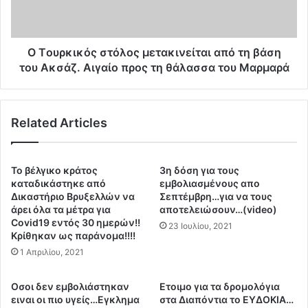
ρ
ι
ι
κ
β
ό
ή
ς
O Tουρκικός στόλος μετακινείται από τη βάση
Τ
σ
του Ακσάζ. Aιγαίο προς τη θάλασσα του Μαρμαρά
ο
τ
υ
ό
ρ
λ
Related Articles
κ
ο
ί
ς
α
μ
ς
ε
Το βέλγικο κράτος
3η δόση για τους
-
τ
καταδικάστηκε από
εμβολιασμένους απο
Ε
α
Δικαστήριο Βρυξελλών να
Σεπτέμβρη…για να τους
κ
άρει όλα τα μέτρα για
αποτελειώσουν…(video)
κ
Covid19 εντός 30 ημερών!!
τ
ι
23 Ιουλίου, 2021
Κρίθηκαν ως παράνομα!!!!
έ
ν
λ
1 Απριλίου, 2021
ε
ε
ί
σ
τ
Οσοι δεν εμβολιάστηκαν
Ετοιμο για τα δρομολόγια
η
α
ειναι οι πιο υγείς…Εγκλημα
στα Διαπόντια το ΕΥΔΟΚΙΑ…