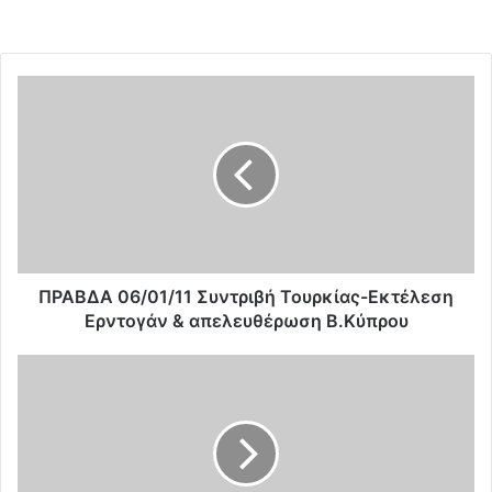
Π
Ρ
Α
Β
Δ
Α
0
6
/
0
ΠΡΑΒΔΑ 06/01/11 Συντριβή Τουρκίας-Εκτέλεση
1
Ερντογάν & απελευθέρωση Β.Κύπρου
/
1
O
1
T
Σ
ο
υ
υ
ν
ρ
τ
κ