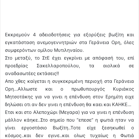
Εκκρεμούν 4 αδειοδοτήσεις για εξορύξεις βωξίτη και
εγκατάσταση ανεμογεννητριών στα Γεράνεια Ορη, όλες
συμφερόντων ομίλου Μυτιληναίου.
Στο μεταξύ, το ΣτΕ έχει εγκρίνει με απόφασή του, επί
προεδρίας Σακελλαροπούλου, τα αιολικά σε
αναδασωτέες εκτάσεις!!
Απο χθες καίγεται η συγκεκριμένη περιοχή στα Γεράνεια
Ορη…Αλλωστε και ο πρωθυπουργός Κυριάκος
Μητσοτάκης για να γινει η επένδυση στον Ερημίτη ειχε
δηλώσει οτι αν δεν γινει η επένδυση θα καει και ΚΑΗΚΕ…
Ετσι και στο Αλεποχώρι (Μεγαρα) για να γινει η επένδυση
μάλλον κάηκε..Στο σημείο που “επεσε” η φωτιά ηταν να
γίνει εργοστάσιο Βωξίτη..Τοτε είχε ξεσηκωθεί ο
κόσμος..και δεν εγινε..και ολως τυχαίως η Φωτιά