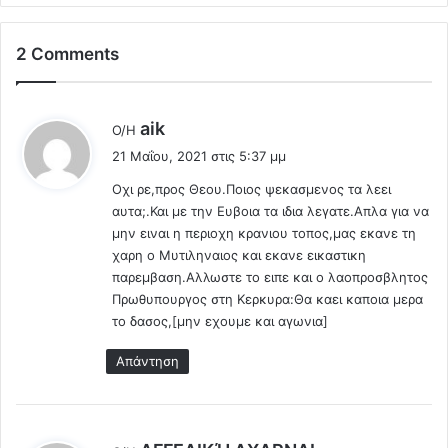
ί
a
τ
r
ι
2 Comments
d
δ
e
α
n
.
Ξ
λ
aik
Ο/Η
.
ε
έ
21 Μαΐου, 2021 στις 5:37 μμ
ν
ε
ο
Οχι ρε,προς Θεου.Ποιος ψεκασμενος τα λεει
ι
δ
αυτα;.Και με την Ευβοια τα ιδια λεγατε.Απλα για να
:
ο
μην ειναι η περιοχη κρανιου τοπος,μας εκανε τη
χ
χαρη ο Μυτιληναιος και εκανε εικαστικη
ε
παρεμβαση.Αλλωστε το ειπε και ο λαοπροσβλητος
ί
Πρωθυπουργος στη Κερκυρα:Θα καει καποια μερα
ο
το δασος,[μην εχουμε και αγωνια]
υ
σ
Απάντηση
τ
ο
ν
ε
λ