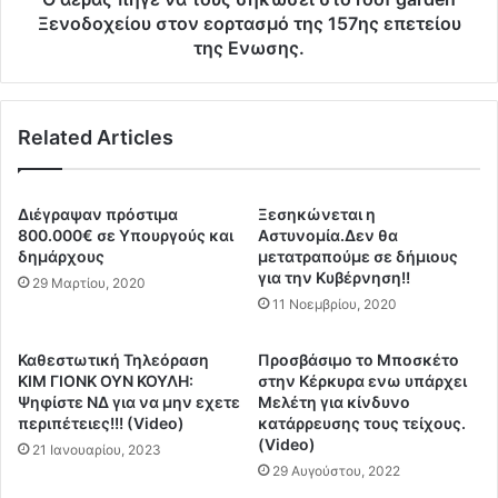
ά
ν
Ξενοδοχείου στον εορτασμό της 157ης επετείου
α
α
της Ενωσης.
π
τ
ό
ο
ε
υ
μ
Related Articles
ς
β
σ
ό
η
λ
κ
Διέγραψαν πρόστιμα
Ξεσηκώνεται η
ι
ώ
800.000€ σε Υπουργούς και
Αστυνομία.Δεν θα
ο
σ
δημάρχους
μετατραπούμε σε δήμιους
μ
ε
για την Κυβέρνηση!!
29 Μαρτίου, 2020
ε
ι
11 Νοεμβρίου, 2020
π
σ
ε
τ
Καθεστωτική Τηλεόραση
Προσβάσιμο το Μποσκέτο
ρ
ο
KIM ΓΙΟΝΚ ΟΥΝ ΚΟΥΛΗ:
στην Κέρκυρα ενω υπάρχει
ι
r
Ψηφίστε ΝΔ για να μην εχετε
Μελέτη για κίνδυνο
κ
o
περιπέτειες!!! (Video)
κατάρρευσης τους τείχους.
α
o
(Video)
21 Ιανουαρίου, 2023
ρ
f
29 Αυγούστου, 2022
δ
g