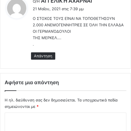
ΑΓΓΕΛΙΚΉ ΑΧΑΡΝΑΙ
ο
Ο/Η
έ
ρ
21 Μαΐου, 2021 στις 7:39 μμ
ε
τ
Ο ΣΤΟΧΟΣ ΤΟΥΣ ΕΊΝΑΙ ΝΑ ΤΟΠΟΘΕΤΉΣΟΥΝ
α
ι
2.000 ΑΝΕΜΟΓΕΝΝΗΤΡΙΕΣ ΣΕ ΌΛΗ ΤΗΝ ΕΛΛΆΔΑ
σ
:
ΟΙ ΓΕΡΜΑΝΌΔΟΥΛΟΙ
μ
ΤΗΣ ΜΕΡΚΕΛ….
ό
τ
.
η
Απάντηση
ς
1
5
7
η
Αφήστε μια απάντηση
ς
ε
π
Η ηλ. διεύθυνση σας δεν δημοσιεύεται.
Τα υποχρεωτικά πεδία
ε
σημειώνονται με
*
τ
Σ
ε
ί
χ
ο