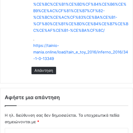
%CE%BC%CE%B1%CE%BD%CF%84%CE%B6%CE%
B9%CE%AC%CF%81%CE%B7%CF%82-
%CE%BC%CE%AC%CF%83%CE%BA%CE%B1-
%CF%80%CE%B1%CE%BD%CE%B4%CE%B7%CE%B
C%CE%AF%CE%B1-%CE%BA%CF%8C/
.
https://tainio-
mania.online/load/tain_e_toy_2016/inferno_2016/34
-1-0-13349
Απάντηση
Αφήστε μια απάντηση
Η ηλ. διεύθυνση σας δεν δημοσιεύεται.
Τα υποχρεωτικά πεδία
σημειώνονται με
*
Σ