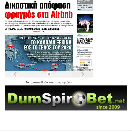
Τα
πρωτοσέλιδα
των
εφημερίδων