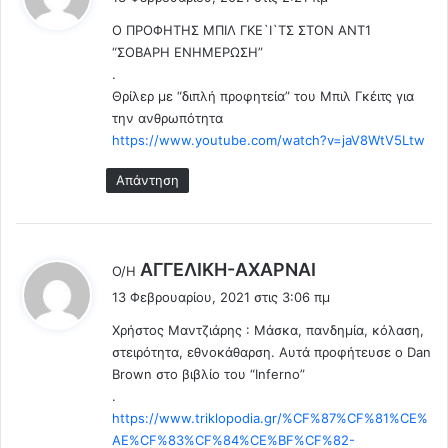
ε
α
9
Ο ΠΡΟΦΗΤΗΣ ΜΠΙΛ ΓΚΕ`Ι`ΤΣ ΣΤΟΝ ΑΝΤ1
ι
σ
“ΣΟΒΑΡΗ ΕΝΗΜΕΡΩΣΗ”
:
ε
.
Π
Θρίλερ με “διπλή προφητεία” του Μπιλ Γκέιτς για
α
την ανθρωπότητα
γ
https://www.youtube.com/watch?v=jaV8WtV5Ltw
κ
ό
Απάντηση
σ
μ
ι
ο
λ
ΑΓΓEΛΙΚΗ-ΑΧΑΡΝΑΙ
ε
Ο/Η
έ
π
13 Φεβρουαρίου, 2021 στις 3:06 πμ
ί
ε
Χρήστος Μαντζιάρης : Μάσκα, πανδημία, κόλαση,
π
ι
ε
στειρότητα, εθνοκάθαρση. Αυτά προφήτευσε ο Dan
:
δ
Brown στο βιβλίο του “Inferno”
ο
.
https://www.triklopodia.gr/%CF%87%CF%81%CE%
AE%CF%83%CF%84%CE%BF%CF%82-