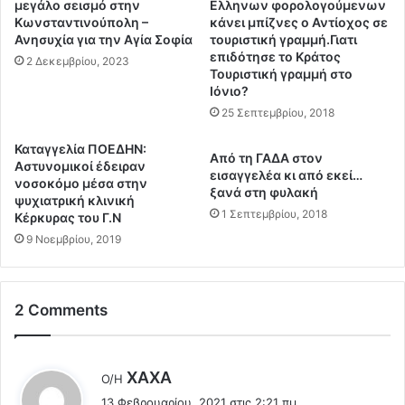
ή
μεγάλο σεισμό στην
Ελληνων φορολογούμενων
ότι σε λίγο ξεμπερδεύουμε;;; Τώρα αρχίσανε… Ούτε που
ύ
θ
Κωνσταντινούπολη –
κάνει μπίζνες ο Αντίοχος σε
φαντάζεσαι…
λ
Ανησυχία για την Αγία Σοφία
τουριστική γραμμή.Γιατι
ν
επιδότησε το Κράτος
η
η
2 Δεκεμβρίου, 2023
Τουριστική γραμμή στο
ς
σ
Ιόνιο?
τ
ι
25 Σεπτεμβρίου, 2018
ο
μ
Ν
ό
Καταγγελία ΠΟΕΔΗΝ:
/
τ
Από τη ΓΑΔΑ στον
Αστυνομικοί έδειραν
Σ
η
εισαγγελέα κι από εκεί…
νοσοκόμο μέσα στην
γ
τ
ξανά στη φυλακή
ψυχιατρική κλινική
ι
α
1 Σεπτεμβρίου, 2018
Κέρκυρας του Γ.Ν
α
τ
9 Νοεμβρίου, 2019
τ
η
η
ς
ν
C
Π
o
2 Comments
α
v
ι
i
δ
d
λ
ΧΑXA
Ο/Η
ε
-
έ
ί
1
13 Φεβρουαρίου, 2021 στις 2:21 πμ