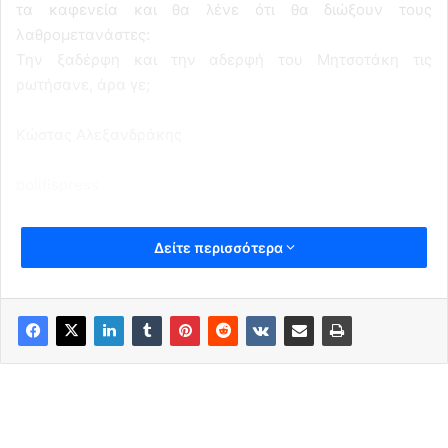
τα καφενεία και θα λένε ότι θα διώξουν τους
λαθρομετανάστες:
Την ξαδέρφη και την αδερφή του Μητσοτάκη τις
ρωτήσανε, άρα γε;
Κώστας Αλεξανδράκης
politispress
Δείτε περισσότερα