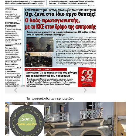
Τα
πρωτοσέλιδα
των
εφημερίδων