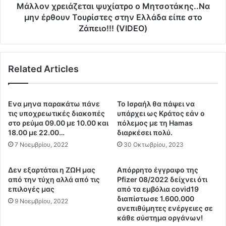
ς
ι
Μάλλον χρειάζεται ψυχίατρο ο Μητσοτάκης..Να
π
ά
μην έρθουν Τουρίστες στην Ελλάδα είπε στο
ί
ζ
Ζάπειο!!! (VIDEO)
σ
ε
ω
τ
α
α
π
Related Articles
ι
ό
ψ
τ
υ
ο
χ
Ενα μηνα παρακάτω πάνε
Το Ισραήλ θα πάψει να
υ
ί
τις υποχρεωτικές διακοπές
υπάρχει ως Κράτος εάν ο
ς
α
στο ρεύμα 09.00 με 10.00 και
πόλεμος με τη Hamas
Κ
τ
18.00 με 22.00…
διαρκέσει πολύ.
α
ρ
7 Νοεμβρίου, 2022
30 Οκτωβρίου, 2023
τ
ο
α
ο
Δεν εξαρτάται η ΖΩΗ μας
Απόρρητο έγγραφο της
σ
Μ
από την τύχη αλλά από τις
Pfizer 08/2022 δείχνει ότι
τ
η
επιλογές μας
από τα εμβόλια covid19
ρ
τ
διαπίστωσε 1.600.000
9 Νοεμβρίου, 2022
ο
σ
ανεπιθύμητες ενέργειες σε
φ
ο
κάθε σύστημα οργάνων!