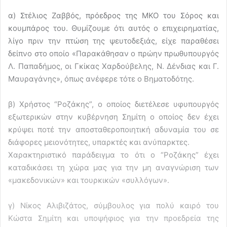
α) Στέλιος Ζαββός, πρόεδρος της ΜΚΟ του Σόρος και
κουμπάρος του. Θυμίζουμε ότι αυτός ο επιχειρηματίας,
λίγο πριν την πτώση της ψευτοδεξιάς, είχε παραθέσει
δείπνο στο οποίο «Παρακάθησαν ο πρώην πρωθυπουργός
Λ. Παπαδήμος, οι Γκίκας Χαρδούβελης, Ν. Δένδιας και Γ.
Μαυραγάνης», όπως ανέφερε τότε ο Βηματοδότης.
β) Χρήστος “Ροζάκης”, ο οποίος διετέλεσε υφυπουργός
εξωτερικών στην κυβέρνηση Σημίτη ο οποίος δεν έχει
κρύψει ποτέ την αποσταθεροποιητική αδυναμία του σε
διάφορες μειονότητες, υπαρκτές και ανύπαρκτες.
Χαρακτηριστικό παράδειγμα το ότι ο “Ροζάκης” έχει
καταδικάσει τη χώρα μας για την μη αναγνώριση των
«μακεδονικών» και τουρκικών «συλλόγων».
γ) Νίκος Αλιβιζάτος, σύμβουλος για πολύ καιρό του
Κώστα Σημίτη και υποψήφιος για την προεδρεία της