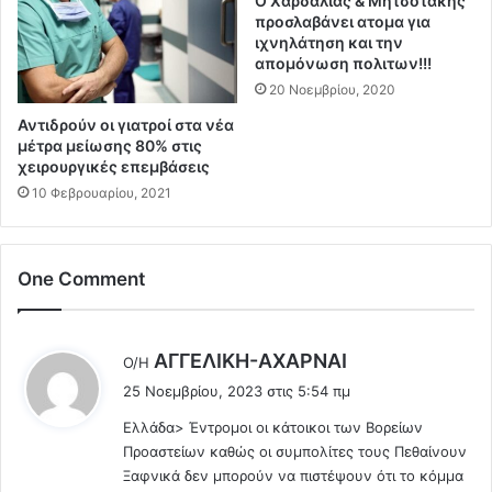
Ο Χαρδαλιάς & Μητσοτάκης
ε
προσλαβάνει ατομα για
β
λ
ιχνηλάτηση και την
ε
α
απομόνωση πολιτων!!!
ρ
ί
20 Νοεμβρίου, 2020
ν
ο
ή
υ
Αντιδρούν οι γιατροί στα νέα
σ
α
μέτρα μείωσης 80% στις
ε
π
χειρουργικές επεμβάσεις
ι
ό
10 Φεβρουαρίου, 2021
ς
τ
σ
ο
ε
υ
ό
One Comment
ς
λ
Έ
ο
λ
τ
λ
λ
ΑΓΓΕΛΙΚΗ-ΑΧΑΡΝΑΙ
Ο/Η
ο
η
έ
25 Νοεμβρίου, 2023 στις 5:54 πμ
ν
ν
ε
κ
ε
Eλλάδα> Έντρομοι οι κάτοικοι των Βορείων
ι
ό
ς
Προαστείων καθώς οι συμπολίτες τους Πεθαίνουν
:
σ
ε
Ξαφνικά δεν μπορούν να πιστέψουν ότι το κόμμα
μ
φ