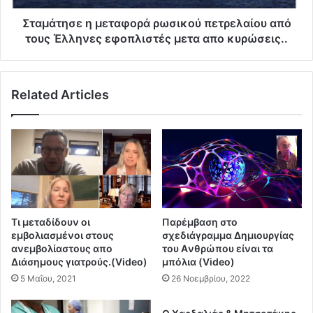
ό
ε
ρ
η
Σταμάτησε η μεταφορά ρωσικού πετρελαίου από
ο
μ
τους Έλληνες εφοπλιστές μετα απο κυρώσεις..
υ
ε
μ
τ
έ
α
δ
Related Articles
φ
ω
ο
σ
ρ
ε
ά
ε
ρ
ν
ω
τ
σ
ο
ι
λ
κ
Τι μεταδίδουν οι
Παρέμβαση στο
ή
ο
εμβολιασμένοι στους
σχεδιάγραμμα Δημιουργίας
σ
ύ
ανεμβολίαστους απο
του Aνθρώπου είναι τα
τ
π
Διάσημους γιατρούς.(Video)
μπόλια (Video)
ι
ε
5 Μαΐου, 2021
26 Νοεμβρίου, 2022
ς
τ
κ
ρ
υ