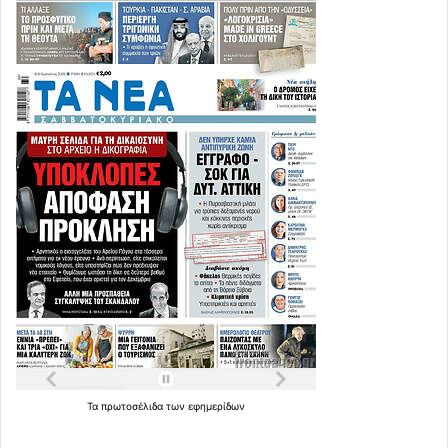
Τα
πρωτοσέλιδα
των
εφημερίδων