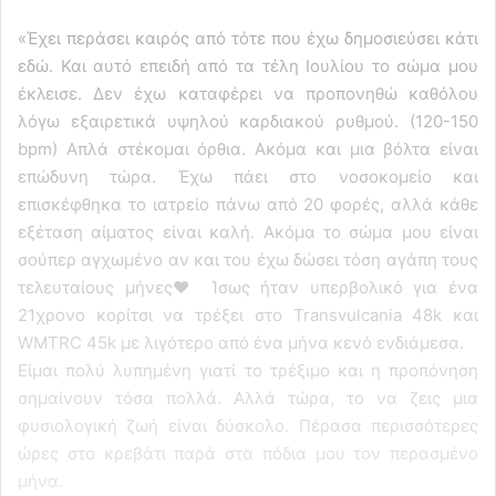
«Έχει περάσει καιρός από τότε που έχω δημοσιεύσει κάτι
εδώ. Και αυτό επειδή από τα τέλη Ιουλίου το σώμα μου
έκλεισε. Δεν έχω καταφέρει να προπονηθώ καθόλου
λόγω εξαιρετικά υψηλού καρδιακού ρυθμού. (120-150
bpm) Απλά στέκομαι όρθια. Ακόμα και μια βόλτα είναι
επώδυνη τώρα. Έχω πάει στο νοσοκομείο και
επισκέφθηκα το ιατρείο πάνω από 20 φορές, αλλά κάθε
εξέταση αίματος είναι καλή. Ακόμα το σώμα μου είναι
σούπερ αγχωμένο αν και του έχω δώσει τόση αγάπη τους
τελευταίους μήνες❤️ Ίσως ήταν υπερβολικό για ένα
21χρονο κορίτσι να τρέξει στο Transvulcania 48k και
WMTRC 45k με λιγότερο από ένα μήνα κενό ενδιάμεσα.
Είμαι πολύ λυπημένη γιατί το τρέξιμο και η προπόνηση
σημαίνουν τόσα πολλά. Αλλά τώρα, το να ζεις μια
φυσιολογική ζωή είναι δύσκολο. Πέρασα περισσότερες
ώρες στο κρεβάτι παρά στα πόδια μου τον περασμένο
μήνα.