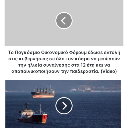
ο
Π
α
γ
κ
ό
σ
μ
ι
Το Παγκόσμιο Οικονομικό Φόρουμ έδωσε εντολή
ο
στις κυβερνήσεις σε όλο τον κόσμο να μειώσουν
Ο
την ηλικία συναίνεσης στα 12 έτη και να
ι
αποποινικοποιήσουν την παιδεραστία. (Video)
κ
ο
Σ
ν
τ
ο
α
μ
μ
ι
ά
κ
τ
ό
η
Φ
σ