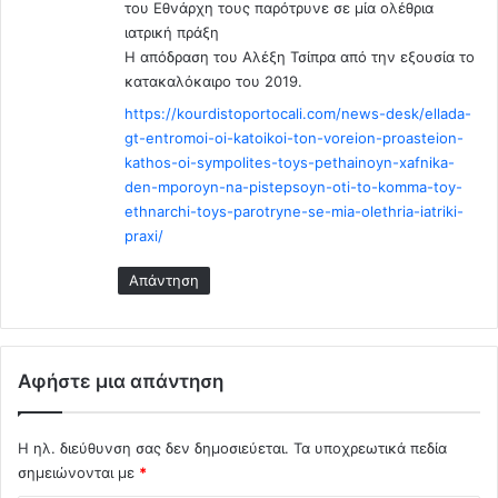
του Εθνάρχη τους παρότρυνε σε μία ολέθρια
ο
ο
ιατρική πράξη
ν
π
Η απόδραση του Αλέξη Τσίπρα από την εξουσία το
α
λ
κατακαλόκαιρο του 2019.
μ
ι
ε
σ
https://kourdistoportocali.com/news-desk/ellada-
ι
τ
gt-entromoi-oi-katoikoi-ton-voreion-proasteion-
ώ
έ
kathos-oi-sympolites-toys-pethainoyn-xafnika-
σ
ς
den-mporoyn-na-pistepsoyn-oti-to-komma-toy-
ο
μ
ethnarchi-toys-parotryne-se-mia-olethria-iatriki-
υ
ε
praxi/
ν
τ
τ
α
Απάντηση
η
α
ν
π
η
ο
λ
κ
Αφήστε μια απάντηση
ι
υ
κ
ρ
ί
ώ
Η ηλ. διεύθυνση σας δεν δημοσιεύεται.
Τα υποχρεωτικά πεδία
α
σ
σημειώνονται με
*
σ
ε