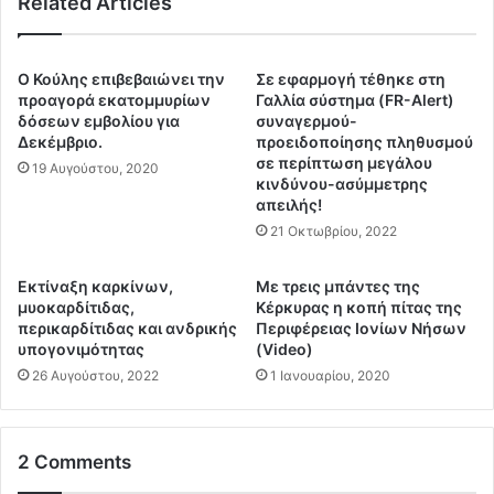
Related Articles
λ
τ
λ
ι
ά
ς
δ
Ο Κούλης επιβεβαιώνει την
Σε εφαρμογή τέθηκε στη
ν
α
προαγορά εκατομμυρίων
Γαλλία σύστημα (FR-Alert)
έ
.
δόσεων εμβολίου για
συναγερμού-
ε
.
Δεκέμβριο.
προειδοποίησης πληθυσμού
ς
σε περίπτωση μεγάλου
.
19 Αυγούστου, 2020
κινδύνου-ασύμμετρης
τ
Σ
απειλής!
α
τ
υ
21 Οκτωβρίου, 2022
ο
τ
ν
ό
Κ
Εκτίναξη καρκίνων,
Με τρεις μπάντες της
τ
α
μυοκαρδίτιδας,
Κέρκυρας η κοπή πίτας της
η
ν
περικαρδίτιδας και ανδρικής
Περιφέρειας Ιονίων Νήσων
τ
υπογονιμότητας
(Video)
α
ε
δ
26 Αυγούστου, 2022
1 Ιανουαρίου, 2020
ς
ά
ξ
δ
ε
ι
2 Comments
σ
δ
η
ά