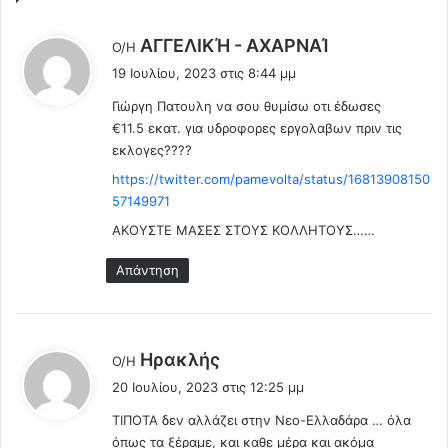
κ
σ
ω
κ
λ
ΑΓΓΕΛΙΚΉ - ΑΧΑΡΝΑΊ
Ο/Η
θ
ο
έ
19 Ιουλίου, 2023 στις 8:44 μμ
ε
υ
ε
ί
ν
Γιώργη Πατουλη να σου θυμίσω οτι έδωσες
ι
τ
π
€11.5 εκατ. για υδροφορες εργολαβων πριν τις
:
ε
λ
εκλογες????
.
έ
https://twitter.com/pamevolta/status/16813908150
.
ο
57149971
Ε
ν
ι
κ
ΑΚΟΥΣΤΕ ΜΑΣΕΣ ΣΤΟΥΣ ΚΟΛΛΗΤΟΥΣ……
ν
α
α
ι
Απάντηση
ι
π
ε
ο
υ
ρ
λ
ν
λ
Ηρακλής
Ο/Η
ο
ό
έ
20 Ιουλίου, 2023 στις 12:25 μμ
γ
-
ε
η
σ
ΤΙΠΟΤΑ δεν αλλάζει στην Νεο-Ελλαδάρα … όλα
ι
μ
ε
όπως τα ξέραμε, και καθε μέρα και ακόμα
: