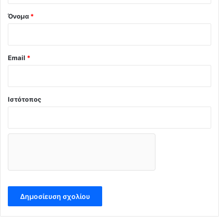
!
(
Όνομα
*
V
i
d
e
Email
*
o
)
Ιστότοπος