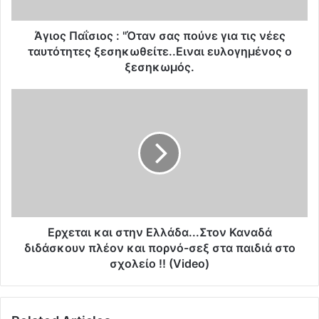
ΐ
σ
ι
Άγιος Παΐσιος : "Όταν σας πούνε για τις νέες
ο
ταυτότητες ξεσηκωθείτε..Ειναι ευλογημένος ο
ς
ξεσηκωμός.
:
"
Ε
Ό
ρ
τ
χ
α
ε
ν
τ
σ
α
α
ι
ς
κ
π
α
ο
ι
Ερχεται και στην Ελλάδα...Στον Καναδά
ύ
σ
διδάσκουν πλέον και πορνό-σεξ στα παιδιά στο
ν
τ
σχολείο !! (Video)
ε
η
γ
ν
ι
Ε
α