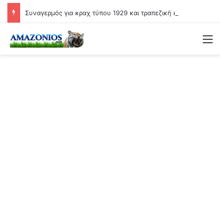
Συναγερμός για κραχ τύπου 1929 και τραπεζική κατάρρευση
Μ