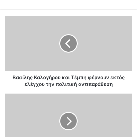
Β
α
σ
ί
λ
η
ς
Κ
α
λ
Βασίλης Καλογήρου και Τέμπη φέρνουν εκτός
ο
ελέγχου την πολιτική αντιπαράθεση
γ
ή
Η
ρ
Ε
ο
υ
υ
ρ
κ
ώ
α
π
ι
η