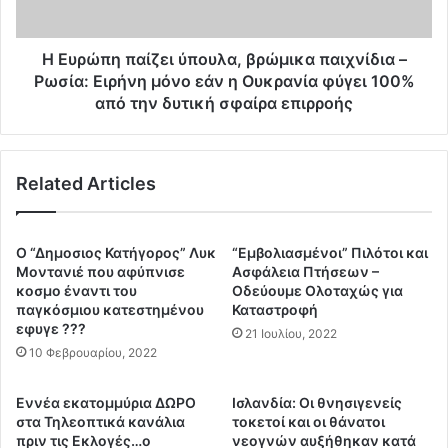
Τ
π
έ
α
μ
ί
Η Ευρώπη παίζει ύπουλα, βρώμικα παιχνίδια –
π
ζ
Ρωσία: Ειρήνη μόνο εάν η Ουκρανία φύγει 100%
η
ε
από την δυτική σφαίρα επιρροής
φ
ι
έ
ύ
ρ
π
ν
Related Articles
ο
ο
υ
υ
λ
ν
α
Ο “Δημοσιος Κατήγορος” Λυκ
“Εμβολιασμένοι” Πιλότοι και
ε
,
Μοντανιέ που αφύπνισε
Ασφάλεια Πτήσεων –
κ
β
κοσμο έναντι του
Οδεύουμε Ολοταχώς για
τ
ρ
παγκόσμιου κατεστημένου
Καταστροφή
ό
εφυγε ???
ώ
21 Ιουλίου, 2022
ς
μ
10 Φεβρουαρίου, 2022
ε
ι
λ
κ
Εννέα εκατομμύρια ΔΩΡΟ
Ισλανδία: Οι θνησιγενείς
έ
α
στα Τηλεοπτικά κανάλια
τοκετοί και οι θάνατοι
γ
π
πριν τις Εκλογές…ο
νεογνών αυξήθηκαν κατά