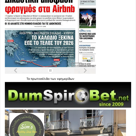
Τα
πρωτοσέλιδα
των
εφημερίδων