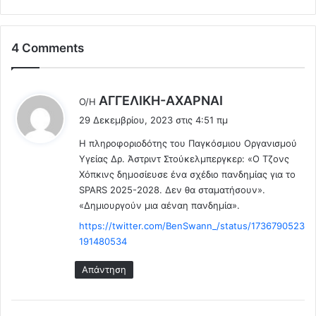
ο
χ
υ
ρ
ν
ω
.
4 Comments
μ
.
α
Δ
τ
η
λ
ΑΓΓΕΛΙΚΗ-ΑΧΑΡΝΑΙ
Ο/Η
ι
μ
έ
σ
ι
29 Δεκεμβρίου, 2023 στις 4:51 πμ
ε
τ
ο
Η πληροφοριοδότης του Παγκόσμιου Οργανισμού
ι
ά
υ
Υγείας Δρ. Άστριντ Στούκελμπεργκερ: «Ο Τζονς
τ
:
ρ
Χόπκινς δημοσίευσε ένα σχέδιο πανδημίας για το
ι
γ
SPARS 2025-2028. Δεν θα σταματήσουν».
μ
ο
«Δημιουργούν μια αέναη πανδημία».
ο
ύ
λ
ν
https://twitter.com/BenSwann_/status/1736790523
ό
μ
191480534
γ
ι
ι
α
Απάντηση
α
α
ρ
έ
ε
ν