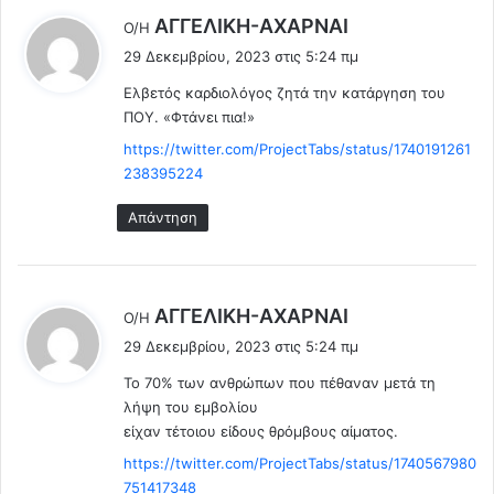
ύ
α
λ
AΓΓΕΛΙΚΗ-ΑΧΑΡΝΑΙ
Ο/Η
μ
η
έ
29 Δεκεμβρίου, 2023 στις 5:24 πμ
α
Π
ε
τ
α
Ελβετός καρδιολόγος ζητά την κατάργηση του
ι
ο
ν
ΠΟΥ. «Φτάνει πια!»
:
ς
δ
https://twitter.com/ProjectTabs/status/1740191261
.
η
238395224
(
μ
V
ί
Απάντηση
i
α
d
.
e
.
o
(
λ
AΓΓΕΛΙΚΗ-ΑΧΑΡΝΑΙ
)
Ο/Η
V
έ
i
29 Δεκεμβρίου, 2023 στις 5:24 πμ
ε
d
Το 70% των ανθρώπων που πέθαναν μετά τη
ι
e
λήψη του εμβολίου
o
:
είχαν τέτοιου είδους θρόμβους αίματος.
)
https://twitter.com/ProjectTabs/status/1740567980
751417348