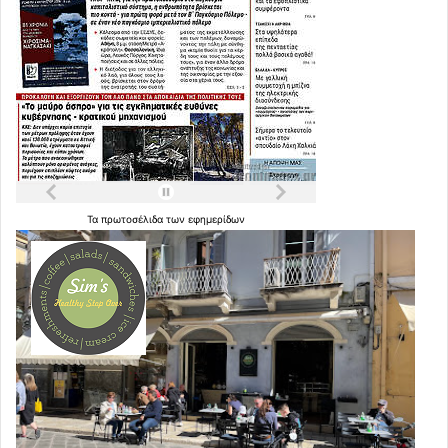
Τα
πρωτοσέλιδα
των
εφημερίδων