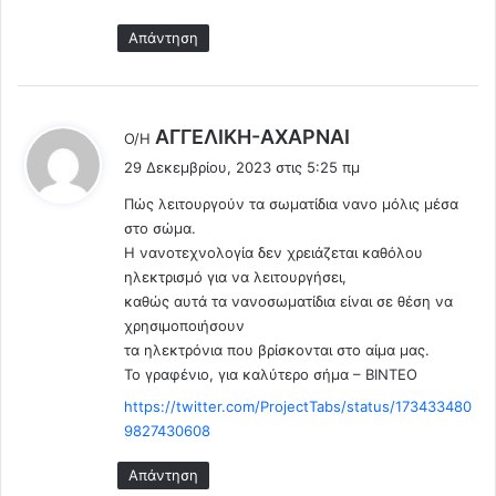
Απάντηση
λ
AΓΓΕΛΙΚΗ-ΑΧΑΡΝΑΙ
Ο/Η
έ
29 Δεκεμβρίου, 2023 στις 5:25 πμ
ε
Πώς λειτουργούν τα σωματίδια νανο μόλις μέσα
ι
στο σώμα.
:
Η νανοτεχνολογία δεν χρειάζεται καθόλου
ηλεκτρισμό για να λειτουργήσει,
καθώς αυτά τα νανοσωματίδια είναι σε θέση να
χρησιμοποιήσουν
τα ηλεκτρόνια που βρίσκονται στο αίμα μας.
Το γραφένιο, για καλύτερο σήμα – ΒΙΝΤΕΟ
https://twitter.com/ProjectTabs/status/173433480
9827430608
Απάντηση