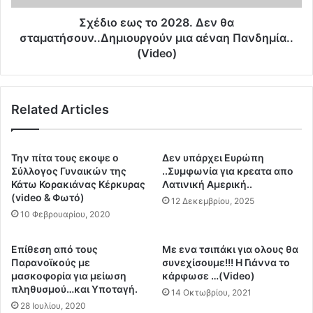
ί
ς
ς
τ
Σχέδιο εως το 2028. Δεν θα
ν
ο
σταματήσουν..Δημιουργούν μια αέναη Πανδημία..
α
2
(Video)
τ
0
ο
2
κ
8
α
Related Articles
.
τ
Δ
α
ε
λ
ν
Την πίτα τους εκοψε ο
Δεν υπάρχει Ευρώπη
α
θ
Σύλλογος Γυναικών της
..Συμφωνία για κρεατα απο
β
α
Κάτω Κορακιάνας Κέρκυρας
Λατινική Αμερική..
α
σ
(video & Φωτό)
12 Δεκεμβρίου, 2025
ί
τ
10 Φεβρουαρίου, 2020
ν
α
ε
μ
Επίθεση από τους
Με ενα τσιπάκι για ολους θα
ι
α
Παρανοϊκούς με
συνεχίσουμε!!! Η Γιάννα το
μ
τ
μασκοφορία για μείωση
κάρφωσε …(Video)
ε
ή
πληθυσμού…και Υποταγή.
14 Οκτωβρίου, 2021
τ
σ
28 Ιουλίου, 2020
α