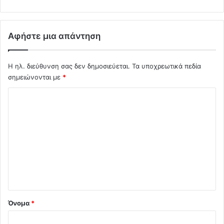
Αφήστε μια απάντηση
Η ηλ. διεύθυνση σας δεν δημοσιεύεται.
Τα υποχρεωτικά πεδία
σημειώνονται με
*
Σ
χ
ό
λ
ι
ο
*
Όνομα
*