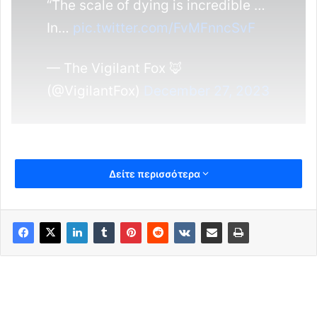
“The scale of dying is incredible …
In…
pic.twitter.com/FvMFnncSvF
— The Vigilant Fox 🦊
(@VigilantFox)
December 27, 2023
Δείτε περισσότερα