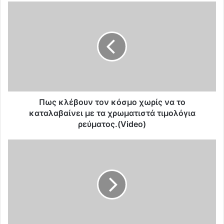
Π
ω
ς
κ
λ
έ
β
ο
υ
ν
Πως κλέβουν τον κόσμο χωρίς να το
τ
καταλαβαίνει με τα χρωματιστά τιμολόγια
ο
ρεύματος.(Video)
ν
κ
Σ
ό
χ
σ
έ
μ
δ
ο
ι
χ
ο
ω
ε
ρ
ω