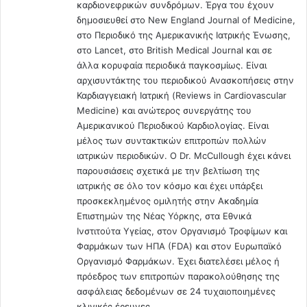
καρδιονεφρικών συνδρόμων. Έργα του έχουν
α
δημοσιευθεί στο New England Journal of Medicine,
σ
στο Περιοδικό της Αμερικανικής Ιατρικής Ένωσης,
α
στο Lancet, στο British Medical Journal και σε
ς
άλλα κορυφαία περιοδικά παγκοσμίως. Είναι
χ
αρχισυντάκτης του περιοδικού Ανασκοπήσεις στην
ω
ρ
Καρδιαγγειακή Ιατρική (Reviews in Cardiovascular
ά
Medicine) και ανώτερος συνεργάτης του
ε
Αμερικανικού Περιοδικού Καρδιολογίας. Είναι
ι
μέλος των συντακτικών επιτροπών πολλών
.
ιατρικών περιοδικών. Ο Dr. McCullough έχει κάνει
.
παρουσιάσεις σχετικά με την βελτίωση της
.
ιατρικής σε όλο τον κόσμο και έχει υπάρξει
(
προσκεκλημένος ομιλητής στην Ακαδημία
V
Επιστημών της Νέας Υόρκης, στα Εθνικά
i
Ινστιτούτα Υγείας, στον Οργανισμό Τροφίμων και
d
Φαρμάκων των ΗΠΑ (FDA) και στον Ευρωπαϊκό
e
Οργανισμό Φαρμάκων. Έχει διατελέσει μέλος ή
o
πρόεδρος των επιτροπών παρακολούθησης της
)
ασφάλειας δεδομένων σε 24 τυχαιοποιημένες
κλινικές έρευνες.