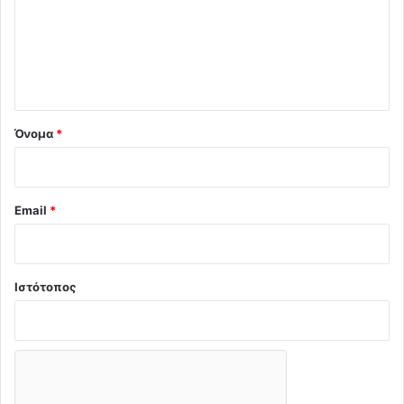
λ
ι
ο
*
Όνομα
*
Email
*
Ιστότοπος