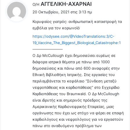
λ
AΓΓΕΛΙΚΗ-ΑΧΑΡΝΑΙ
Ο/Η
ώ
έ
σ
20 Οκτωβρίου, 2021 στις 3:13 πμ
ε
ο
Κορυφαίος γιατρός: ανθρωπιστική καταστροφή τα
ι
υ
εμβόλια για τον κορωνοϊό
:
ν
ο
https://odysee.com/@VideoTranslations:3/C-
υ
19_Vaccine_The_Biggest_Biological_Catastrophe:1
τ
————————
ε
Ο Δρ McCullough έχει δημοσιεύσει ευρέως σε
η
διάφορα ιατρικά θέματα με πάνω από 1000
Σ
δημοσιεύσεις και πάνω από 600 αναφορές στην
π
Εθνική Βιβλιοθήκη Ιατρικής. Στις εργασίες του
ι
περιλαμβάνεται το κεφάλαιο “Σύνδεση μεταξύ
ν
νεφροπάθειας και καρδιοπάθειας” στο Εγχειρίδιο
α
Καρδιοπάθειας του Braunwald. Ο Δρ McCullough
λ
είναι ιδρυτής και σημερινός πρόεδρος της
ό
Αμερικανικής Καρδιονεφρικής Εταιρείας, μιας
γ
οργάνωσης που έχει ως στόχο να φέρει σε επαφή
κ
καρδιολόγους και νεφρολόγους για να εργαστούν
α
πάνω στο αναδυόμενο πρόβλημα των
θ