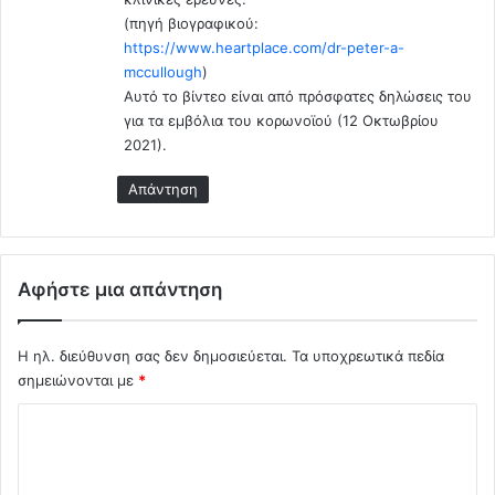
(πηγή βιογραφικού:
https://www.heartplace.com/dr-peter-a-
mccullough
)
Αυτό το βίντεο είναι από πρόσφατες δηλώσεις του
για τα εμβόλια του κορωνοϊού (12 Οκτωβρίου
2021).
Απάντηση
Αφήστε μια απάντηση
Η ηλ. διεύθυνση σας δεν δημοσιεύεται.
Τα υποχρεωτικά πεδία
σημειώνονται με
*
Σ
χ
ό