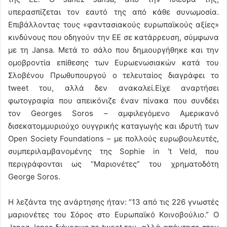
υπερασπίζεται τον εαυτό της από κάθε συνωμοσία.
Επιβάλλοντας τους «φαντασιακούς ευρωπαϊκούς αξίες»
κινδύνους που οδηγούν την ΕΕ σε κατάρρευση, σύμφωνα
με τη Jansa. Μετά το σάλο που δημιουργήθηκε και την
ομοβροντία επίθεσης των Ευρωενωσιακών κατά του
Σλοβένου Πρωθυπουργού ο τελευταίος διαγράφει το
tweet του, αλλά δεν ανακαλεί.Είχε αναρτήσει
φωτογραφία που απεικόνιζε έναν πίνακα που συνδέει
τον Georges Soros – αμφιλεγόμενο Αμερικανό
δισεκατομμυριούχο ουγγρικής καταγωγής και ιδρυτή των
Open Society Foundations – με πολλούς ευρωβουλευτές,
συμπεριλαμβανομένης της Sophie in ‘t Veld, που
περιγράφονται ως “Μαριονέτες” του χρηματοδότη
George Soros.
H λεζάντα της ανάρτησης ήταν: ”13 από τις 226 γνωστές
μαριονέτες του Σόρος στο Ευρωπαϊκό Κοινοβούλιο.” Ο