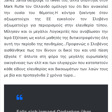
Janez Jansa διέγραψε το tweet του, αλλά απάντησε στον
Mark Rutte τον Ολλανδό ομόλογό του ότι δεν ανακαλεί
την ουσία του θέματος.Η κόντρα ξεκίνησε όταν
αξιωματούχοι της ΕΕ εγκαλούν τον Σλοβένο
αξιωματούχο για περιορισμούς στην ελευθερία τύπου.
Μίλησαν και οι μεγάλοι Λογοκριτές που αναβίωσαν την
Ιερά Εξέταση ως καλοί μαθητές της δυτικοτραφέντες όλη
αυτή την περίοδο της πανδημίας…Προφανώς ο Σλοβένος
αισθάνθηκε πως τον δίνουν οι δικοί του και υπό πίεση
έβγαλε τ’ άπλυτα στη φόρα της μεγάλής ευρωπαϊκής
οικογένειας των ελίτ και των ολιγαρχών που καταπατούν
κάθε είδους ελευθερίας και δικαιωμάτων των λαών τους
με βία και προπαγάνδα 2 χρόνια τώρα…
Falls sich jemand Gedanken über