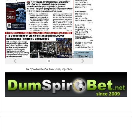
Τα
πρωτοσέλιδα
των
εφημερίδων