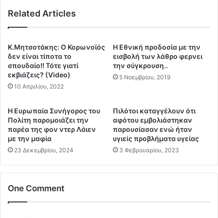
"
Ο
ε
Related Articles
υ
λ
τ
ε
ε
υ
τ
Κ.Μητσοτάκης: Ο Κορωνοϊός
Η Εθνική προδοσία με την
θ
α
δεν είναι τίποτα το
εισβολή των λάθρο φερνει
ε
ε
σπουδαίο!! Τότε γιατί
την σύγκρουση..
ρ
λ
εκβιάζεις? (Video)
5 Νοεμβρίου, 2019
ί
ι
10 Απριλίου, 2022
α
κ
"
ό
Η Ευρωπαία Συνήγορος του
Πιλότοι καταγγέλουν ότι
τ
π
Πολίτη παρομοιάζει την
αφότου εμβολιάστηκαν
ο
τ
παρέα της φον ντερ Λάιεν
παρουσίασαν ενώ ήταν
υ
ε
με την μαφία
υγιείς προβλήματα υγείας
Κ
ρ
23 Δεκεμβρίου, 2024
3 Φεβρουαρίου, 2023
ο
α
ύ
θ
λ
α
η
σ
One Comment
!
α
!
ς
!
σ