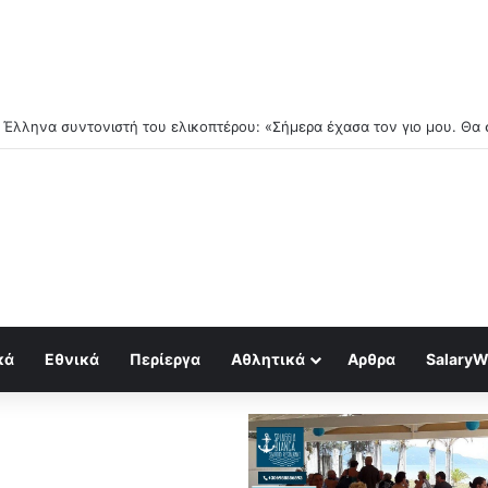
τέμβριο ξεκινούν τα δύσκολα..
κά
Εθνικά
Περίεργα
Αθλητικά
Αρθρα
SalaryW