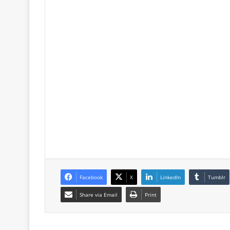
Facebook
X
LinkedIn
Tumblr
Share via Email
Print