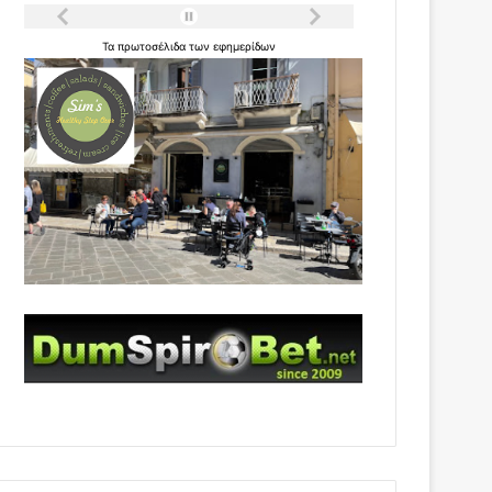
Τα
πρωτοσέλιδα
των
εφημερίδων