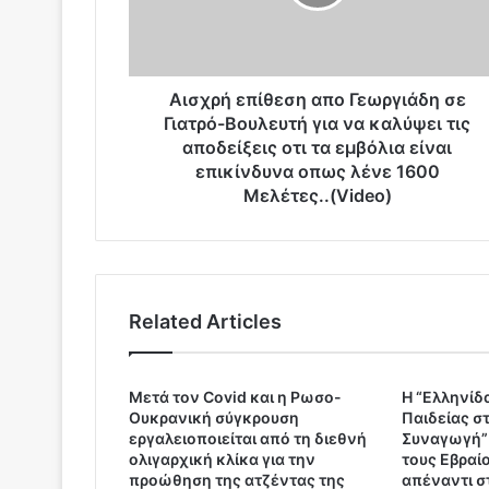
ή
ε
π
ί
θ
Αισχρή επίθεση απο Γεωργιάδη σε
ε
Γιατρό-Βουλευτή για να καλύψει τις
σ
αποδείξεις οτι τα εμβόλια είναι
η
επικίνδυνα οπως λένε 1600
α
Μελέτες..(Video)
π
ο
Γ
ε
ω
Related Articles
ρ
γ
ι
ά
Μετά τον Covid και η Ρωσο-
H “Ελληνίδ
Ουκρανική σύγκρουση
Παιδείας σ
δ
εργαλειοποιείται από τη διεθνή
Συναγωγή” 
η
ολιγαρχική κλίκα για την
τους Εβραίο
σ
προώθηση της ατζέντας της
απέναντι σ
ε