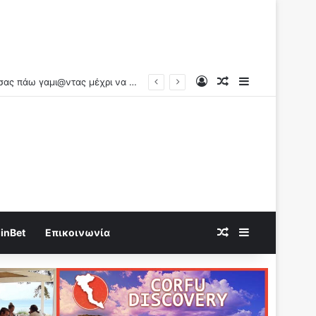
Log In
Random Article
Sidebar
Random Article
Sidebar
inBet
Επικοινωνία