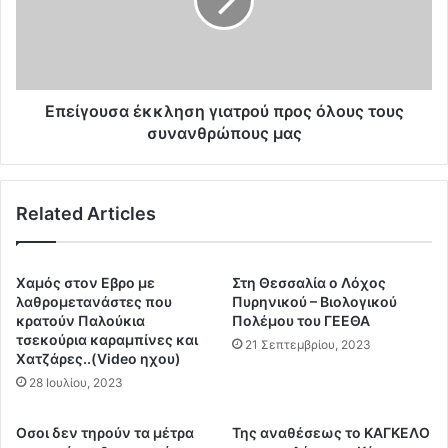
ν
γ
1
ο
0
υ
0
σ
0
α
α
έ
Επείγουσα έκκληση γιατρού προς όλους τους
τ
κ
συνανθρώπους μας
ο
κ
μ
λ
α
η
π
Related Articles
σ
ο
η
υ
γ
δ
ι
Χαμός στον Εβρο με
Στη Θεσσαλία ο Λόχος
ε
α
λαθρομετανάστες που
Πυρηνικού – Βιολογικού
ν
τ
κρατούν Παλούκια
Πολέμου του ΓΕΕΘΑ
π
τσεκούρια καραμπίνες και
ρ
21 Σεπτεμβρίου, 2023
ρ
Χατζάρες..(Video ηχου)
ο
ό
ύ
28 Ιουλίου, 2023
λ
π
α
ρ
Οσοι δεν τηρούν τα μέτρα
Της αναθέσεως το ΚΑΓΚΕΛΟ
β
ο