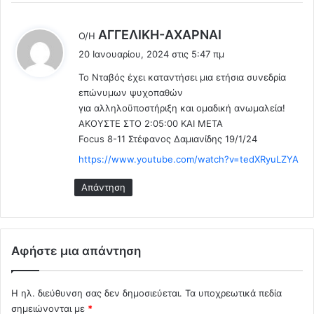
ο
ς
ι
μ
λ
AΓΓΕΛΙΚΗ-ΑΧΑΡΝΑΙ
η
Ο/Η
α
έ
μ
ς
20 Ιανουαρίου, 2024 στις 5:47 πμ
ε
έ
Το Νταβός έχει καταντήσει μια ετήσια συνεδρία
ν
ι
επώνυμων ψυχοπαθών
ο
:
για αλληλοϋποστήριξη και ομαδική ανωμαλεία!
ε
μ
ΑΚΟΥΣΤΕ ΣΤΟ 2:05:00 KAI META
β
Focus 8-11 Στέφανος Δαμιανίδης 19/1/24
ό
https://www.youtube.com/watch?v=tedXRyuLZYA
λ
ι
Απάντηση
ο
!
!
!
Αφήστε μια απάντηση
!
(
V
Η ηλ. διεύθυνση σας δεν δημοσιεύεται.
Τα υποχρεωτικά πεδία
i
σημειώνονται με
*