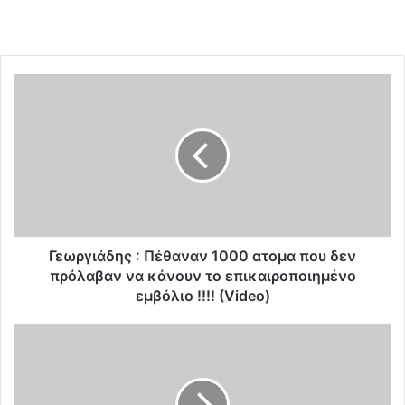
Γ
ε
ω
ρ
γ
ι
ά
δ
η
ς
Γεωργιάδης : Πέθαναν 1000 ατομα που δεν
:
πρόλαβαν να κάνουν το επικαιροποιημένο
Π
εμβόλιο !!!! (Video)
έ
θ
Ε
α
π
ν
ε
α
ί