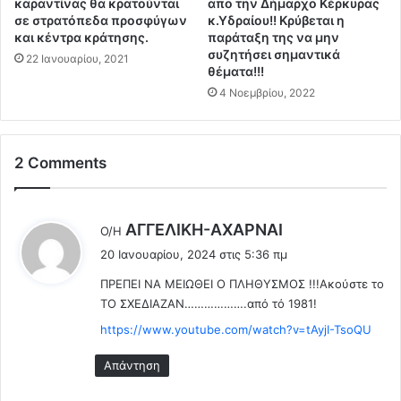
καραντίνας θα κρατούνται
απο την Δήμαρχο Κέρκυρας
α
ς
σε στρατόπεδα προσφύγων
κ.Υδραίου!! Κρύβεται η
ν
ό
και κέντρα κράτησης.
παράταξη της να μην
ν
λ
συζητήσει σημαντικά
22 Ιανουαρίου, 2021
α
θέματα!!!
ο
κ
υ
4 Νοεμβρίου, 2022
ά
ς
ν
τ
ο
ο
2 Comments
υ
υ
ν
ς
τ
σ
ο
υ
λ
AΓΓΕΛΙΚΗ-ΑΧΑΡΝΑΙ
Ο/Η
ε
ν
έ
20 Ιανουαρίου, 2024 στις 5:36 πμ
π
α
ε
ι
ν
ΠΡΕΠΕΙ ΝΑ ΜΕΙΩΘΕΙ Ο ΠΛΗΘΥΣΜΟΣ !!!Ακούστε το
ι
κ
θ
ΤΟ ΣΧΕΔΙΑΖΑΝ……………….από τό 1981!
:
α
ρ
https://www.youtube.com/watch?v=tAyjI-TsoQU
ι
ώ
ρ
π
Απάντηση
ο
ο
π
υ