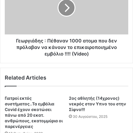
μ
ρ
ά
γ
τ
ι
ι
ά
σ
δ
ε
η
σ
ς
Γεωργιάδης : Πέθαναν 1000 ατομα που δεν
τ
:
πρόλαβαν να κάνουν το επικαιροποιημένο
η
Π
εμβόλιο !!!! (Video)
ν
έ
Ε
θ
Ρ
α
Τ
Related Articles
ν
.
α
.
ν
Τ
1
Γιατροί εκτός
2ος αθλητής (14χρονος)
α
0
συστήματος..Τα εμβόλια
νεκρός στον Υπνο του στην
π
0
Covid έχουν σκοτώσει
Σίφνο!!!
α
0
πάνω από 20 εκατ.
30 Αυγούστου, 2025
ι
ανθρώπους, εκατομμύρια οι
α
παρενέργειες
δ
τ
ι