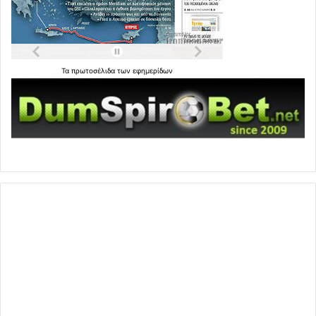
Τα
πρωτοσέλιδα
των
εφημερίδων