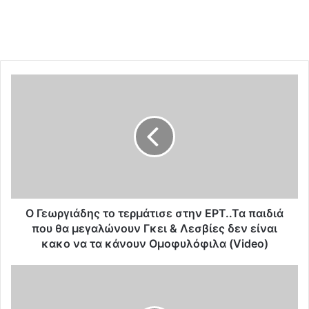
Ο
Γ
ε
ω
ρ
γ
ι
ά
δ
η
Ο Γεωργιάδης το τερμάτισε στην ΕΡΤ..Τα παιδιά
ς
που θα μεγαλώνουν Γκει & Λεσβίες δεν είναι
τ
κακο να τα κάνουν Ομοφυλόφιλα (Video)
ο
τ
Γ
ε
ε
ρ
ω