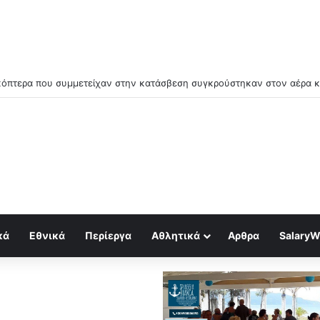
μός για κραχ τύπου 1929 και τραπεζική κατάρρευση
κά
Εθνικά
Περίεργα
Αθλητικά
Αρθρα
SalaryW