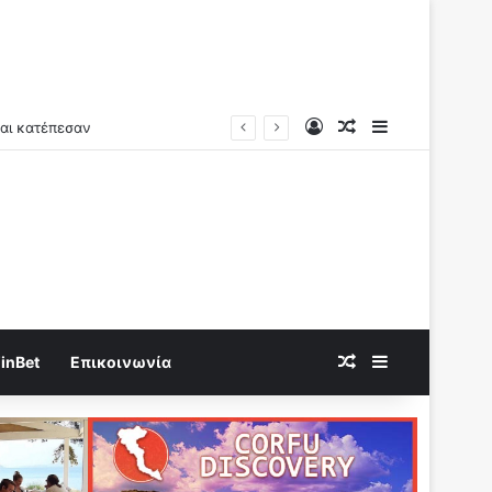
Log In
Random Article
Sidebar
Random Article
Sidebar
inBet
Επικοινωνία