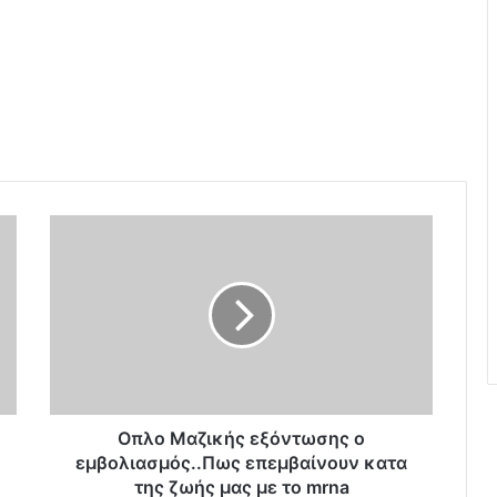
Ο
π
λ
ο
Μ
α
ζ
ι
κ
ή
Οπλο Μαζικής εξόντωσης ο
ς
εμβολιασμός..Πως επεμβαίνουν κατα
ε
της ζωής μας με το mrna