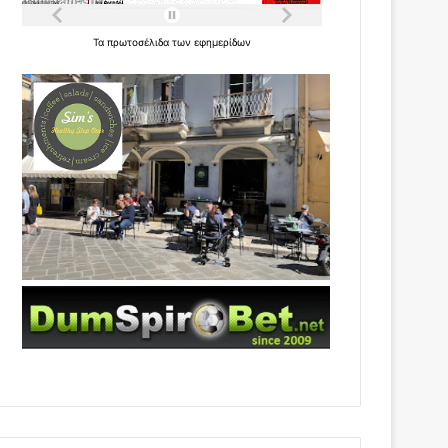
Τα
πρωτοσέλιδα
των
εφημερίδων