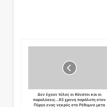
Δ
ε
ν
έ
χ
ο
υ
ν
τ
έ
Δεν έχουν τέλος οι θάνατοι και οι
λ
παραλύσεις...63 χρονη παράλυτη στον
ο
Πύργο ενας νεκρός στο Ρέθυμνο μετα