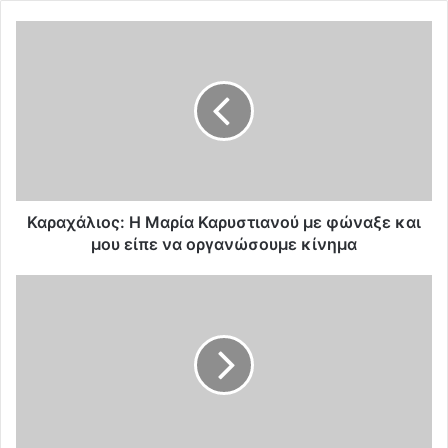
Κ
α
ρ
α
χ
ά
λ
ι
ο
ς
Καραχάλιος: Η Μαρία Καρυστιανού με φώναξε και
:
μου είπε να οργανώσουμε κίνημα
Η
Μ
Ο
α
α
ρ
ρ
ί
ι
α
θ
Κ
μ
α
ό
ρ
ς