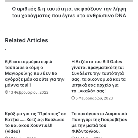
υ
&
σ
η
Ο αριθμός & η ταυτότητα, εκφράζουν την λήψη
τ
τ
του χαράγματος που έγινε στο ανθρώπινο DNA
ι
α
α
υ
ν
τ
Related Articles
ο
ό
ύ
τ
μ
η
ε
τ
6,6 εκατομμύρια ευρώ
Η Ατζέντα του Bill Gates
φ
α
τσέπωσε ακόμη ο
γίνεται πραγματικότητα:
ώ
,
Μαγιορκίνης που δεν θα
Συνδέστε την ταυτότητά
ν
αγόραζε μάσκα ούτε για την
σας, τα οικονομικά και τα
ε
μάννα του!!!
ιατρικά σας αρχεία για
α
κ
το…«καλό» σας!
ξ
φ
13 Φεβρουαρίου, 2022
ε
5 Φεβρουαρίου, 2023
ρ
κ
ά
α
ζ
Κράξιμο για τις “Πρέσπες” σε
Το κακόγουστο Δαιμονικό
ι
ο
Κοτζια ……Κοτζιάς: Βούλωσε
Πανηγύρι της Γιουροβίζιον
μ
υ
το και ακου Χουντικέ!!
με την ματιά του
ο
ν
(video)
Φ.Κόντογλου.
υ
τ