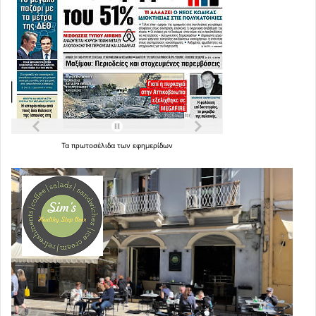
Τα
πρωτοσέλιδα
των
εφημερίδων