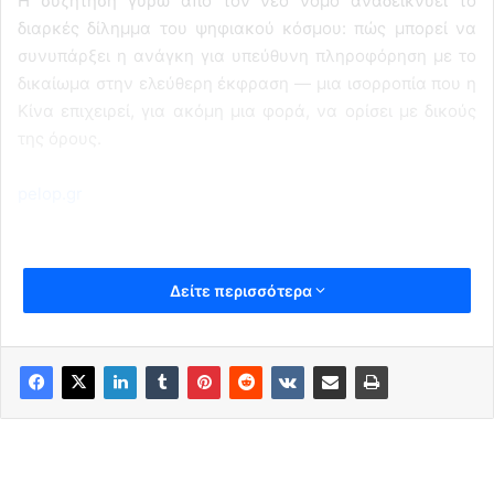
Η συζήτηση γύρω από τον νέο νόμο αναδεικνύει το
διαρκές δίλημμα του ψηφιακού κόσμου: πώς μπορεί να
συνυπάρξει η ανάγκη για υπεύθυνη πληροφόρηση με το
δικαίωμα στην ελεύθερη έκφραση — μια ισορροπία που η
Κίνα επιχειρεί, για ακόμη μια φορά, να ορίσει με δικούς
της όρους.
pelop.gr
Δείτε περισσότερα