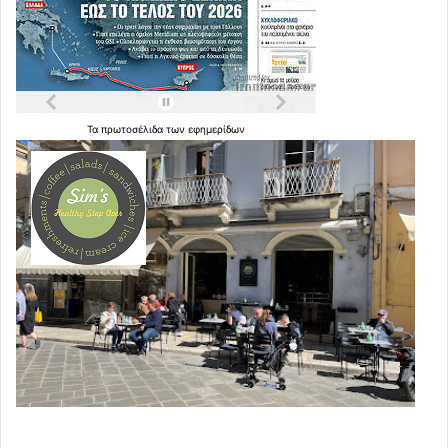
Τα
πρωτοσέλιδα
των
εφημερίδων