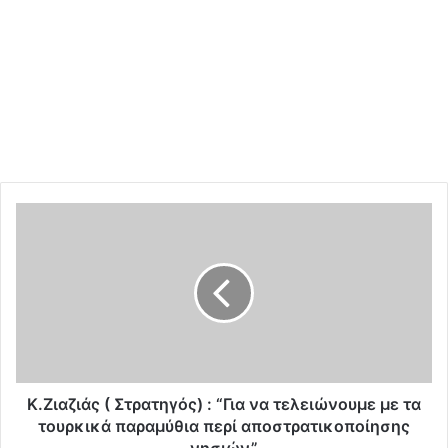
Κ
.
Ζ
ι
α
ζ
ι
ά
ς
(
Κ.Ζιαζιάς ( Στρατηγός) : “Για να τελειώνουμε με τα
Σ
τουρκικά παραμύθια περί αποστρατικοποίησης
τ
νησιών”