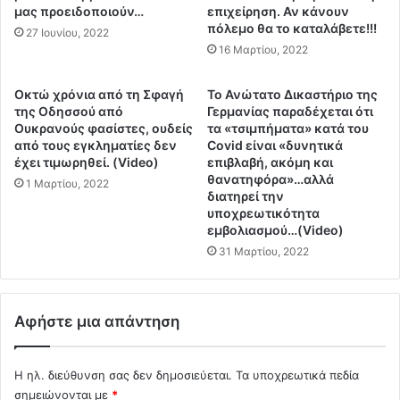
ν
μας προειδοποιούν…
επιχείρηση. Αν κάνουν
τ
ο
πόλεμο θα το καταλάβετε!!!
ο
27 Ιουνίου, 2022
υ
λ
16 Μαρτίου, 2022
μ
ε
ε
μ
Oκτώ χρόνια από τη Σφαγή
Το Ανώτατο Δικαστήριο της
μ
α
της Οδησσού από
Γερμανίας παραδέχεται ότι
ε
ΐ
Ουκρανούς φασίστες, ουδείς
τα «τσιμπήματα» κατά του
τ
δ
από τους εγκληματίες δεν
Covid είναι «δυνητικά
α
α
έχει τιμωρηθεί. (Video)
επιβλαβή, ακόμη και
τ
θανατηφόρα»…αλλά
ς
1 Μαρτίου, 2022
διατηρεί την
ο
κ
υποχρεωτικότητα
υ
α
εμβολιασμού…(Video)
ρ
ύ
31 Μαρτίου, 2022
κ
σ
ι
η
κ
σ
ά
κ
Αφήστε μια απάντηση
π
ο
α
υ
ρ
π
Η ηλ. διεύθυνση σας δεν δημοσιεύεται.
Τα υποχρεωτικά πεδία
α
ι
σημειώνονται με
*