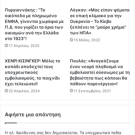
ί
ο
α
.
Πυργιαννάκης : “Τα
Λόγκαν: «Μας είπαν ψέματα
ς
Λ
οικόπεδα με πληρωμένο
σε επική κλίμακα για την
Μ
ί
ΕΝΦΙΑ, γίνονται χωράφια με
Ουκρανία – Το Κίεβο
α
γ
Π.Δ. που γυρίζει τα όρια των
ξεπλένει το “μαύρο χρήμα”
ζ
οικισμών ανά την Ελλάδα
των ΗΠΑ»
ο
στο 1923”!
ι
π
15 Μαΐου, 2022
κ
ρ
17 Απριλίου, 2025
ό
ι
ς
ν
ΧΕΝΡΙ ΚΙΣΙΝΓΚΕΡ: Μόλις το
Πουλάς: «Αναγκάζουμε
ε
π
κοπάδι αποδεχτεί τους
έναν νεαρό πληθυσμό να
μ
ή
υποχρεωτικούς
εμβολιαστεί σύσσωμος με τη
β
γ
εμβολιασμούς, το παιχνίδι
βεβαιότητα πως κάποιοι θα
ο
έχει τελειώσει!!
πάθουν παρενέργεια»!
ε
λ
σ
22 Απριλίου, 2024
11 Σεπτεμβρίου, 2021
ι
τ
α
α
σ
ε
Αφήστε μια απάντηση
μ
γ
ό
κ
ς
α
Η ηλ. διεύθυνση σας δεν δημοσιεύεται.
Τα υποχρεωτικά πεδία
γ
ί