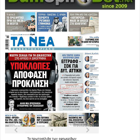
Τα
πρωτοσέλιδα
των
εφημερίδων