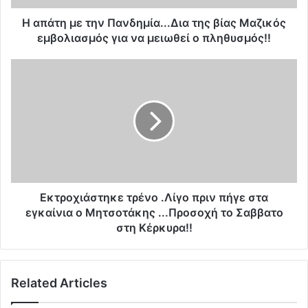
τ
η
Η απάτη με την Πανδημία...Δια της βίας Μαζικός
ν
εμβολιασμός για να μειωθεί ο πληθυσμός!!
Π
α
Ε
ν
κ
δ
τ
η
ρ
μ
ο
ί
χ
α
ι
.
ά
.
σ
.
τ
Εκτροχιάστηκε τρένο .Λίγο πριν πήγε στα
Δ
η
εγκαίνια ο Μητσοτάκης ...Προσοχή το Σαββατο
ι
κ
στη Κέρκυρα!!
α
ε
τ
τ
η
ρ
ς
Related Articles
έ
β
ν