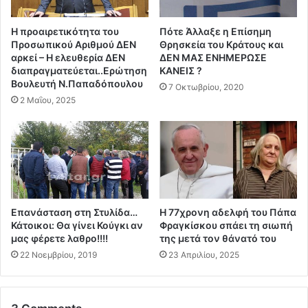
χ
κ
ε
α
Η προαιρετικότητα του
Πότε Άλλαξε η Επίσημη
ι
ι
Προσωπικού Αριθμού ΔΕΝ
Θρησκεία του Κράτους και
ς
σ
αρκεί – Η ελευθερία ΔΕΝ
ΔΕΝ ΜΑΣ ΕΝΗΜΕΡΩΣΕ
κ
τ
διαπραγματεύεται..Ερώτηση
ΚΑΝΕΙΣ ?
ό
η
Βουλευτή Ν.Παπαδόπουλου
7 Οκτωβρίου, 2020
σ
ρ
2 Μαΐου, 2025
τ
ί
ο
ζ
ς
ε
σ
ι
τ
τ
η
ο
ν
Κ
Υ
ό
Επανάσταση στη Στυλίδα…
Η 77χρονη αδελφή του Πάπα
γ
μ
Κάτοικοι: Θα γίνει Κούγκι αν
Φραγκίσκου σπάει τη σιωπή
ε
μας φέρετε λαθρο!!!!
της μετά τον θάνατό του
μ
ί
α
22 Νοεμβρίου, 2019
23 Απριλίου, 2025
α
Σ
ν
Π
α
Α