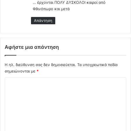
… έρχονται ΠΟΛΥ ΔΥΣΚΟΛΟΙ καιροί από
ρ
ί
Φθινόπωρο και μετά
θ
Απάντηση
η
κ
ε
μ
ε
Αφήστε μια απάντηση
τ
ο
4
Η ηλ. διεύθυνση σας δεν δημοσιεύεται.
Τα υποχρεωτικά πεδία
0
σημειώνονται με
*
%
Σ
χ
ό
λ
ι
ο