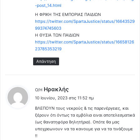
ι
-post_14.html
δ
H ΦΡΙΚH ΤΗΣ ΕΜΠΟΡΙΑΣ ΠΑΙΔΙΩΝ
ε
https://twitter.com/SpartaJustice/status/16643529
ν
99374745603
ε
Η ΘΥΣΙΑ ΤΩΝ ΠΑΙΔΙΩΝ
χ
https://twitter.com/SpartaJustice/status/16658126
ε
23785353219
ι
α
Απάντηση
σ
θ
ε
ν
λ
Ηρακλής
Ο/Η
ο
έ
φ
10 Ιουνίου, 2023 στις 11:52 πμ
ε
ό
ΒΛΕΠΟΥΝ τους νεκρούς & τις παρενέργειες, και
ι
ρ
ξέρουν ότι όντως τα εμβόλια ειναι αποτελεσματικά
α
:
(ως θανατηφόρα δηλητήρια). Οπότε θα μας
.
υποχρεωνουν να τα κανουμε για να τα τινάξουμε
.
!!
Κ