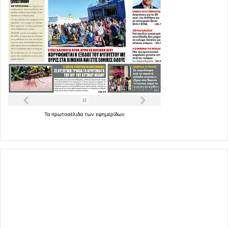
Τα
πρωτοσέλιδα
των
εφημερίδων