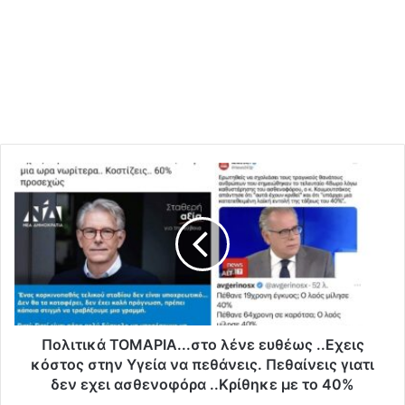
Π
ο
λ
ι
τ
ι
κ
ά
Τ
Ο
Πολιτικά ΤΟΜΑΡΙΑ...στο λένε ευθέως ..Εχεις
Μ
κόστος στην Υγεία να πεθάνεις. Πεθαίνεις γιατι
Α
δεν εχει ασθενοφόρα ..Κρίθηκε με το 40%
Ρ