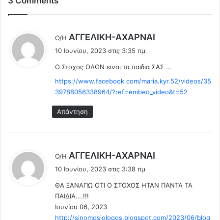
3 Comments
π
Ρ
ε
Τ
θ
Ι
ά
Α
λ
AΓΓΕΛΙΚΗ-ΑΧΑΡΝΑΙ
Ο/Η
ν
Τ
έ
10 Ιουνίου, 2023 στις 3:35 πμ
ε
Ε
ε
ι
Σ
Ο Στοχος ΟΛΩΝ ειναι τα παιδια ΣΑΣ …
ι
ς
(
:
https://www.facebook.com/maria.kyr.52/videos/35
.
V
39788056338964/?ref=embed_video&t=52
Π
i
ε
d
Απάντηση
θ
e
α
o
ί
)
ν
λ
AΓΓΕΛΙΚΗ-ΑΧΑΡΝΑΙ
ε
Ο/Η
έ
ι
10 Ιουνίου, 2023 στις 3:38 πμ
ε
ς
ΘΑ ΞΑΝΑΠΩ ΟΤΙ Ο ΣΤΟΧΟΣ ΗΤΑΝ ΠΑΝΤΑ ΤΑ
γ
ι
ΠΑΙΔΙΑ….!!!
ι
:
Ιουνίου 06, 2023
α
τ
http://sinomosiologos.blogspot.com/2023/06/blog