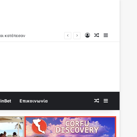
Log In
Random Article
Sidebar
Random Article
Sidebar
inBet
Επικοινωνία