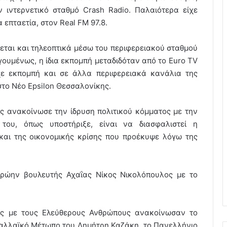
ον ιντερνετικό σταθμό Crash Radio. Παλαιότερα είχε
 επταετία, στον Real FM 97.8.
δεται και τηλεοπτικά μέσω του περιφερειακού σταθμού
ουμένως, η ίδια εκπομπή μεταδιδόταν από το Euro TV
ίχε εκπομπή και σε άλλα περιφερειακά κανάλια της
στο Νέο Epsilon Θεσσαλονίκης.
ς ανακοίνωσε την ίδρυση πολιτικού κόμματος με την
του, όπως υποστήριξε, είναι να διασφαλιστεί η
και της οικονομικής κρίσης που προέκυψε λόγω της
πρώην βουλευτής Αχαΐας Νίκος Νικολόπουλος με το
υς με τους Ελεύθερους Ανθρώπους ανακοίνωσαν το
Παλλαϊκό Μέτωπο του Δημήτρη Καζάκη, το Πανελλήνιο