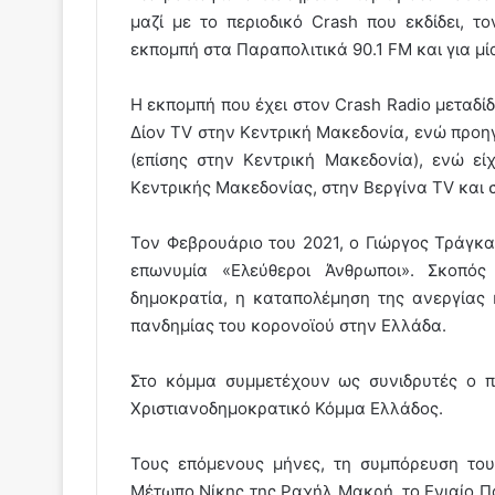
μαζί με το περιοδικό Crash που εκδίδει, τ
εκπομπή στα Παραπολιτικά 90.1 FM και για μία
Η εκπομπή που έχει στον Crash Radio μεταδί
Δίον TV στην Κεντρική Μακεδονία, ενώ προηγ
(επίσης στην Κεντρική Μακεδονία), ενώ ε
Κεντρικής Μακεδονίας, στην Βεργίνα TV και 
Τον Φεβρουάριο του 2021, ο Γιώργος Τράγκα
επωνυμία «Ελεύθεροι Άνθρωποι». Σκοπός 
δημοκρατία, η καταπολέμηση της ανεργίας 
πανδημίας του κορονοϊού στην Ελλάδα.
Στο κόμμα συμμετέχουν ως συνιδρυτές ο 
Χριστιανοδημοκρατικό Κόμμα Ελλάδος.
Τους επόμενους μήνες, τη συμπόρευση το
Μέτωπο Νίκης της Ραχήλ Μακρή, το Ενιαίο 