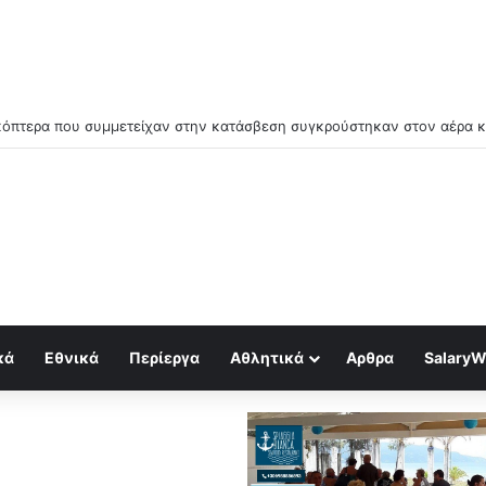
μός για κραχ τύπου 1929 και τραπεζική κατάρρευση
κά
Εθνικά
Περίεργα
Αθλητικά
Αρθρα
SalaryW