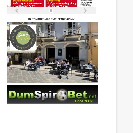
Τα
πρωτοσέλιδα
των
εφημερίδων