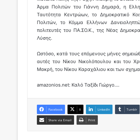
Άρμα Πολιτών του Γιάννη Δημαρά, η Ελλη
Ταυτότητα Κεντρώων, το Δημοκρατικό Κο
Πολιτών, το Κόμμα Ελλήνων Δανειοληπτώ
πολιτευτές του ΠΑ.ΣΟ.Κ., της Νέας Δημοκρ
Λύσης.
Ωστόσο, κατά τους επόμενους μήνες σημειώ
αυτές του Νίκου Νικολόπουλου και του Χρ
Μακρή, του Νίκου Καραχάλιου και των σχηματι
amazonios.net: Καλό Ταξίδι Γιώργο….
Facebook
X
LinkedIn
Tumblr
Share via Email
Print